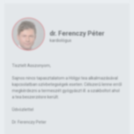
dr. Ferenczy Péter
kardiológus
Tisztelt Asszonyom,
Sajnos nincs tapasztalatom a Hölgyi tea alkalmazásával
kapcsolatban szívbetegségek eseten. Célszerű lenne erről
megkérdezni a termeszét gyógyászt ill. a szakboltot ahol
a tea beszerzésre került.
Üdvözlettel
Dr. Ferenczy Peter