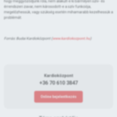
hogy meggyőződjünk róla, nem alakult-e ki bármilyen szív- és
érrendszeri zavar, nem károsodott-e a szív funkciója,
megelőzhessük, vagy szükség esetén mihamarabb kezelhessük a
problémát.
Forrás: Budai Kardioközpont (
www.kardiokozpont.hu
)
Kardioközpont
+36 70 610 3847
Online bejelentkezés