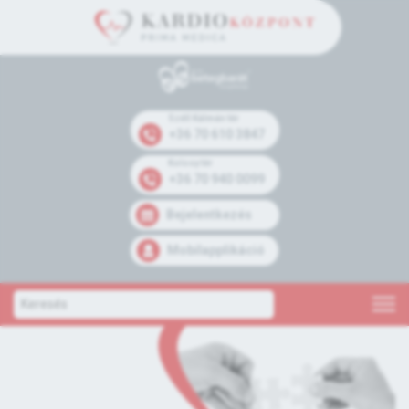
Széll Kálmán tér
+36 70 610 3847
Kolosy tér
+36 70 940 0099
Bejelentkezés
Mobilapplikáció