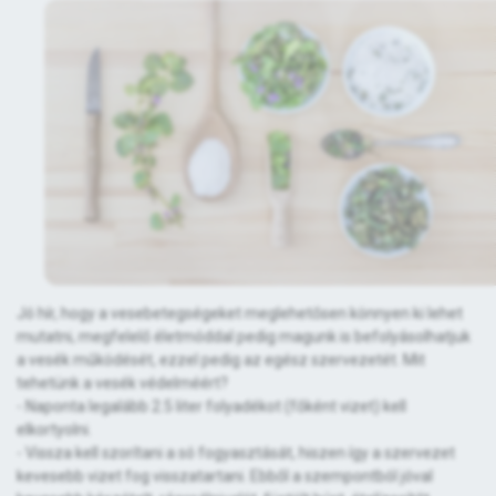
Jó hír, hogy a vesebetegségeket meglehetősen könnyen ki lehet
mutatni, megfelelő életmóddal pedig magunk is befolyásolhatjuk
a vesék működését, ezzel pedig az egész szervezetét. Mit
tehetünk a vesék védelméért?
- Naponta legalább 2.5 liter folyadékot (főként vizet) kell
elkortyolni.
- Vissza kell szorítani a só fogyasztását, hiszen így a szervezet
kevesebb vizet fog visszatartani. Ebből a szempontból jóval