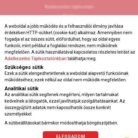
Adatkezelési tájékoztató
Karrier
VEKOP pályázat
A weboldal a jobb működés és a felhasználói élmény javítása
érdekében HTTP-sütiket (cookie-kat) alkalmaz. Amennyiben nem
Impresszum
fogadja el az összes sütit, előfordulhat, hogy az oldal egyes
Adatvédelmi tájékoztató
funkciói, mint például a foglalási rendszer, nem működnek
ÁSZF
megfelelően. A sütik használatával kapcsolatos részletes leírást az
Adatkezelési Tájékoztatónkban
találhatja meg.
Vérnyomásnapló
Szükséges sütik
Ezek a sütik elengedhetetlenek a weboldal alapvető funkcióinak
Az oldalon feltüntetett árak az ÁFÁ-t tartalmazzák!
működéséhez, ezek nélkül az oldal nem működik megfelelően.
A képek a
Shutterstock.com
és a
Canva.com
licence alapján
Analitikai sütik
kerültek felhasználásra.
Az analitikai sütik segítenek megérteni, milyen tartalmakat
Copyright © 2026 •
KardioKözpont.hu
• Minden jog fenntartva.
kedvelnek a látogatók, ezzel javíthatjuk szolgáltatásainkat. Az
Developed by
Appon
&
György Nándor
összegyűjtött adatok nem kapcsolhatók össze konkrét
személyekkel.
A sütibeállításokat bármikor módosíthatja böngészőjében.
ELFOGADOM