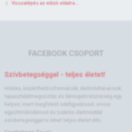
Visszalépés az előző oldalra...
FACEBOOK CSOPORT
Szívbetegséggel - teljes életet!
Hiteles, közérthető információk, életmódtanácsok,
tapasztalatmegosztás és támogató közösség egy
helyen; mert megfelelő odafigyeléssel, orvosi
együttműködéssel és tudatos életmóddal
szívbetegséggel is lehet teljes életet élni.