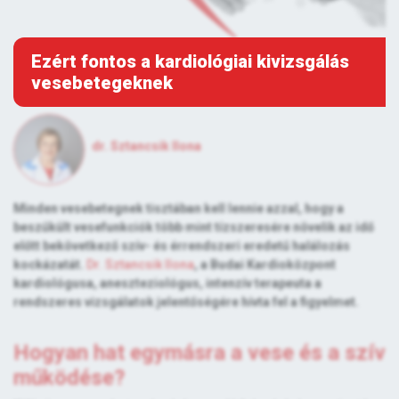
Ezért fontos a kardiológiai kivizsgálás
vesebetegeknek
dr. Sztancsik Ilona
Minden vesebetegnek tisztában kell lennie azzal, hogy a
beszűkült vesefunkciók több mint tízszeresére növelik az idő
előtt bekövetkező szív- és érrendszeri eredetű halálozás
kockázatát.
Dr. Sztancsik Ilona
, a Budai Kardioközpont
kardiológusa, aneszteziológus, intenzív terapeuta a
rendszeres vizsgálatok jelentőségére hívta fel a figyelmet.
Hogyan hat egymásra a vese és a szív
működése?