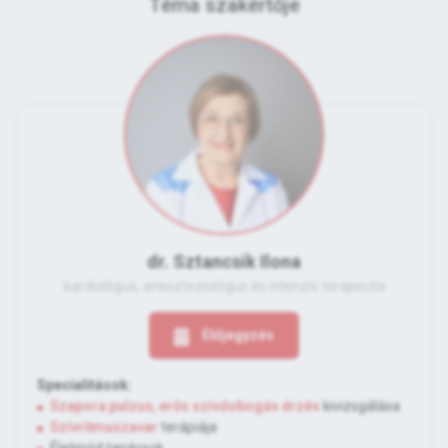
Téma szakértője
dr. Sztancsik Ilona
kardiológus, aneszteziológus és intenzív terapeuta
Előjegyzés
Specialitások:
Szapora pulzus, erős szívdobogás érzés
kivizsgálása
Szívritmuszavar
terápiája