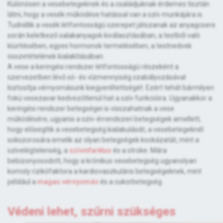
Különösen a vesebetegeknek és a családjuknak érdemes tisztán
látni, hogy a vesék működése hatással van a szív munkájára is.
Tudniillik a vesék létfontosságú szerepet játszanak az anyagcsere
során keletkező salakanyagok kiválasztásában, a testből való
kiürítésében, egyes hormonok termelésében, a testnedvek
összetételének kialakításában.
A vese a keringési rendszer létfontosságú részeként a
szervezetben lévő só- és vízmennyiség szabályozásával
biztosítja vérnyomásunk kiegyenlítettségét. Ezért tehát bármilyen
fokú vesezavar kedvezőtlenül hat a szív funkcióira. Ugyanakkor a
keringési rendszer betegségei is visszahatnak a vese
működésére, ugyanis a szív-érrendszeri betegségek amellett,
hogy elősegítik a vesebetegség kialakulását, a vesebetegeknél
sokszorosára emelik az olyan betegségek kockázatát, mint a
szívelégtelenség, a
szívinfarktus
és a stroke. Mára
bebizonyosodott, hogy a krónikus vesebetegség ugyanolyan
komoly rizikófaktora a kardiovaszkuláris betegségeknek, mint
például a
magas vérnyomás
és a cukorbetegség.
Védeni lehet, szűrni szükséges