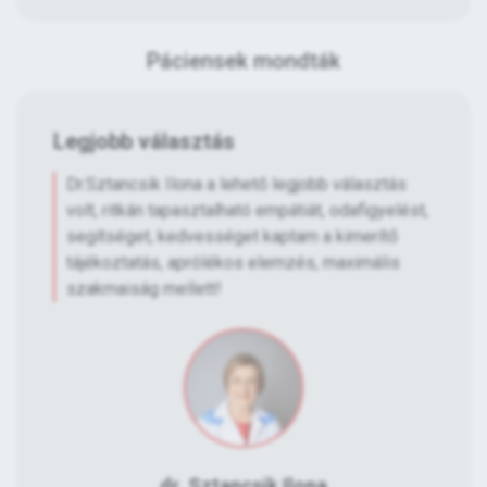
Páciensek mondták
Legjobb választás
Dr.Sztancsik Ilona a lehető legjobb választás
volt, ritkán tapasztalható empátiát, odafigyelést,
segítséget, kedvességet kaptam a kimerítő
tájékoztatás, aprólékos elemzés, maximális
szakmaiság mellett!
dr. Sztancsik Ilona