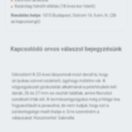
Életmód tanácsok
Kizárólag felnőtt ellátás (18 éves kor felett)
Rendelés helye:
1015 Budapest, Ostrom 16. II.em./6. (28-
as kapucsengő)
Kapcsolódó orvos válaszol bejegyzésünk
Üdvözlöm! A 23 éves lányomnál most derült ki, hogy
ún.lyukas szívvel született, úgyhogy műtétre vár. A
nőgyógyászati góckutatás alkalmával a petefészkén két
darab, 26 és 27 mm-es cisztát találtak, amire Norcolut
szedését írták elő. A természetgyógyász még a Hölgyi tea
fogyasztását is javasolná, de nem tudjuk, hogy ezt a
szívbetegsége miatt ihatja-e. Erre szeretném a
válaszukat. Köszönettel: Gabriella