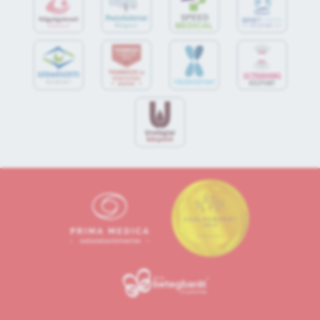
S
POR
T
O
R
V
OS
I
KÖ
ZPON
T