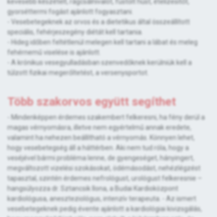
kevesebb készételt, rágcsálnivalót, füstölt húst, ételízesítőt,
gyorséttermi fogást ajánlott fogyasztani.
- Vesebetegeknek az orvos és a dietetikus által összeállított
speciális, fehérjeszegény diétát kell tartania.
- Hideg időben feltétlenül melegen kell tartani a lábat és meleg
fehérnemű viselése is ajánlott.
- A krónikus vesegyulladásban szenvedőknek kerülniük kell a
túlzott fizikai megerőltetést, a versenysportot.
Több szakorvos együtt segíthet
- Mindenképpen érdemes szakembert felkeresni, ha fény derül a
magas vérnyomásra, illetve nem egyértelmű annak eredete,
valamint ha nehezen beállítható a vérnyomás. Könnyen lehet,
hogy vesebetegség áll a háttérben. Aki nem tud róla, hogy a
veséjével bármi probléma lenne, de gyengeséget, hányingert,
megváltozott vizelési szokásokat, ödémásodást, nehézlégzést
tapasztal, szintén érdemes nefrológust, urológust felkeresnie –
hangsúlyozza dr. Sztancsik Ilona, a Budai Kardioközpont
kardiológusa, aneszteziológus, intenzív terapeuta. - Az ismert
vesebetegeknek pedig évente ajánlott a kardiológiai kivizsgálás,