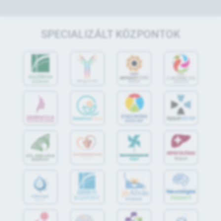
SPECIALIZÁLT KÖZPONTOK
jó
Alvás
IMMUN
KÖZPONT
Központ