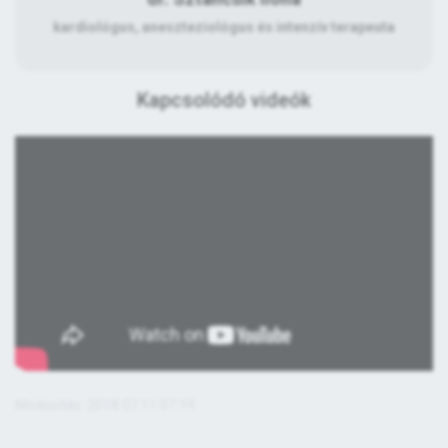
kardiológus, aneszteziológus és intenzív terapeuta
Kapcsolódó videók
Módosítás: 2018.07.11 07:19