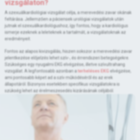
vizsgálaton?
A szexuálkardiológiai vizsgálat célja, a merevedési zavar okának
feltárása. Jellemzően a páciensek urológiai vizsgálatok után
jutnak el szexuálkardiológushoz, így fontos, hogy a kardiológus
ismerje ezeknek a leleteknek a tartalmát, a vizsgálatoknak az
eredményeit.
Fontos az alapos kivizsgálás, hiszen sokszor a merevedési zavar
jelentkezése előjelzés lehet szív-, és érrendszeri betegségekre.
Szükséges egy nyugalmi EKG elvégzése, illetve szívultrahang
vizsgálat. A legfontosabb azonban a
terheléses EKG
elvégzése,
ami pontosabb képet ad a szív működéséről és az erek
állapotáról. Bizonyos esetekben specifikus vizsgálatokra is
szükség lehet az érelmeszesedés kizárásának céljából.