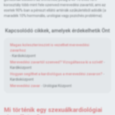
korosztály több mint fele szenved merevedési zavartól, ami az
esetek 90%-ban a péniszt ellátó artériák szűkületéből adódik (a
maradék 10% hormonális, urológiai vagy pszichés probléma).
Kapcsolódó cikkek, amelyek érdekelhetik Önt
Magas koleszterinszint is vezethet merevedési
zavarhoz
- Kardioközpont
Merevedési zavartól szenved? Vizsgáltassa ki a szívét!
-
Kardiközpont
Hogyan segíthet a kardiológus a merevedési zavaron?
-
Kardioközpont
Merevedési zavar
- Urológiai Központ
Mi történik egy szexuálkardiológiai