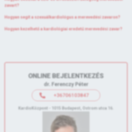
zavart?
Hogyan segít a szexuálkardiológus a merevedési zavaron?
Hogyan kezelhető a kardiológiai eredetű merevedési zavar?
ONLINE BEJELENTKEZÉS
dr. Ferenczy Péter
+36706103847
KardioKözpont - 1015 Budapest, Ostrom utca 16.