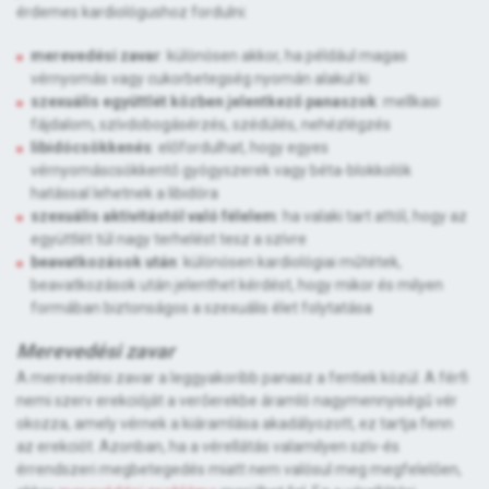
érdemes kardiológushoz fordulni:
merevedési zavar
: különösen akkor, ha például magas
vérnyomás vagy cukorbetegség nyomán alakul ki
szexuális együttlét közben jelentkező panaszok
: mellkasi
fájdalom, szívdobogásérzés, szédülés, nehézlégzés
libidócsökkenés
: előfordulhat, hogy egyes
vérnyomáscsökkentő gyógyszerek vagy béta-blokkolók
hatással lehetnek a libidóra
szexuális aktivitástól való félelem
: ha valaki tart attól, hogy az
együttlét túl nagy terhelést tesz a szívre
beavatkozások után
: különösen kardiológiai műtétek,
beavatkozások után jelenthet kérdést, hogy mikor és milyen
formában biztonságos a szexuális élet folytatása
Merevedési zavar
A merevedési zavar a leggyakoribb panasz a fentiek közül. A férfi
nemi szerv erekcióját a verőerekbe áramló nagymennyiségű vér
okozza, amely vérnek a kiáramlása akadályozott, ez tartja fenn
az erekciót. Azonban, ha a vérellátás valamilyen szív-és
érrendszeri megbetegedés miatt nem valósul meg megfelelően,