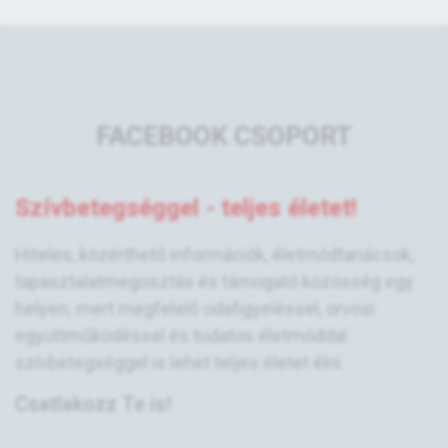
FACEBOOK CSOPORT
Szívbetegséggel - teljes életet!
Hiteles, közérthető információk, életmódtanácsok,
tapasztalatmegosztás és támogató közösség egy
helyen; mert megfelelő odafigyeléssel, orvosi
együttműködéssel és tudatos életmóddal
szívbetegséggel is lehet teljes életet élni.
Csatlakozz Te is!