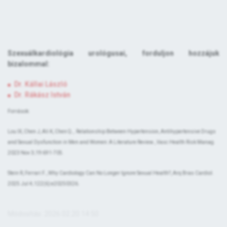
Szexuálkardiológia urológusai, forduljon hozzájuk
bizalommal:
Dr. Kállai László
Dr. Rákász István
Források:
Lou IX, Chen J, Ali K, Chen Q., Relationship Between Hypertension, Antihypertensive Drugs
and Sexual Dysfunction in Men and Women: A Literature Review., Vasc Health Risk Manag.
2023 Nov 3;19:691-705.
Stein R, Ferrari F., Why Cardiology Can No Longer Ignore Sexual Health?, Arq Bras Cardiol.
2025 Jul 4;122(6):e20250326.
Módosítás: 2026.02.20 14:50