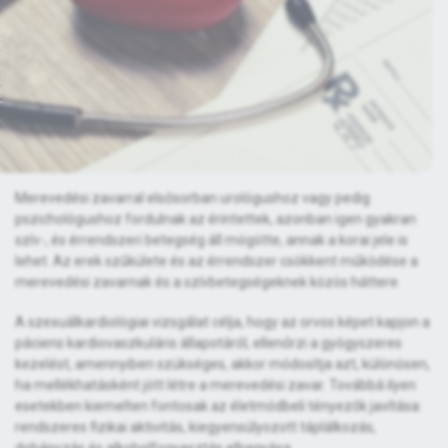
Merevedési zavarral elsősorban urológushoz vagy pedig
pszichológushoz fordulnak az érintettek, azonban igen gyakran
szív-, és érrendszeri betegség áll mögötte, annak a korai jele is
lehet. Az erek szűkülete és az érrendszer csökkent működése a
merevedési zavarnak és a szívbetegségeknek közös háttere.
A szexuálkardiológiai vizsgálat célja, hogy az orvos képet kapjon a
páciens kardiovaszkuláris állapotáról, ellenőrzi a gyógyszeres
kezelést, amennyiben szükséges, akkor módosítja azt, különösen,
ha mellékhatásként jött létre a merevedési zavar. Továbbá ilyen
esetekben kiemelten fontosak az életmódbeli tényezők javítása:
rendszeres fizikai aktivitás, kiegyensúlyozott táplálkozás,