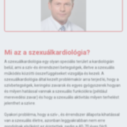
Mi az a szexuálkardiológia?
A szexuálkardiológia egy olyan speciális terület a kardiológián
belül, ami a szív-és érrendszeri betegségek, illetve a szexuális
működés közötti összefüggéseket vizsgálja és kezeli. A
szexuálkardiológia által kezelt problémakör arra terjed ki, hogy a
szívbetegségek, keringési zavarok és egyes gyógyszerek hogyan
és milyen hatással vannak a szexuális funkciókra (például
merevedési zavar) és hogy a szexuális aktivitás milyen terhelést
jelenthet a szívre.
Gyakori probléma, hogy a szív-, és érrendszer állapota kihatással
van a szexuális életre, azonban leggyakrabban nem erre
gondolnak elsőként az érintettek, pedig a 40-70 éves férfi