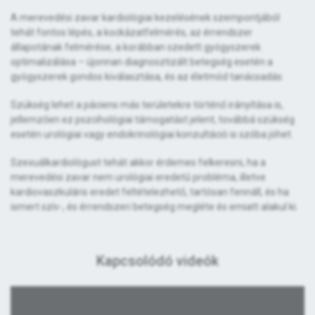
A merevedési zavar kardiológiai kezelésének szempontjából
tehát fontos lépés, a kockázatfelmérés, az érrendszer
állapotának felmérése, a korábban szedett gyógyszerek
optimalizálása – újonnan diagnosztizált betegség esetén a
gyógyszerek gondos kiválasztása, és az életmód tanácsadás.
Szükség lehet a páciens más területekre történő irányítása is,
jellemzően ez pszcihológiai támogatást jelent, továbbá szükség
esetén urológiai vagy endokrinológiai konzultáció is szóba jöhet.
Szexuálkardiológust tehát akkor érdemes felkeresni, ha a
merevedési zavar nem urológiai eredetű probléma, illetve
kardiovaszkuláris eredet feltételezhető, tartósan fennáll, és ha
ismert szív-, és érrendszeri betegség megléte és emiatt alakul ki.
Kapcsolódó videók