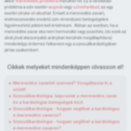
akkor
merevédési probléma
merülhet fel. Ez a vérellátási
probléma a szív esetén
anginát
vagy
szívinfarktust
, az agy
esetén stroke-ot okozhat. Emiatt a merevedési zavart,
érelmeszesedés eredetű szív-érrendszeri betegségekre
figyelmeztető jelként kell értelmezni. Abban az esetben, ha a
merevédési zavar oka nem hormonális vagy pszichés, (és ezek az
okok jóval alacsonyabb arányban kerülnek megállapításra)
mindenképp érdemes felkeresni egy a szexuálkardiológában
jártas szakembert.
Cikkek melyeket mindenképpen olvasson el!
Merevedési zavartól szenved? Vizsgáltassa ki a
szívét!
Szexuálkardiológia: kapcsolat a merevedési zavar
és a kardiológiai betegségek közt
Szexuálkardiológia - hogyan segíthet a kardiológus
a merevedési zavaron?
Szexuálkardiológia - hogyan segíthet a kardiológus
a merevedési zavaron?