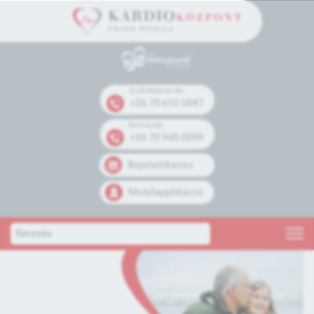
Széll Kálmán tér
+36 70 610 3847
Kolosy tér
+36 70 940 0099
Bejelentkezés
Mobilapplikáció