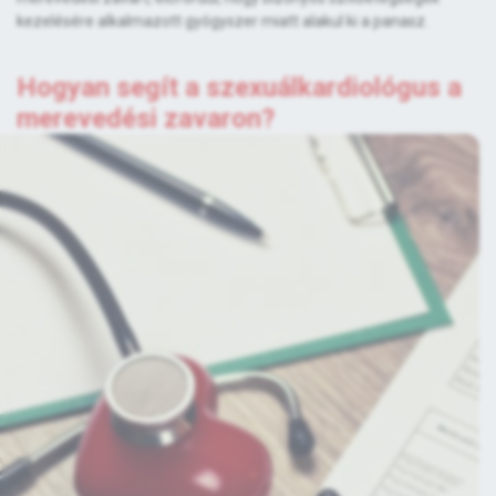
kezelésére alkalmazott gyógyszer miatt alakul ki a panasz.
Hogyan segít a szexuálkardiológus a
merevedési zavaron?