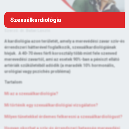
Szexuálkardiológia
Szerző: dr. Babai László
A kardiológia azon területét, amely a merevédési zavar szív-és
érrendszeri hátterével foglalkozik, szexuálkardiológiának
hívjuk. A 40-70 éves férfi korosztály több mint fele szenved
merevedési zavartól, ami az esetek 90%-ban a péniszt ellátó
artériák szűkületéből adódik (a maradék 10% hormonális,
urológiai vagy pszichés probléma)
Tartalom
Mi az a szexuálkardiológia?
Mi történik egy szexuálkardiológiai vizsgálaton?
Milyen tünetekkel érdemes felkeresni a szexuálkardiológust?
Hogyan okozhat a szív-és érrendszeri betegség merevedési