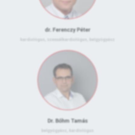
dr. Ferenczy Péter
kardiológus, szexuálkardiológus, belgyógyász
Dr. Bőhm Tamás
belgyógyász, kardiológus