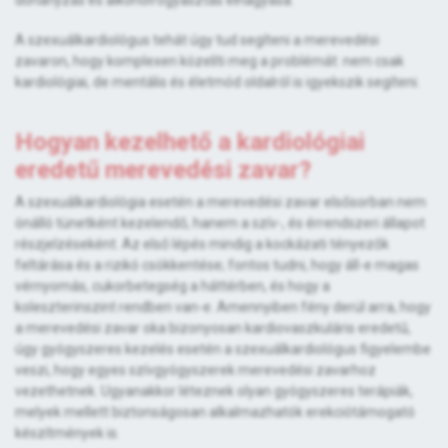
dohányzás és alkoholfogyasztás elhagyása.
A szexuálkardiológus tehát úgy tud segíteni a merevedési
zavaron, hogy komplexen közelíti meg a problémát: nem csak
kardiológiai, de mentális és életmód oldalról is igyekszik segíteni.
Hogyan kezelhető a kardiológiai
eredetű merevedési zavar?
A szexuálkardiológia esetén a merevedési zavar elsősorban nem
önálló tünetként kezelendő, hanem a szív-, és érrendszeri állapot
részjelzéseként. Az első lépés mindig a kockázati tényezők
feltárása és a rizikó csökkentése; fontos tudni, hogy áll-e magas
vérnyomás, cukorbetegség a háttérben, és hogy a
koleszterinszint rendben van-e. Amennyiben fény derül arra, hogy
a merevedési zavar oka bizonyosan kardiovaszkuláris eredetű,
úgy gyógyszeres kezelés esetén a szexuálkardiológus figyelembe
veszi, hogy egyes szívgyógyszerek merevedési zavarhoz
vezethetnek. Ugyanakkor léteznek olyan gyógyszeres terápiák,
melyek mellett biztonságosan alkalmazhatók erekciótámogató
készítmények is.