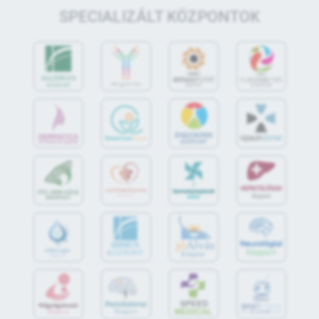
SPECIALIZÁLT KÖZPONTOK
jó
Alvás
IMMUN
KÖZPONT
Központ
S
POR
T
O
R
V
OS
I
KÖ
ZPON
T