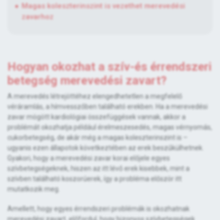
Magas koleszterinszint is vezethet merevedési
zavarhoz
Hogyan okozhat a szív-és érrendszeri
betegség merevedési zavart?
A merevedés létrejöttéhez elengedhetetlen a megfelelő
véráramlás, a hímvesszőben található erekben. Ha a merevedési
zavar mögött kardiológiai összefüggések vannak, akkor a
problémát okozhatja például érelmeszesedés, magas vérnyomás,
cukorbetegség, de akár még a magas koleszterinszint is –
ugyanis ezen állapotok következtében az erek beszűkülhetnek.
Gyakori, hogy a merevedési zavar korai előjele egyes
szívbetegségeknek, hiszen az itt lévő erek kisebbek, mint a
szívben található koszorúerek, így a probléma először itt
mutatkozik meg.
Amellett, hogy egyes érrendszeri problémák is okozhatnak
merevedési zavart, előfordul, hogy bizonyos szívbetegségek