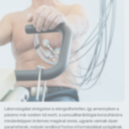
Laborvizsgálat elvégzése is elengedhetetlen, így amennyiben a
páciens már ezeken túl esett, a szexuálkardiológiai konzultációra
mindenképpen érdemes magával vinnie, ugyanis vannak olyan
paraméterek, melyek rendkívül fontos információkkal szolgálnak,