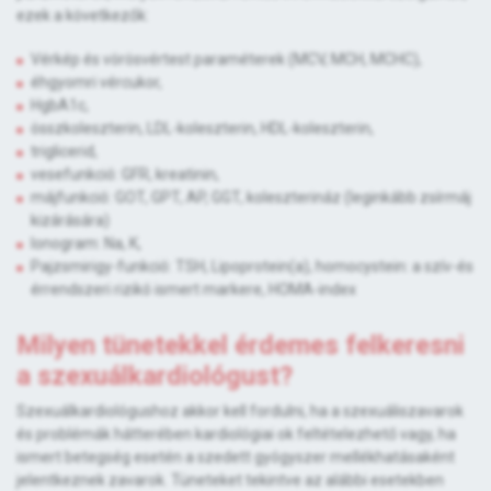
ezek a következők:
Vérkép és vörösvértest paraméterek (MCV, MCH, MCHC),
éhgyomri vércukor,
HgbA1c,
összkoleszterin, LDL-koleszterin, HDL-koleszterin,
triglicerid,
vesefunkció: GFR, kreatinin,
májfunkció: GOT, GPT, AP, GGT, koleszterináz (leginkább zsírmáj
kizárására)
Ionogram: Na, K,
Pajzsmirigy-funkció: TSH, Lipoprotein(a), homocystein: a szív-és
érrendszeri rizikó ismert markere, HOMA-index
Milyen tünetekkel érdemes felkeresni
a szexuálkardiológust?
Szexuálkardiológushoz akkor kell fordulni, ha a szexuáliszavarok
és problémák hátterében kardiológiai ok feltételezhető vagy, ha
ismert betegség esetén a szedett gyógyszer mellékhatásaként
jelentkeznek zavarok. Tüneteket tekintve az alábbi esetekben