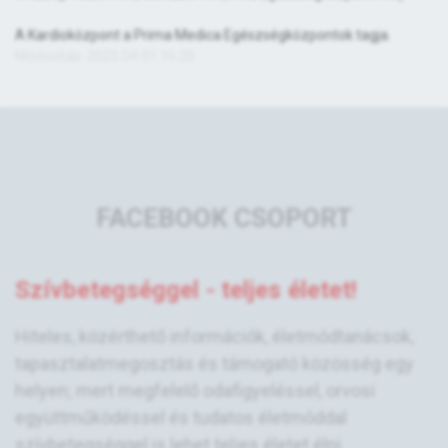
A Kardioközpont a Prima Medica Egészségközpontok tagja.
Módosítás: 2025.04.01 16:20
FACEBOOK CSOPORT
Szívbetegséggel - teljes életet!
Hiteles, közérthető információk, életmódtanácsok,
tapasztalatmegosztás és támogató közösség egy
helyen; mert megfelelő odafigyeléssel, orvosi
együttműködéssel és tudatos életmóddal
szívbetegséggel is lehet teljes életet élni.