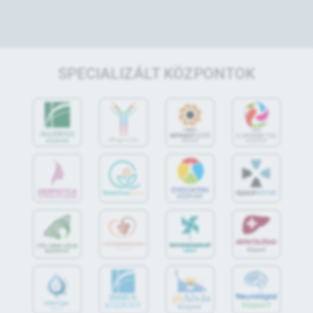
SPECIALIZÁLT KÖZPONTOK
jó
Alvás
IMMUN
KÖZPONT
Központ