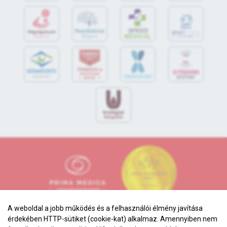
S
POR
T
O
R
V
OS
I
KÖ
ZPON
T
A weboldal a jobb működés és a felhasználói élmény javítása
érdekében HTTP-sütiket (cookie-kat) alkalmaz. Amennyiben nem