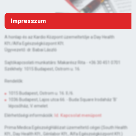
Impresszum
A honlap és az Kardio Központ üzemeltetője a Day Health
Kft./Alfa Egészségközpont Kft.
Ügyvezető: dr. Babai László
Sajtókapcsolati munkatárs: Makarész Rita - +36 30 451 0701
Székhely: 1015 Budapest, Ostrom u. 16.
Rendelők:
1015 Budapest, Ostrom u. 16. II./6.
1036 Budapest, Lajos utca 66. - Buda Square Irodaház 'B'
lépcsőház, V. emelet.
Elérhetőségi információk:
ld. Kapcsolat menüpont
Prima Medica EgészségHálózat üzemeltető cégei (South Health
Kft., Day Health Kft., Génlabor Kft., Alfa Egészségközpont Kft.)