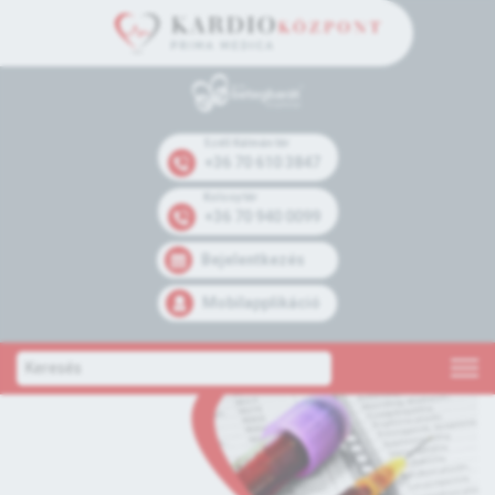
Széll Kálmán tér
+36 70 610 3847
Kolosy tér
+36 70 940 0099
Bejelentkezés
Mobilapplikáció