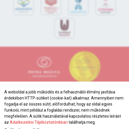
A weboldal a jobb működés és a felhasználói élmény javítása
érdekében HTTP-sütiket (cookie-kat) alkalmaz. Amennyiben nem
fogadja el az összes sütit, előfordulhat, hogy az oldal egyes
funkciói, mint például a foglalási rendszer, nem működnek
Adatkezelési tájékoztató
megfelelően. A sütik használatával kapcsolatos részletes leírást
az
Adatkezelési Tájékoztatónkban
találhatja meg.
Karrier