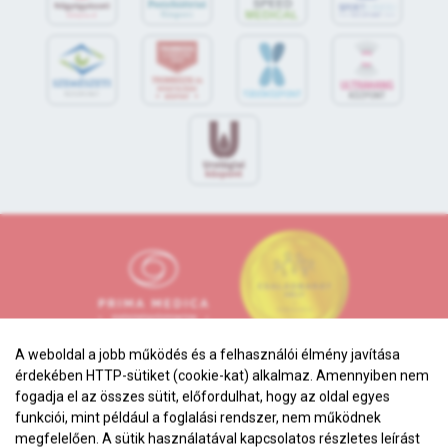
S
POR
T
O
R
V
OS
I
KÖ
ZPON
T
A weboldal a jobb működés és a felhasználói élmény javítása
érdekében HTTP-sütiket (cookie-kat) alkalmaz. Amennyiben nem
fogadja el az összes sütit, előfordulhat, hogy az oldal egyes
funkciói, mint például a foglalási rendszer, nem működnek
megfelelően. A sütik használatával kapcsolatos részletes leírást