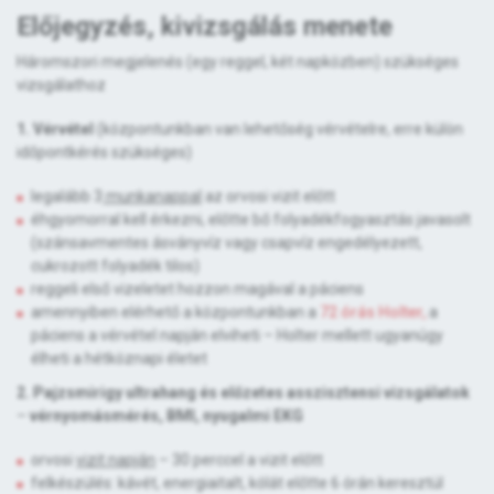
Előjegyzés, kivizsgálás menete
Háromszori megjelenés (egy reggel, két napközben) szükséges
vizsgálathoz
1. Vérvétel
(központunkban van lehetőség vérvételre, erre külön
időpontkérés szükséges)
legalább 3
munkanappal
az orvosi vizit előtt
éhgyomorral kell érkezni, előtte bő folyadékfogyasztás javasolt
(szánsavmentes ásványvíz vagy csapvíz engedélyezett,
cukrozott folyadék tilos)
reggeli első vizeletet hozzon magával a páciens
amennyiben elérhető a központunkban a
72 órás Holter,
a
páciens a vérvétel napján elviheti – Holter mellett ugyanúgy
élheti a hétköznapi életet
2. Pajzsmirigy ultrahang
és
előzetes asszisztensi vizsgálatok
–
vérnyomásmérés, BMI, nyugalmi EKG
orvosi
vizit napján
– 30 perccel a vizit előtt
felkészülés: kávét, energiaitalt, kólát előtte 6 órán keresztül