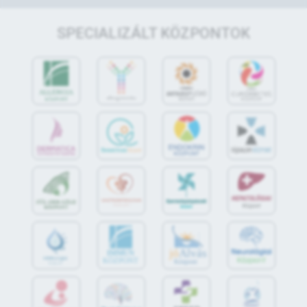
SPECIALIZÁLT KÖZPONTOK
jó
Alvás
IMMUN
KÖZPONT
Központ