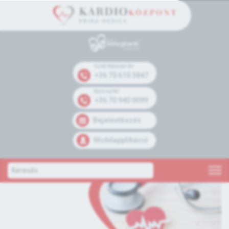
Széll Kálmán tér
+36 70 610 3847
Kolosy tér
+36 70 940 0099
Bejelentkezés
Mobilapplikáció