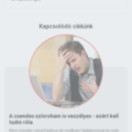
Kapcsolódó cikkünk
A csendes szívroham is veszélyes - ezért kell
tudni róla
Nem minden szívinfarktus jár mellkasi fájdalommal és más