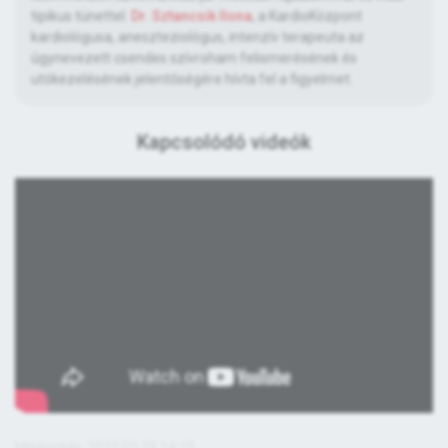
tipikus tünettel.
Dr. Sztancsik Ilona
, a KardioKözpont
kardiológusa, aneszteziológus, intenzív terapeuta az
úgynevezett csendes szívroham felismerésének és
utókezelésének jelentőségére hívta fel a figyelmet.
Kapcsolódó videók
Módosítás: 2023.03.29 14:10