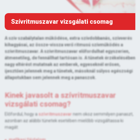
Szívritmuszavar vizsgálati csomag
A szív szabálytalan működése, extra szívdobbanás, szívverés
kihagyásai, az össze-vissza verő ritmusú szívműködés a
szívritmuszavar. A szívritmuszavar előfordulhat egyszerien,
átmenetileg, de fennállhat tartósan is. A tünetek érzékelésében
nagy eltérést mutatnak az emberek, egyeseknél erősen,
ijesztően jelennek meg a tünetek, másoknál súlyos egészségi
állapotukban sem jelennek meg a panaszok.
Kinek javasolt a szívritmuszavar
vizsgálati csomag?
Előfordul, hogy a
szívritmuszavar
nem okoz semmilyen panaszt,
azonban az alábbi tünetek esetében mielőbb vizsgáltassa ki
magát:
mellkasi fájdalom