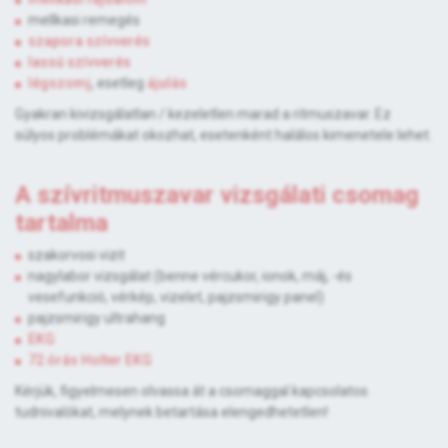
mellkasi remegés
szapora szívverés
lassú szívverés
légszomj
, esetleg
ájulás
Gyakran kivizsgálatlan / kezeletlen marad a ritmuszavar. Ez
súlyos problémákat okozhat, esetenként halálos kimenetele lehet.
A szívritmuszavar vizsgálati csomag
tartalma
szakorvosi vizit
nagylabor vizsgálat (benne vércukor, ionok, máj, -és
vesefunkció, vérkép, vizelet, pajzsmirigy panel)
pajzsmirigy ultrahang
EKG
72 órás Holter EKG
Kérjük, figyelmesen olvassa át a csomaggal kapcsolatos
tudnivalókat, melynek betartása elengedhetetlen!