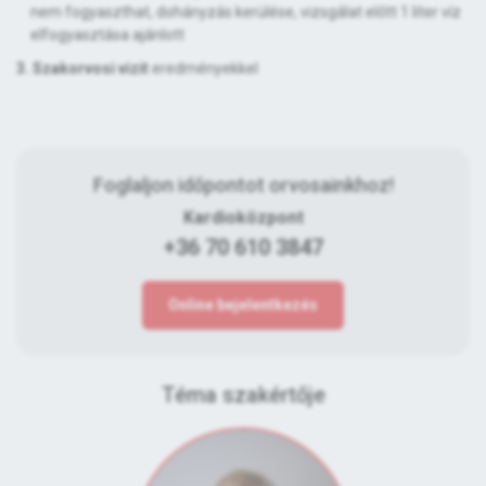
nem fogyaszthat, dohányzás kerülése, vizsgálat előtt 1 liter víz
elfogyasztása ajánlott
3. Szakorvosi vizit
eredményekkel
Foglaljon időpontot orvosainkhoz!
Kardioközpont
+36 70 610 3847
Online bejelentkezés
Téma szakértője