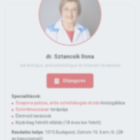
dr. Sztancsik Ilona
kardiológus, aneszteziológus és intenzív terapeuta
Előjegyzés
Specialitások:
Szapora pulzus, erős szívdobogás érzés
kivizsgálása
Szívritmuszavar
terápiája
Életmód tanácsok
Kizárólag felnőtt ellátás (18 éves kor felett)
Rendelés helye:
1015 Budapest, Ostrom 16. II.em./6. (28-
as kapucsengő)