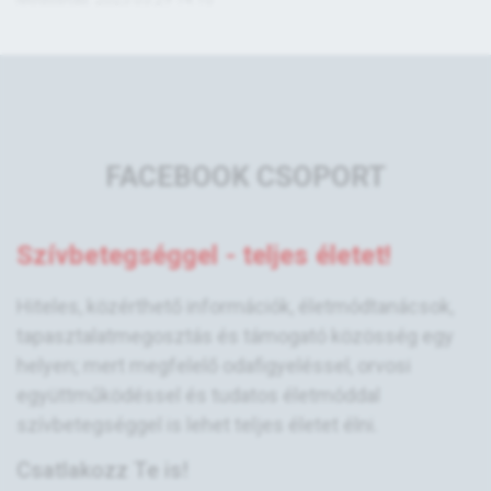
FACEBOOK CSOPORT
Szívbetegséggel - teljes életet!
Hiteles, közérthető információk, életmódtanácsok,
tapasztalatmegosztás és támogató közösség egy
helyen; mert megfelelő odafigyeléssel, orvosi
együttműködéssel és tudatos életmóddal
szívbetegséggel is lehet teljes életet élni.
Csatlakozz Te is!