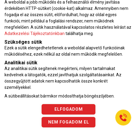
A weboldal a jobb működés és a felhasználói élmény javítása
Vérnyomásnapló
érdekében HTTP-sütiket (cookie-kat) alkalmaz. Amennyiben nem
fogadja el az összes sütit, előfordulhat, hogy az oldal egyes
funkciói, mint például a foglalási rendszer, nem működnek
Az oldalon feltüntetett árak az ÁFÁ-t tartalmazzák!
megfelelően. A sütik használatával kapcsolatos részletes leírást az
A képek a
Shutterstock.com
és a
Canva.com
licence alapján
Adatkezelési Tájékoztatónkban
találhatja meg.
kerültek felhasználásra.
Szükséges sütik
Copyright © 2026 •
KardioKözpont.hu
• Minden jog fenntartva.
Ezek a sütik elengedhetetlenek a weboldal alapvető funkcióinak
Developed by
Appon
&
György Nándor
működéséhez, ezek nélkül az oldal nem működik megfelelően.
Analitikai sütik
Az analitikai sütik segítenek megérteni, milyen tartalmakat
kedvelnek a látogatók, ezzel javíthatjuk szolgáltatásainkat. Az
összegyűjtött adatok nem kapcsolhatók össze konkrét
személyekkel.
A sütibeállításokat bármikor módosíthatja böngészőjében.
ELFOGADOM
NEM FOGADOM EL