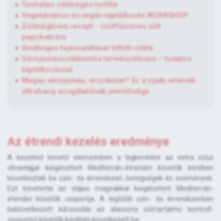
Tonhalas-zöldséges tortilla
Vegetáriánus és vegán táplálkozás WORKSHOP
Zöldségkrém recept - zöldfűszeres sült
paprikakrém
Snidlinges tojássalátával töltött cékla
Vérnyomáscsökkentés természetesen – tudatos
táplálkozással
Magas vérnyomás, érszűkület? Ez a nyaki artériák
ultrahang vizsgálatának jelentősége
Az étrendi kezelés eredménye
A kezelést követő elemzésben a legkevésbé az extra szűz
olívaolajjal kiegészített Mediterrán-étrendet követők körében
következtek be szív- és érrendszeri betegségek és események.
Ezt követette az olajos magvakkal kiegészített Mediterrán-
étendet követők csoportja. A legtöbb szív- és érrendszerben
bekövetkezett károsodás az alacsony zsírtartalmú kontroll-
csoportot követők körében következett be.