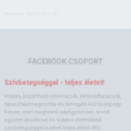
Módosítás: 2023.05.23 11:32
FACEBOOK CSOPORT
Szívbetegséggel - teljes életet!
Hiteles, közérthető információk, életmódtanácsok,
tapasztalatmegosztás és támogató közösség egy
helyen; mert megfelelő odafigyeléssel, orvosi
együttműködéssel és tudatos életmóddal
szívbetegséggel is lehet teljes életet élni.