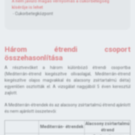
A nem javuló magas vérnyomás a cukorbetegség
kísérője is lehet
- Cukorbetegközpont
Három étrendi csoport
összehasonlítása
A résztvevőket a három különböző étrendi csoportba
(Mediterrán-étrend kiegészítve olívaolajjal, Mediterrán-étrend
kiegészítve olajos magvakkal és alacsony zsírtartalmú diéta)
egyenlően osztották el. A vizsgálat nagyjából 5 éven keresztül
zajlott.
A Mediterrán-étrendek és az alacsony zsírtartalmú étrend ajánlott
és nem ajánlott összetevői:
Alacsony zsírtartalmú
Mediterrán- étrendek
étrend