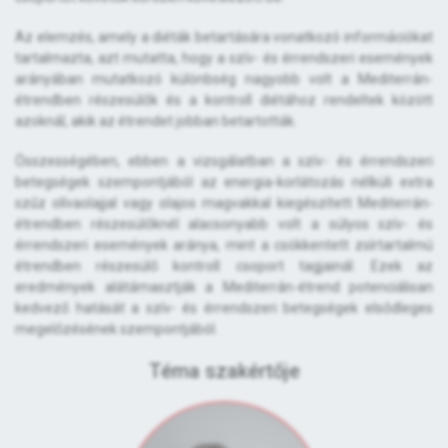
Az elemzés, amely a diéták betartására vonatkozó információkat
tartalmazta, azt mutatta, hogy a szív- és érrendszeri események
arányában mutatkozó különbség nagyobb volt a Mediterrán-
étrendben részesülők és a kontroll diétához rendeltek között
azoknál, akik az étrendet jobban betartották.
Összességében, ebben a vizsgálatban a szív- és érrendszeri
betegségek szempontjából az energia-korlátozás nélküli extra
szűz olívaolajjal vagy olajos magvakkal kiegészített Mediterrán-
étrendben részesülőknél alacsonyabb volt a súlyos szív- és
érrendszeri események aránya, mint a csökkentett zsírtartalmú
étrendben részesülő kontroll csoport tagjainál. Ezek az
eredmények alátámasztják a Mediterrán-étrend potenciálisan
kedvező hatását a szív- és érrendszeri betegségek elsődleges
megelőzésének szempontjából.
Téma szakértője