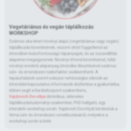
Vegetáriánus és vegán táplálkozás
WORKSHOP
Számos oka lehet növényi alapú (vegetáriánus vagy vegán)
táplálkozás követésének, viszont októl függetlenül az
étrendben kulcsfontosságú tápanyagok, és az összeállítás
alapelvei megegyeznek. Növényi étrend követésével, több
növényi eredetű alapanyag étrendbe illesztésével számos
szív- és érrendszeri rizikófaktor csökkenthető. A
tapasztalatok szerint sokszor nehézségbe ütközik az
étrenddel kapcsolatos információk átültetése a gyakorlatba,
ebben segít a Kardioközpont szakembere,
Vajdovich Dorottya
dietetikus, okleveles
táplálkozástudományi szakember, PhD hallgató, egy
interaktív workshop során. Vajdovich Dorottyát kérdeztük a
téma szív-és érrendszeri vonatkozásairól, melyekre a
workshop során is kitér.