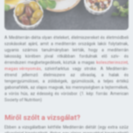
A Mediterrán-diéta olyan ételeket, élelmiszereket és életmódbeli
szokásokat ajánl, amit a mediterrán országok lakói folytatnak,
ugyanis számos tanulmányban leírták, hogy a mediterrán
lakosság körében jóval ritkábban fordulnak elő szív- és
érrendszeri megbetegedések, köztük a magas
koleszterinszint
,
magas vérnyomás
, szívinfarktus vagy stroke. A Mediterrán-
étrend jellemző élelmiszere az olívaolaj, a halak és
tengergyümölcsei, a zöldségek, gyümölcsök, a teljes értékű
gabonafélék, az olajos magvak, kis mennyiségben a tejtermékek,
a vörös hús, az édesség és vörösbor. (1. kép: forrás: American
Society of Nutrition)
Miről szólt a vizsgálat?
Ebben a vizsgálatban kétféle Mediterrán diétát (egy extra szűz