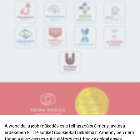
S
POR
T
O
R
V
OS
I
KÖ
ZPON
T
A weboldal a jobb működés és a felhasználói élmény javítása
érdekében HTTP-sütiket (cookie-kat) alkalmaz. Amennyiben nem
fogadja el az összes sütit, előfordulhat, hogy az oldal egyes