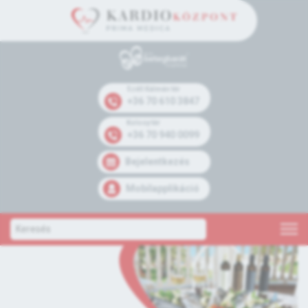
Széll Kálmán tér
+36 70 610 3847
Kolosy tér
+36 70 940 0099
Bejelentkezés
Mobilapplikáció