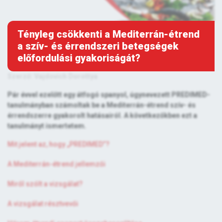
Tényleg csökkenti a Mediterrán-étrend
a szív- és érrendszeri betegségek
előfordulási gyakoriságát?
Szerző: Vajdovich Dorottya
Pár évvel ezelőtt egy átfogó spanyol, úgynevezett PREDIMED-
tanulmányban számoltak be a Mediterrán-étrend szív- és
érrendszerre gyakorolt hatásairól. A következőkben ezt a
tanulmányt ismertetem.
Mit jelent az, hogy „PREDIMED”?
A Mediterrán-étrend jellemzői
Miről szólt a vizsgálat?
A vizsgálat résztvevői