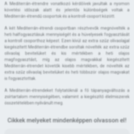
A Mediterrán-étrendre vonatkozó kérdőívek javultak a nyomon
követési időszak alatt és jelentős különbségek voltak a
Mediterrán-étrendű csoportok és a kontroll-csoport között.
A két Mediterrán-étrendi csoportban résztvevők megnövelték a
heti halfogyasztásuk mennyiségét és a hüvelyesek fogyasztását
a kontroll csoporthoz képest. Ezen kívül az extra szűz olívaolajjal
kiegészített Mediterrán-étrendbe soroltak növelték az extra szűz
olívaolaj bevitelüket és kis mértékben a heti olajos
magfogyasztást, míg az olajos magvakkal kiegészített
Mediterrán-étrendet követők kisebb mértékben, de növelték az
extra szűz olívaolaj bevitelüket és heti többször olajos magvakat
is fogyasztottak.
A Mediterrán-étrendeket folytatóknál a fő tápanyagváltozás a
zsírtartalom mennyiségében, valamint a kiegészítő élelmiszerek
összetételében nyilvánult meg.
Cikkek melyeket mindenképpen olvasson el!