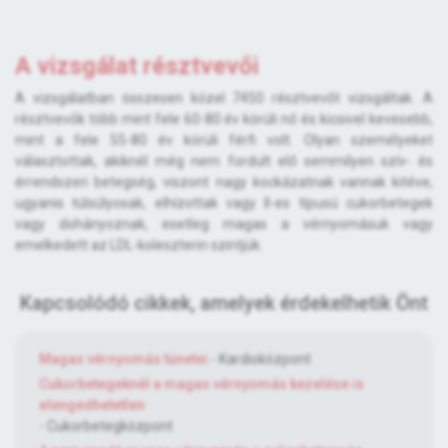
A vizsgálat résztvevői
A vizsgálatban összesen közel 7450 résztvevőt vizsgáltak. A
résztvevők több mint fele 60-80 év körüli nő és kicsivel kevesebb,
mint a fele 55-80 év körüli férfi volt. Olyan személyeket
választottak, akiknél még nem fordult elő semmilyen szív- és
érrendszeri betegség, viszont nagy kockázatnak vannak kitéve,
ugyanis túlsúlyosak, elhízottak vagy II-es típusú cukorbetegek
vagy dohányoznak, esetleg magas a vérnyomásuk vagy
emelkedett az LDL-koleszterin szintjük.
Kapcsolódó cikkek, amelyek érdekelhetik Önt
Magas vérnyomás tünetei
- Kardioközpont
Cukorbetegeknél a magas vérnyomás kezelése is
elengedhetetlen
- Cukorbetegközpont