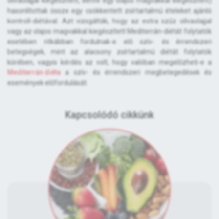
olívaolajjal kiegészített, illetve egy olajos magvakkal kiegészített)
hasonlítottak össze egy csökkentett zsírtartalmú ételeket ajánló
kontroll-diétával. Azt vizsgálták, hogy az extra szűz olívaolajjal
vagy az olajos magvakkal kiegészített Mediterrán-diétát folytatók
esetében ritkábban fordulnak-e elő szív- és érrendszeri
betegségek, mint az alacsony zsírtartalmú diétát folytatók
körében, vagyis kérdés az volt, hogy valóban megelőzheti-e a
Mediterrán diéta
a szív- és érrendszeri megbetegedések és
események előfordulását.
Kapcsolódó cikkünk