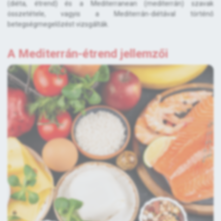
(diéta, étrend) és a Mediterranean (mediterrán) szavak
összetétele, vagyis a Mediterrán-diétával történő
betegségmegelőzést vizsgálták.
A Mediterrán-étrend jellemzői