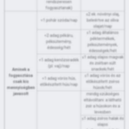
rendszeresen
fogyasztanak)
≤2 ek. növényi olaj,
<1 pohár szóda/nap
beleértve az olíva
olajat/nap
≤1 adag általános
<2 adag pékáru,
péktermékek,
péksütemény,
péksütemények,
édesség/hét
édességek/hét
≤1 adag olajos magvak
<1 adag kenőzsiradék
és zsírban sült
(pl. vaj)/nap
snackek/hét
Aminek a
fogyasztása
≤1 adag vörös és az
<1 adag vörös hús,
csak kis
előkészített zsíros
előkészített hús/nap
mennyiségben
húsok/hét
javasolt
mindig szükséges
eltávolítani: a látható
zsír a húsokon és a
levesben
≤1 adag zsíros halak és
olajos