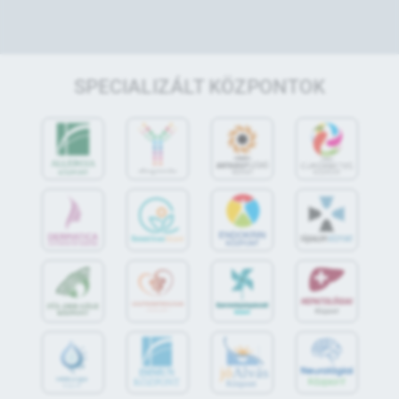
SPECIALIZÁLT KÖZPONTOK
jó
Alvás
IMMUN
KÖZPONT
Központ