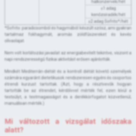
halkonzervek/hét
≤1 adag
kenőzsiradék/hét
≤2 adag Sofrito*/hét
*Sofrito: paradicsomból és hagymából készült szósz, ami gyakran
tartalmaz fokhagymát, aromás zöldfűszereket és kevés
olívaolajat.
Nem volt korlátozási javaslat az energiabevitelt tekintve, viszont a
napi rendszerességű fizikai aktivitást erősen ajánlották.
Mindkét Mediterrán-diétát és a kontroll diétát követő személyek
számára egyaránt dietetikusok rendszeresen egyéni és csoportos
étrendi kurzust tartottak. (Azt, hogy a résztvevők hogyan
tartották be az étrendet, kérdőívvel mérték fel, ezen kívül a
testsúlyt, a testmagasságot és a derékkörfogatot közvetlenül,
manuálisan mérték.)
Mi változott a vizsgálat időszaka
alatt?