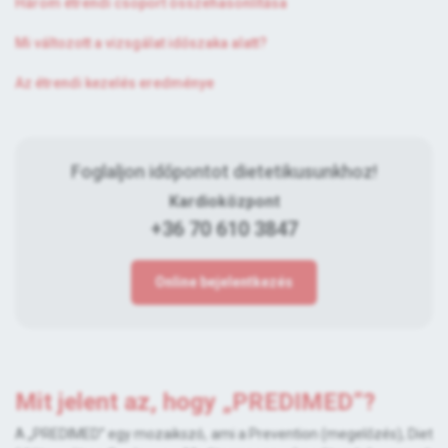
Három étrendi csoport összehasonlítása
Mi változott a vizsgálat időszaka alatt?
Az étrendi kezelés eredménye
Foglaljon időpontot dietetikusunkhoz!
Kardioközpont
+36 70 610 3847
Online bejelentkezés
Mit jelent az, hogy „PREDIMED”?
A „PREDIMED” egy mozaikszó, ami a Prevention (megelőzés), Diet