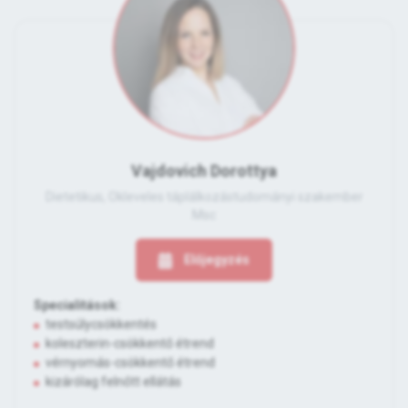
Vajdovich Dorottya
Dietetikus, Okleveles táplálkozástudományi szakember
Msc
Előjegyzés
Specialitások:
testsúlycsökkentés
koleszterin-csökkentő étrend
vérnyomás-csökkentő étrend
kizárólag felnőtt ellátás