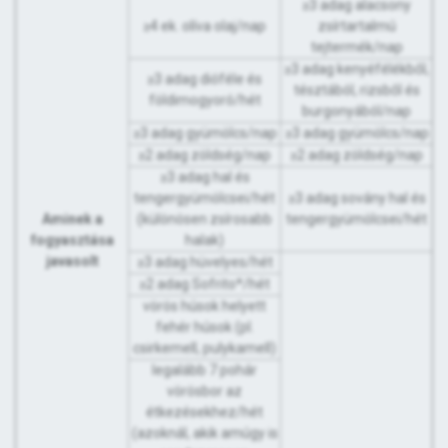
≥3 adag alacsony
≥4 ek. olíva olaj/nap
zsírtartalmú
tejtermék/nap
≥3 adag kenyéfélékből,
≥3 adag dióféle és
tésztából, rizsből és
földimogyoró/hét
burgonyából/nap
≥3 adag gyümölcs/nap
≥3 adag gyümölcs/nap
≥2 adag zöldség/nap
≥2 adag zöldség/nap
≥3 adag hal és
tengergyümölcsei/hét
≥3 adag sovány hal és
Aminek a
(különösen zsírosabb
tengergyümölcsei/hét
fogyasztása
halak)
javasolt
≥3 adag hüvelyes/hét
≥2 adag Sofrito*/hét
vörös húsok helyett
fehér húsok (pl.
csirkemell, pulykamell)
legalább 7 pohár
vörösbor az
étkezésekhez/hét
(azoknál, akik amúgy is