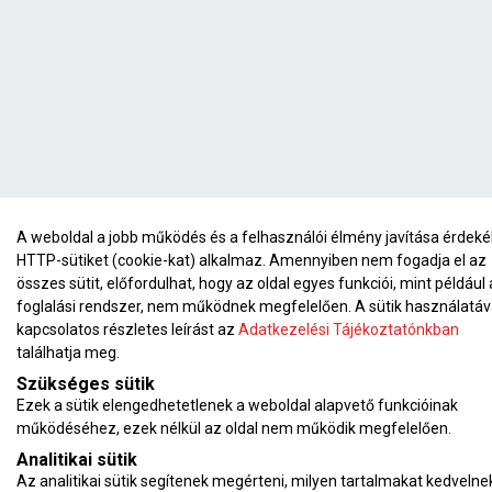
A weboldal a jobb működés és a felhasználói élmény javítása érdek
HTTP-sütiket (cookie-kat) alkalmaz. Amennyiben nem fogadja el az
összes sütit, előfordulhat, hogy az oldal egyes funkciói, mint például 
foglalási rendszer, nem működnek megfelelően. A sütik használatáv
kapcsolatos részletes leírást az
Adatkezelési Tájékoztatónkban
találhatja meg.
Szükséges sütik
Ezek a sütik elengedhetetlenek a weboldal alapvető funkcióinak
működéséhez, ezek nélkül az oldal nem működik megfelelően.
Analitikai sütik
Az analitikai sütik segítenek megérteni, milyen tartalmakat kedvelne