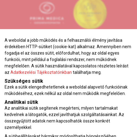
A weboldal a jobb működés és a felhasználói élmény javítása
érdekében HTTP-sütiket (cookie-kat) alkalmaz. Amennyiben nem
fogadja el az összes sütit, előfordulhat, hogy az oldal egyes
funkciói, mint például a foglalási rendszer, nem működnek
Adatkezelési tájékoztató
megfelelően. A sütik használatával kapcsolatos részletes leírást
az
Adatkezelési Tájékoztatónkban
találhatja meg.
Karrier
Szükséges sütik
VEKOP pályázat
Ezek a sütik elengedhetetlenek a weboldal alapvető funkcióinak
Impresszum
működéséhez, ezek nélkül az oldal nem működik megfelelően.
Adatvédelmi tájékoztató
Analitikai sütik
ÁSZF
Az analitikai sütik segítenek megérteni, milyen tartalmakat
kedvelnek a látogatók, ezzel javíthatjuk szolgáltatásainkat. Az
Vérnyomásnapló
összegyűjtött adatok nem kapcsolhatók össze konkrét
személyekkel.
Az oldalon feltüntetett árak az ÁFÁ-t tartalmazzák!
A sütibeállításokat bármikor módosíthatja böngészőjében.