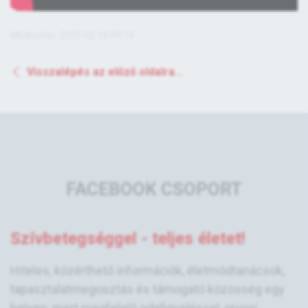
Módosítás: 2025.02.14 09:19
Visszalépés az előző oldalra...
FACEBOOK CSOPORT
Szívbetegséggel - teljes életet!
Hiteles, közérthető információk, életmódtanácsok,
tapasztalatmegosztás és támogató közösség egy
helyen; mert megfelelő odafigyeléssel, orvosi