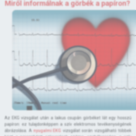
Miről informálnak a görbék a papíron?
Az EKG vizsgálat után a laikus csupán görbéket lát egy hosszú
papíron: ez tulajdonképpen a szív elektromos tevékenységének
ábrázolása. A
nyugalmi EKG
vizsgálat során vizsgálható többek