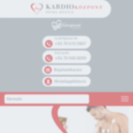
Széll Kálmán tér
+36 70 610 3847
Kolosy tér
+36 70 940 0099
Bejelentkezés
Mobilapplikáció