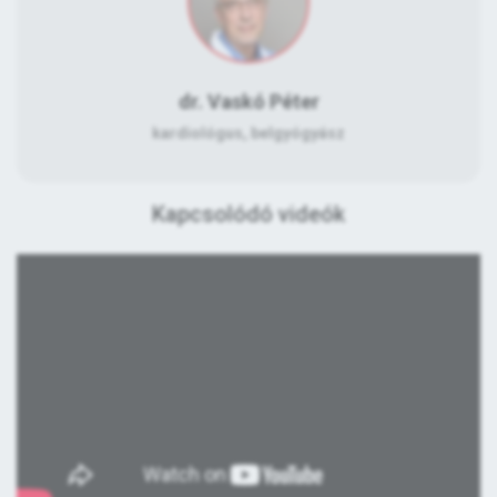
dr. Vaskó Péter
kardiológus, belgyógyász
Kapcsolódó videók