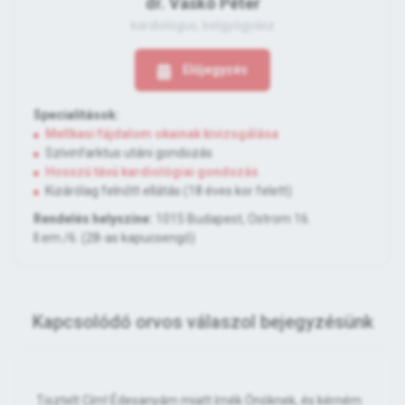
dr. Vaskó Péter
kardiológus, belgyógyász
Előjegyzés
Specialitások:
Mellkasi fájdalom okainak kivizsgálása
Szívinfarktus utáni gondozás
Hosszú távú kardiológiai gondozás
Kizárólag felnőtt ellátás (18 éves kor felett)
Rendelés helyszíne:
1015 Budapest, Ostrom 16.
II.em./6. (28-as kapucsengő)
Kapcsolódó orvos válaszol bejegyzésünk
Tisztelt Cím! Édesanyám miatt írnék Önöknek, és kérném