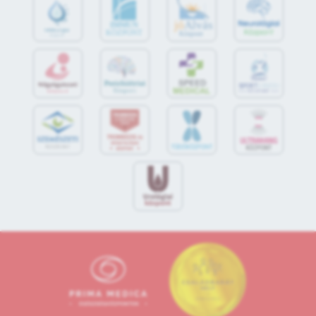
jó
Alvás
IMMUN
KÖZPONT
Központ
S
POR
T
O
R
V
OS
I
KÖ
ZPON
T