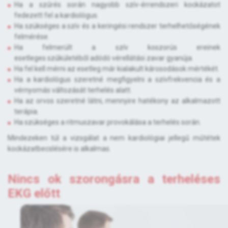
Ha a szűrés során nagyobb szív-érrendszeri kockázatot
fedezett fel a kardiológus.
Ha szükséges a szív és a keringési rendszer terhelhetőségének
felmérése.
Ha felmerült a szív koszorús ereinek
esetleges szűkületéből adódó vérellátási zavar gyanúja.
Ha fel kell mérni az esetleg már kialakult károsodások mértékét.
Ha a kardiológus szeretné megfigyelni a szívfrekvencia és a
vérnyomás változását terhelés alatt.
Ha az orvos szeretné látni, mennyire hatékony az alkalmazott
terápia.
Ha szükséges a ritmuszavar provokálása a terhelés során.
Mindezeken túl a vizsgálat a nem kardiológiai jellegű műtétek
kockázatbecslésére is alkalmas.
Nincs ok szorongásra a terheléses
EKG előtt