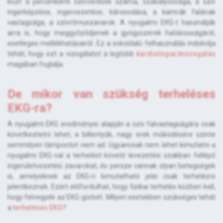
közt a percenkénti szívverések száma, szabályossága, a szív
ingerképzése, ingervezetése, károsodása, a kamrák falának
vastagsága, a szívritmuszavarok. A nyugalmi EKG-t használják
arra is, hogy meggyőződjenek a gyógyszerek hatásosságáról,
esetleges mellékhatásairól. Ez a sokoldalú felhasználás indokolja
tehát, hogy ezt a vizsgálatot a legtöbb
kardiológiai kivizsgálás
magában foglalja.
De mikor van szükség terheléses
EKG-ra?
A nyugalmi EKG eredményei alapján a szív falvastagságára csak
következtetni lehet, a billentyűk, nagy erek működésére szinte
semmilyen támpontot nem ad. Ugyancsak nem lehet kimutatni a
nyugalmi EKG-val a terhelést követő levezetési szakban fellépő
ingerületvezetési zavarokat, és persze vannak olyan betegségek
is, amelyeknek az EKG-n kimutatható jelei csak terhelésre
jelentkeznek. Ezért előfordulhat, hogy fizikai terhelés közben kell,
hogy felvegyék az EKG-görbét. Milyen esetekben szükséges tehát
a
terheléses EKG
?