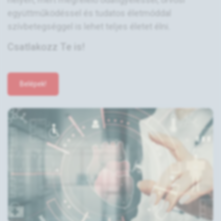
együttműködéssel és tudatos életmóddal
szívbetegséggel is lehet teljes életet élni.
Csatlakozz Te is!
Belépek!