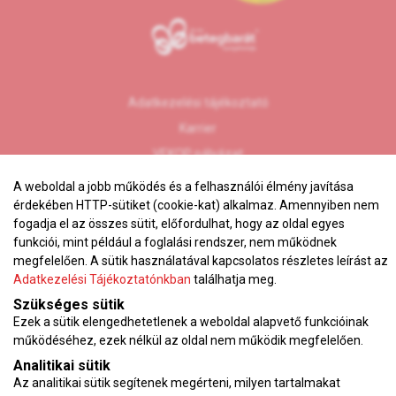
Adatkezelési tájékoztató
Karrier
VEKOP pályázat
Impresszum
A weboldal a jobb működés és a felhasználói élmény javítása
Adatvédelmi tájékoztató
érdekében HTTP-sütiket (cookie-kat) alkalmaz. Amennyiben nem
fogadja el az összes sütit, előfordulhat, hogy az oldal egyes
ÁSZF
funkciói, mint például a foglalási rendszer, nem működnek
Vérnyomásnapló
megfelelően. A sütik használatával kapcsolatos részletes leírást az
Adatkezelési Tájékoztatónkban
találhatja meg.
Szükséges sütik
Az oldalon feltüntetett árak az ÁFÁ-t tartalmazzák!
Ezek a sütik elengedhetetlenek a weboldal alapvető funkcióinak
A képek a
Shutterstock.com
és a
Canva.com
licence alapján
működéséhez, ezek nélkül az oldal nem működik megfelelően.
kerültek felhasználásra.
Copyright © 2026 •
KardioKözpont.hu
• Minden jog fenntartva.
Analitikai sütik
Developed by
Appon
&
György Nándor
Az analitikai sütik segítenek megérteni, milyen tartalmakat