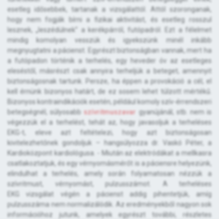
esetleg idősebbek, tartanak a vizsgálattól. Attól szoronganak,
hogy nem fogják bírni a fizikai aktivitást, és esetleg rosszul
lesznek, „leszédülnek” a kerékpárról, futópadról. Ezt a félelmet
mindig komolyan vesszük és igyekszünk minél inkább
megnyugtatni a pácienst. Egyrészt biztonságban vannak, mert ha
a futópadon történik a terhelés, egy heveder óv az esetleges
eleséstől, másrészt csak annyira terheljük a beteget, amennyit
biztonságosnak tartunk. Persze, ha éppen a provokáció a cél, el
kell érnünk bizonyos határt, de ez sosem lehet túlzott mértékű.
Bizonyos kontraindikációk esetén, például komoly szív-érrendszeri
betegségnél, súlyosabb
szívritmuszavar
gyanújánál, stb. nem is
végezzük el a terhelést, tehát az, hogy javasoljuk a terheléses
EKG-t, eleve azt feltételezi, hogy azt biztonságosan
kivitelezhetőnek gondoljuk – hangsúlyozza dr. Vaskó Péter, a
Kardioközpont kardiológusa. - Miután az elektródákat a mellkasra
csatlakoztatjuk, és egy vérnyomásmérőt is a páciensre helyezünk,
elindulhat a terhelés, amely során folyamatosan nézzük a
szívritmust, vérnyomást, pulzusszámot. A terheléses
EKG vizsgálat végén a pácienst addig pihentetjük, amíg
pulzusszáma nem normalizálódik. Az eredményekből nagyon sok
információhoz jutunk, amelyek egyrészt további, részletes