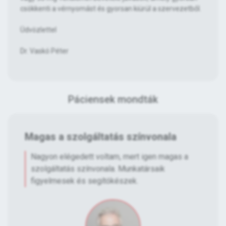
csökkenti a vérnyomást és gyorsan kiürül a szervezetből.
Üdvözlettel
Dr. Vaskó Péter
Páciensek mondták
Magas a szolgáltatás színvonala
Nagyon elégedett voltam, mert igen magas a
szolgáltatás színvonala. Munkatársaik
figyelmesek és segítókészek.