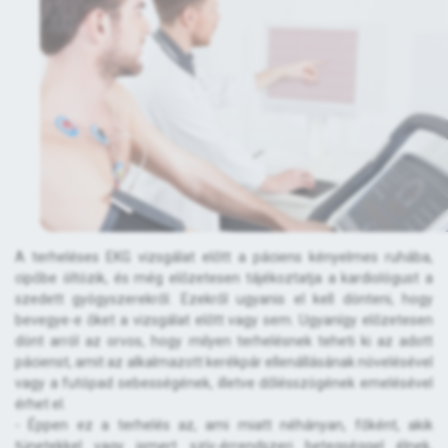
A terheléses EKG vizsgálat előtt a páciens kényelmes ruhába,
cipőbe öltözik, és még előzetesen tájékoztatja a kardiológust a
szedett gyógyszerekről. Ezekről ugyanis el kell dönteni, hogy
bevegye-e őket a vizsgálat előtt vagy sem. Ugyanígy előzetesen
dönt arról az orvos, hogy milyen terhelésnek teheti ki az adott
pácienst, amit az alkalmazott kerékpár ellenállásának növelésével
vagy a futópad sebességének, illetve dőlésszögének emelésével
érhet el.
- Éppen ez a terhelés az, ami miatt néhányan, főként, akik
tünetekkel vagy ismert szív-érrendszeri betegséggel élnek,