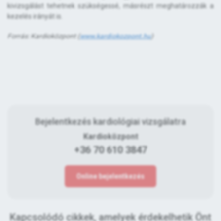
kivizsgálást tehetnek szükségessé, másrészt meghatározzák a
kezelés irányát is.
Forrás: Kardioközpont (
www.kardiokozpont.hu
)
Bejelentkezés kardiológiai vizsgálatra
Kardioközpont
+36 70 610 3847
Online bejelentkezés
Kapcsolódó cikkek, amelyek érdekelhetik Önt