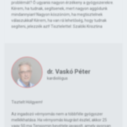
problémát? Ő ugyanis nagyon érzékeny a gyógyszerekre.
Kérem, ha tudnak, segítsenek, mert nagyon aggódunk
mindannyian! Nagyon köszönöm, ha megtisztelnek
válaszukkal! Kérem, ha van rá lehetőség, hogy tudnak
segíteni, jelezzék azt! Tisztelettel: Szalóki Krisztina
dr. Vaskó Péter
kardiológus
Tisztelt Hölgyem!
Az ingadozó vérnyomás nem a többféle gyógyszer
mellékhatása. Ha vérnyomás kiugrást észlel, akkor 25
vagy 50 mg Tensiomin bevétele javasolt, amely gyorsan