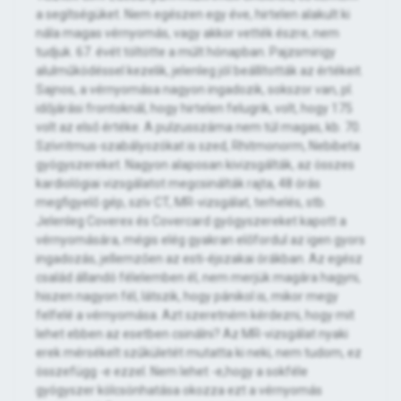
a segítségüket. Nem egészen egy éve, hirtelen alakult ki
nála magas vérnyomás, vagy akkor vették észre, nem
tudjuk. 67. évét töltötte a múlt hónapban. Pajzsmirigy
alulműködéssel kezelik, jelenleg jól beállították az értékeit.
Sajnos, a vérnyomása nagyon ingadozik, sokszor van, pl.
időjárási frontoknál, hogy hirtelen felugrik, volt, hogy 175
volt az első értéke. A pulzusszáma nem túl magas, kb. 70.
Szívritmus-szabályozókat is szed, Rhitmonorm, Nebibeta
gyógyszereket. Nagyon alaposan kivizsgálták, az összes
kardiológiai vizsgálatot megcsinálták rajta, 48 órás
megfigyelő gép, szív CT, MR-vizsgálat, terhelés, stb.
Jelenleg Coverex és Covercard gyógyszereket kapott a
vérnyomására, mégis elég gyakran előfordul az igen gyors
ingadozás, jellemzően az esti-éjszakai órákban. Az egész
család állandó félelemben él, nem merjük magára hagyni,
hiszen nagyon fél, látszik, hogy pánikol is, mikor megy
felfelé a vérnyomása. Azt szeretném kérdezni, hogy mit
lehet ebben az esetben csinálni? Az MR-vizsgálat nyaki
erek mérsékelt szűkületét mutatta ki neki, nem tudom, ez
összefügg -e ezzel. Nem lehet -e,hogy a sokféle
gyógyszer kölcsönhatása okozza ezt a vérnyomás