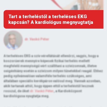
Tart a terheléstől a terheléses EKG
kapcsán? A kardiológus megnyugtatja
dr. Vaskó Péter
A terheléses EKG a szív vérellátását ellenőrzi, vagyis, hogy a
koszorúerek mennyire képesek fizikai terhelés mellett
megfelelő mennyiségű vért szállítani a szívizomnak, illetve
oxigénhiány esetén a szívizom milyen tünetekkel reagál. Ehhez
pedig nyilvánvalóan valamiféle terhelés szükséges, ami
általában speciális kerékpáron valósul meg. Vannak azonban,
akik tartanak attól, hogy éppen ettől a terheléstől lesznek
rosszul, de őket
dr. Vaskó Péter
, a Kardioközpont
kardiológusa nyugtatja meg.