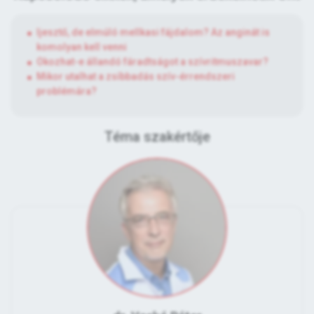
Ijesztő, de elmúló mellkasi fájdalom? Az anginát is
komolyan kell venni
Okozhat-e állandó fáradtságot a szívritmuszavar?
Mikor utalhat a zsíbbadás szív-érrendszeri
problémára?
Téma szakértője