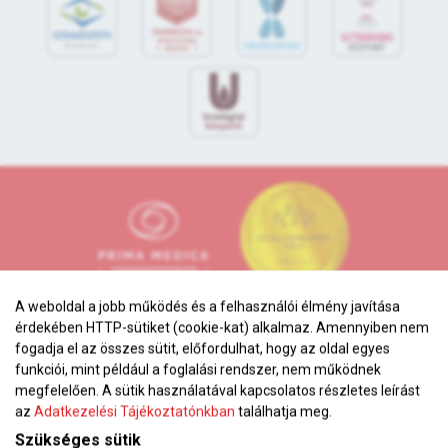
A weboldal a jobb működés és a felhasználói élmény javítása
érdekében HTTP-sütiket (cookie-kat) alkalmaz. Amennyiben nem
fogadja el az összes sütit, előfordulhat, hogy az oldal egyes
funkciói, mint például a foglalási rendszer, nem működnek
megfelelően. A sütik használatával kapcsolatos részletes leírást
Adatkezelési tájékoztató
az
Adatkezelési Tájékoztatónkban
találhatja meg.
Karrier
Szükséges sütik