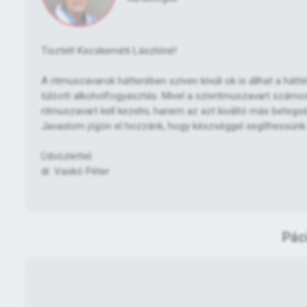
Tisztelt Kecskeméti Lászlóné!
A ritmuszavarok hátterében szíven kívüli ok is állhat a hát
túlzott alkoholfogyasztás. Mivel a szívritmuszavart szám
ritmuszavart kell kezelni, hanem az azt kiváltó más betegs
Javaslom jöjjön el hozzánk, hogy készséggel segíthessünk
Üdvözlettel:
dr. Vaskó Péter
Pác