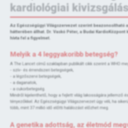
kardiológiai kivizsgálá
Az Egészségügyi Világszervezet szerint beazonosítható az
hátterében állhat. Dr. Vaskó Péter, a Budai KardioKözpont
hívta fel a figyelmet.
Melyik a 4 leggyakoribb betegség?
A The Lancet című szaklapban publikált cikk szerint a WHO meg
- szív- és érrendszeri betegségek,
- a légzőszervi betegségek,
- a daganatok,
- a cukorbetegség.
Mindről kijelenthető, hogy a fejlett világ lakosságára jellemz
tényezőkkel. Az Egészségügyi Világszervezet úgy véli, ha siker
több, mint 37 millió idő előtti halálozást előzhet meg.
A genetika adottság, az életmód meg