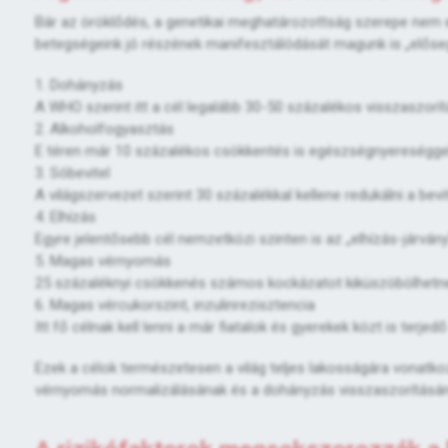
Bár az öröklődés, a genetikai meghatározottság szerepe nem 
betegségeink jó részének manifesztálódását magunk is „elősegít
1. Dohányzás
A WHO szerint itt a cél legalább 30-50 százalékos visszaszorít
2. Alkoholfogyasztás
E téren már 10 százalékos csökkentés is egészségnyereséggel
3. Sóbevitel
A világszervezet szerint 30 százalékkal kellene redukálni a bev
4. Elhízás
Egyre jelentősebb cél nemzetközi szinten is az „elhízás-járvány
5. Magas vérnyomás
25 százaléknyi csökkenés számos kockázatot kiküszöbölhetn
6. Magas vércukorszint, inzulinrezisztencia
Itt fő célnak kell lenni a már fiatalok és gyerekek közt is ter
Ezek a célok természetesen a világ teljes lakosságára vonatko
vérnyomás normalizálásának és a dohányzás visszaszorításán