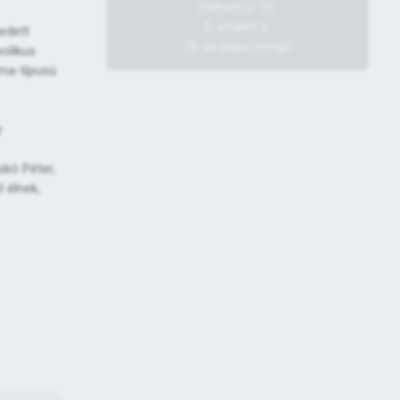
Ostrom u. 16.
II. emelet 6.
edett
28-as kapucsengő
bolikus
lma-típusú
y
skó Péter,
 élnek,