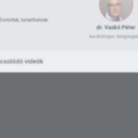
ontoltak, betarthatóak.
dr. Vaskó Péter
kardiológus, belgyógy
csolódó videók