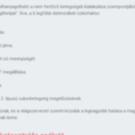
elhanyagolható a nem fertőző betegségek kialakulása szempontjábó
hetjük”. Íme, a 6 legfőbb életmódbeli rizikófaktor:
ás.
 járna.
itt só mennyiségét.
” megállítása.
e.
jedő 2. típusú cukorbetegség megelőzésének.
znak, és a világszervezet szerint közülük a legnagyobb hatása a ma
ak lenne.