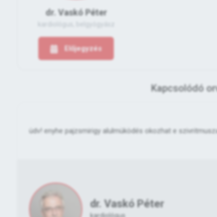
dr. Vaskó Péter
kardiológus, belgyógyász
Előjegyzés
Kapcsolódó or
üdv! enyhe pajzsmirigy alulmüködés okozhat e szivritmusz
dr. Vaskó Péter
kardiológus