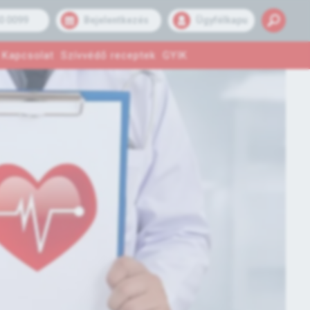
0 0099
Bejelentkezés
Ügyfélkapu
Kapcsolat
Szívvédő receptek
GYIK