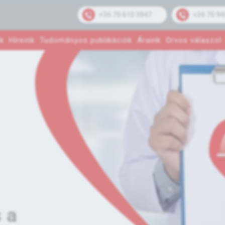
+36 70 610 3847
+36 70 94
k
Híreink
Tudományos publikációk
Áraink
Orvos válaszol
 a