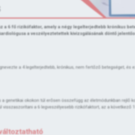
s
 a 6 fő rizikófaktor, amely a négy legelterjedtebb krónikus be
 kardiológusa a veszélyeztetettek kivizsgálásának döntő jelentő
nevezte a 4 legelterjedtebb, krónikus, nem fertőző betegséget, és 
ő és a genetikai okokon túl erősen összefügg az életmódunkban rejlő k
ül visszaszorítani a 6 legveszélyesebb rizikófaktort, az a következő 
változtatható