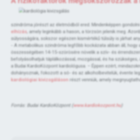
A rizikófaktorok megsokszorozzák a 
szindróma jórészt az életmódból ered. Mindenképpen gondolni ke
elhízás
, amely leginkább a hason, a törzsön jelenik meg. Azo
súlyosságára, sokszor egészen kismértékű túlsúly is járhat an
- A metabolikus szindróma legfőbb kockázata abban áll, hogy a
összességében 14-15-szörösére növelik a szív- és érrendszer
befolyásolhatjuk táplálkozással, mozgással, és ha szükséges,
a Budai KardioKözpont kardiológusa. – Éppen ezért, mindazokna
dohányoznak, fokozott a só- és az alkoholbevitelük, évente le
kardiológiai kivizsgáláson
részt venniük, amely megnyugtatha
Forrás: Budai KardioKözpont (
www.kardiokozpont.hu
)