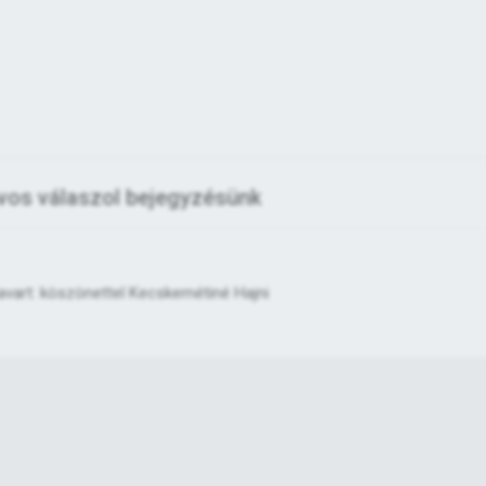
vos válaszol bejegyzésünk
avart: köszönettel Kecskemétiné Hajni