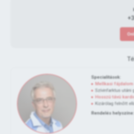
+3
Onl
Té
Specialitások:
Mellkasi fájdalom
Szívinfarktus utáni
Hosszú távú kardi
Kizárólag felnőtt el
Rendelés helyszíne