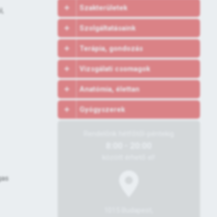
Szakterületek
l,
Szolgáltatásaink
Terápia, gondozás
Vizsgálati csomagok
Anatómia, élettan
Gyógyszerek
Rendelőnk hétfőtől-péntekig
8:00 - 20:00
között érhető el!
gas
1015 Budapest,