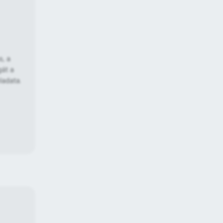
s, a
gát a
ladata.