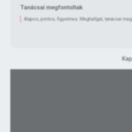
Tanácsai megfontoltak
Alapos, pontos, figyelmes. Meghallgat, tanácsai megf
Kap