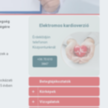
tegség
Elektromos kardioverzió
ségére
Érdeklődjön
telefonon
Központunknál:
ezek a
+36 70 610
3847
ockázati
Betegtájékoztatók
15 évben
Kórképek
Vizsgálatok