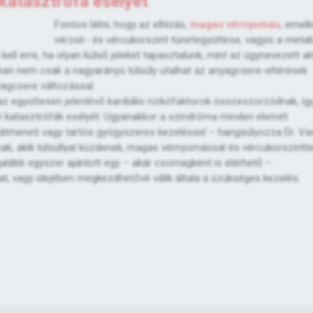
katasztrófa esélyét
Fontos látni, hogy az elhízás,
magas vérnyomás
, emelk
vérzsír- és vércukorszint tünetegyüttese, vagyis a meta
ll erre, ha olyan külső jeleket tapasztalunk, mint az úgynevezett a
nban nem csak a nagyarányú túlsúly utalhat az anyagcsere-eltérések
yagcsere változással.
z együttesen jelenlévő kardiális rizikófaktorok összeszorzódnak, íg
i katasztrófák esélyét. Ugyanakkor a szindróma minden elemét
 átmeneti vagy tartós gyógyszeres kezeléssel – hangsúlyozza Dr. Va
k, akik túlsúllyal küzdenek, magas vérnyomással és vércukorszinttel
galább egyszer ajánlott egy – akár csomagként is elérhető –
t, vagy idejében megkezdhetővé válik általa a szükséges kezelés.