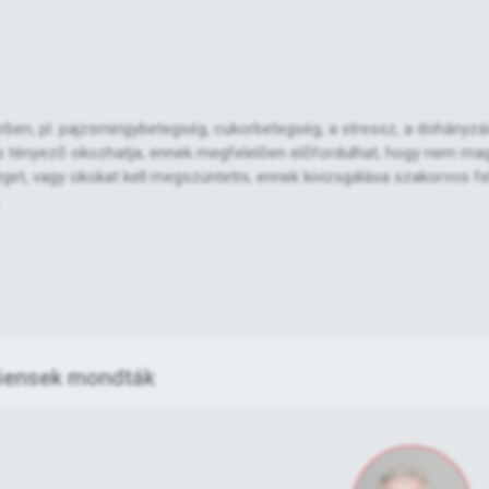
térben, pl. pajzsmirigybetegség, cukorbetegség, a stressz, a dohányzá
os tényező okozhatja, ennek megfelelően előfordulhat, hogy nem ma
éget, vagy okokat kell megszüntetni, ennek kivizsgálása szakorvos fe
.
iensek mondták