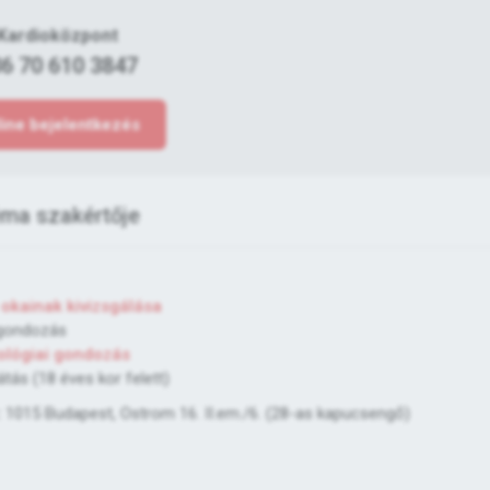
Kardioközpont
6 70 610 3847
ine bejelentkezés
ma szakértője
 okainak kivizsgálása
 gondozás
ológiai gondozás
látás (18 éves kor felett)
:
1015 Budapest, Ostrom 16. II.em./6. (28-as kapucsengő)