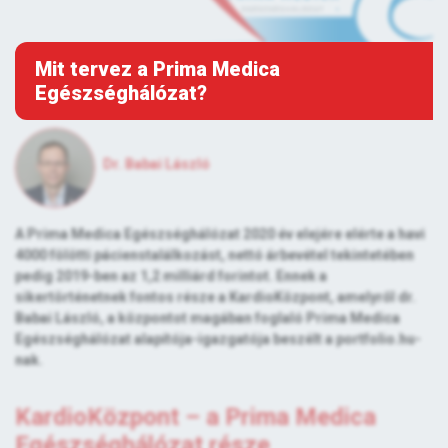
Mit tervez a Prima Medica
Egészséghálózat?
Dr. Babai László
A Prima Medica Egészséghálózat 2020 év elejére elérte a havi
4000 fölötti pácienstalálkozást, nettó árbevétel tekintetében
pedig 2019-ben az 1,2 milliárd forintot. Ennek a
sikertörténetnek fontos része a KardioKözpont, amelyről dr.
Babai László, a központot magában foglaló Prima Medica
Egészséghálózat alapítója-igazgatója beszélt a portfolio.hu-
nak.
KardioKözpont – a Prima Medica
Egészséghálózat része