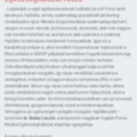
- Leginkább a saját építkezésünknek tudható be a 8-9 éve tartó
látványos fejlődés, amely szakmailag specializált járóbeteg-
rendelésekre épül. Minden központunkban szakmailag elismert,
rangos orvosok vannak, professzorok, docensek, akik már nagyon
sok mindent letettek az asztalra és akik számára a szakmai
fejlődés és kihívások mindennél fontosabbak. Igaz ez a
KardioKözpontban is, ahol emellett folyamatosan fejlesztünk is.
Most például a VEKOP pályázat keretében fogunk beszerezni egy
stressz UH készüléket, mely non invazív módon terhelés
(fekvőkerékpározás) közben ultrahanggal tudja a szívfal
mozgászavarait vizsgálni, így olyan vérellátási zavarokra is
rávilágíthat, melyeket a hagyományos terheléses EKG-n nem
detektálható. Illetve egy olyan szívinfarktus utáni tartós, életre
szóló rehabilitációt segítő online platformot fejlesztünk, ahol a
beteg közvetlen adat- és információkapcsolatban van az orvossal,
dietetikussal, gyógytornásszal, ezzel a mindennapokban
támogatva az egészségét szolgáló mozgást, táplálkozást –
ismerteti
dr. Babai László
, a központot magában foglaló Prima
Medica Egészséghálózat alapítója-igazgatója.
A teljes cikk itt olvasható: