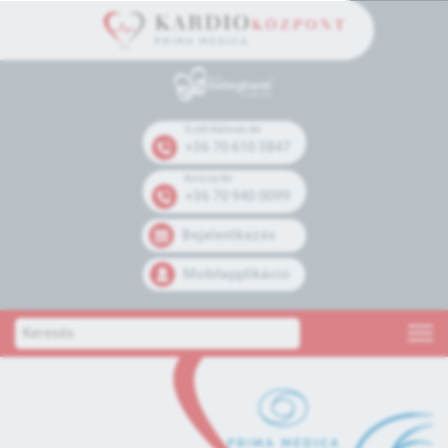
Széll Kálmán tér
+36 70 610 3847
Kolosy tér
+36 70 940 0099
Bejelentkezés
Mobilapplikáció