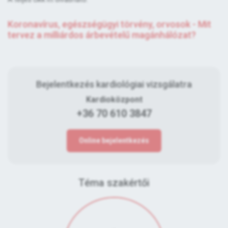
Koronavírus, egészségügyi törvény, orvosok - Mit
tervez a milliárdos árbevételű magánhálózat?
Bejelentkezés kardiológiai vizsgálatra
Kardioközpont
+36 70 610 3847
Online bejelentkezés
Téma szakértői