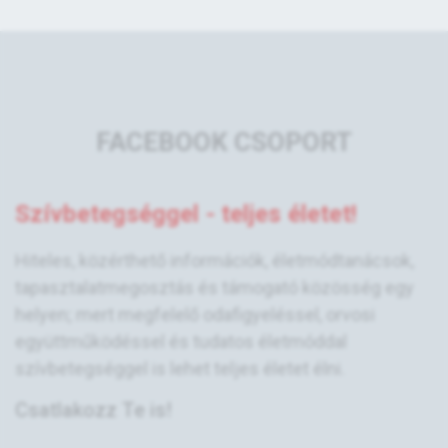
FACEBOOK CSOPORT
Szívbetegséggel - teljes életet!
Hiteles, közérthető információk, életmódtanácsok,
tapasztalatmegosztás és támogató közösség egy
helyen; mert megfelelő odafigyeléssel, orvosi
együttműködéssel és tudatos életmóddal
szívbetegséggel is lehet teljes életet élni.
Csatlakozz Te is!