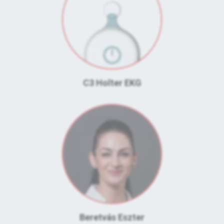
C3 Holter EKG
Beretvás Eszter