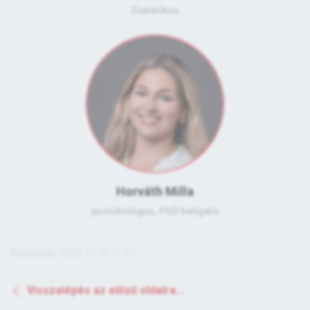
Dietetikus
Horváth Milla
pszichológus, PhD hallgató
Módosítás: 2020.11.16 11:57
Visszalépés az előző oldalra...