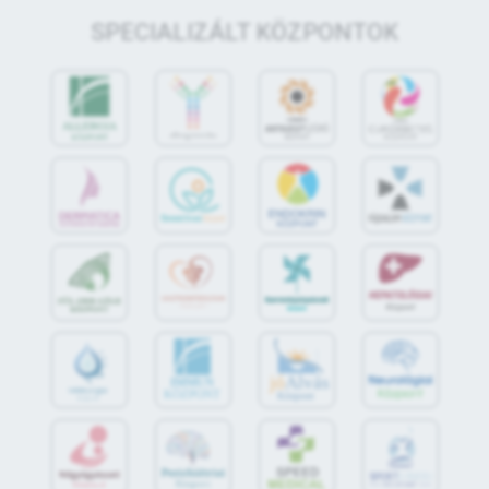
SPECIALIZÁLT KÖZPONTOK
jó
Alvás
IMMUN
KÖZPONT
Központ
S
POR
T
O
R
V
OS
I
KÖ
ZPON
T