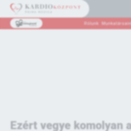
Rólunk
Munkatársain
Ezért vegye komolyan 