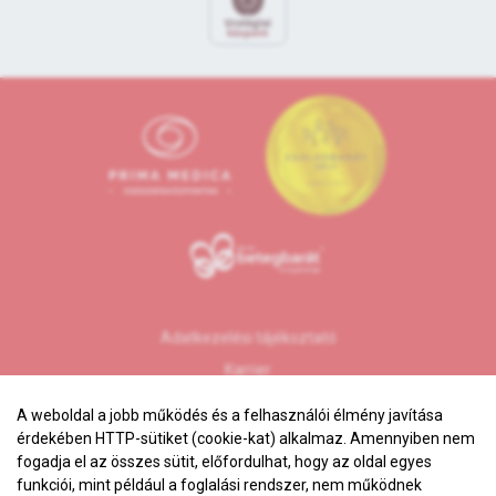
Adatkezelési tájékoztató
Karrier
VEKOP pályázat
A weboldal a jobb működés és a felhasználói élmény javítása
Impresszum
érdekében HTTP-sütiket (cookie-kat) alkalmaz. Amennyiben nem
fogadja el az összes sütit, előfordulhat, hogy az oldal egyes
Adatvédelmi tájékoztató
funkciói, mint például a foglalási rendszer, nem működnek