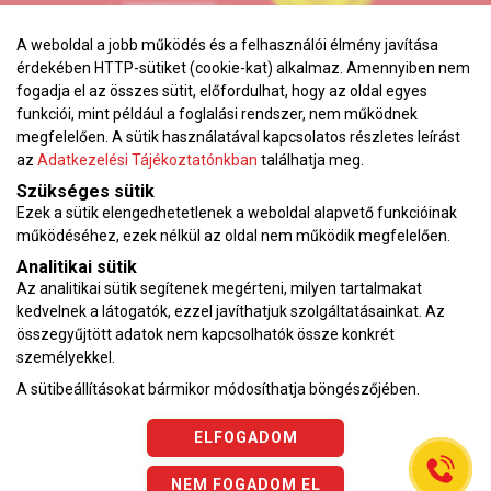
A weboldal a jobb működés és a felhasználói élmény javítása
érdekében HTTP-sütiket (cookie-kat) alkalmaz. Amennyiben nem
fogadja el az összes sütit, előfordulhat, hogy az oldal egyes
funkciói, mint például a foglalási rendszer, nem működnek
megfelelően. A sütik használatával kapcsolatos részletes leírást
Adatkezelési tájékoztató
az
Adatkezelési Tájékoztatónkban
találhatja meg.
Karrier
Szükséges sütik
Ezek a sütik elengedhetetlenek a weboldal alapvető funkcióinak
VEKOP pályázat
működéséhez, ezek nélkül az oldal nem működik megfelelően.
Impresszum
Analitikai sütik
Adatvédelmi tájékoztató
Az analitikai sütik segítenek megérteni, milyen tartalmakat
ÁSZF
kedvelnek a látogatók, ezzel javíthatjuk szolgáltatásainkat. Az
összegyűjtött adatok nem kapcsolhatók össze konkrét
Vérnyomásnapló
személyekkel.
A sütibeállításokat bármikor módosíthatja böngészőjében.
Az oldalon feltüntetett árak az ÁFÁ-t tartalmazzák!
A képek a
Shutterstock.com
és a
Canva.com
licence alapján
ELFOGADOM
kerültek felhasználásra.
Copyright © 2026 •
KardioKözpont.hu
• Minden jog fenntartva.
NEM FOGADOM EL