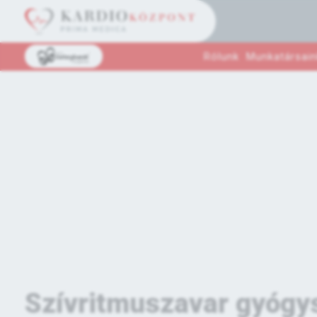
Rólunk
Munkatársain
Szívritmuszavar gyógy