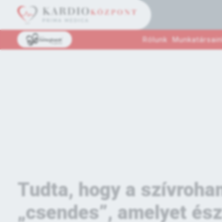
Rólunk
Munkatársain
Tudta, hogy a szívroha
„csendes”, amelyet és