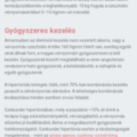
testsúlycsökkentés a leghatékonyabb: 10 kg fogyás a szisztolés
vérnyomásértéket 5–15 Hgmm-rel mérsékli.
Gyógyszeres kezelés
Amennyiben az életmód-kezelés nem vezetett sikerre, vagy a
vérnyomás szisztolés értéke 160 Hgmm felett van, esetleg egyéb
okok állnak fent, a magas vérnyomást gyógyszeresen is kell
kezelni. Gyógyszerek között megtalálható a renin-angiotenzin
rendszerre ható gyógyszerek, a béteblokkolók, a vízhajtók és
egyéb gyógyszerek.
A hipertóniás betegek, több, mint 70%-ban kombinációs kezelés
javasolt a célvérnyomás elérésére. A lehetséges kombinációk
kiválasztása minden esetben orvosi feladat.
Szekunder hipertóniában, mely a populáció <10%-át érinti a
terápia függ a kórelőzményektől, vérvizsgálattól, a vérnyomás
előzetes jó beállításától, illetve a megválasztott gyógyszerek
hatékonyságától. Szekunder hipertónia esetén a társbetegségek
megjelenése, - mint az
alvási apnoe
,
cushing-szindróma
,