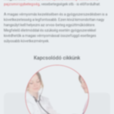
pajzsmirigybetegség
, vesebetegségek stb.- is előfordulhat.
A magas vérnyomás kezelésében és a gyógyszerszedésben is a
következetesség a legfontosabb. Ezen kívül kimondottan nagy
hangsúlyt kell helyezni az orvos-beteg együttműködésre.
Megfelelő életmóddal és szükség esetén gyógyszerekkel
kivédhetők a magas vérnyomással összefüggő esetleges
súlyosabb következmények.
Kapcsolódó cikkünk