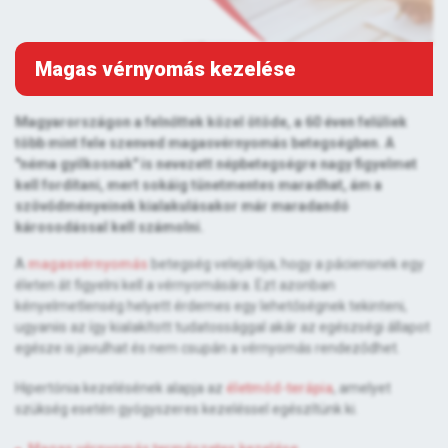
Magas vérnyomás kezelése
Magyarországon a felnőttek közel ötöde, a 60 éven felüliek
több mint fele szenved magasvérnyomás betegségben. A
"néma gyilkosnak" is nevezett népbetegségre nagy figyelmet
kell fordítani, mert sokáig tünetmentes maradhat, ám a
szövődményeinek kialakulásakor már maradandó
károsodással kell számolni.
A
magasvérnyomás
betegség velejárója, hogy a páciensnek egy
életen át figyelni kell a vérnyomására. Ezt azonban
kényelmetlenség helyett érdemes egy lehetőségnek tekinteni,
ugyaniis az így kialakított tudatossággal akár az egészségi állapot
egésze is javulhat és nem csupán a vérnyomás rendeződhet.
Hipertónia kezelésének alapja az
életmód-terápia
, amelyet
szükség esetén gyógyszeres kezeléssel egészítünk ki.