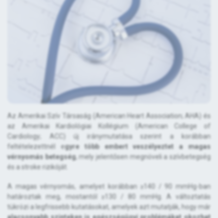
Az Amerikai Szív Társaság (American Heart Association; AHA) és
az Amerikai Kardiológiai Kollégium (American College of
Cardiology; ACC) új iránymutatása szerint a korábban
feltételezettnél e
gyre több embert veszélyeztet a magas
vérnyomás betegség
, mely jelentősen megnöveli a szívbetegség
és a stroke rizikóját.
A magas vérnyomás, amelyet korábban ≥140 / 90 mmHg-ban
határoztak meg, mostantól ≥130 / 80 mmHg. A változtatás
tükrözi a legfrissebb kutatásokat, amelyek azt mutatják, hogy már
alacsonyabb szinteken is egészségügyi problémákat okozhat