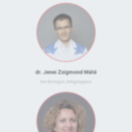
dr. Jenei Zsigmond Máté
kardiológus, belgyógyász