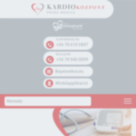
Széll Kálmán tér
+36 70 610 3847
Kolosy tér
+36 70 940 0099
Bejelentkezés
Mobilapplikáció