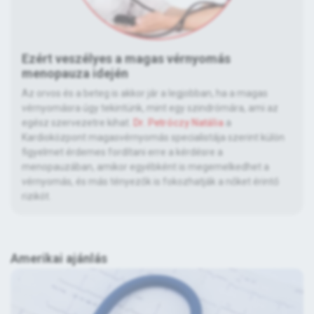
Ezért veszélyes a magas vérnyomás
menopauza idején
Az orvos és a beteg is akkor jár a legjobban, ha a magas
vérnyomásra úgy tekintünk, mint egy szindrómára, ami az
egész szervezetre kihat.
Dr. Petróczy Natália
a
Kardioközpont magasvérnyomás specialistája szerint külön
figyelmet érdemes fordítani erre a kérdésre a
menopauzában, amikor egyébként is megemelkedhet a
vérnyomás, és más tényezők is fokozhatják a nőket érintő
rizikót.
Amerikai ajánlás