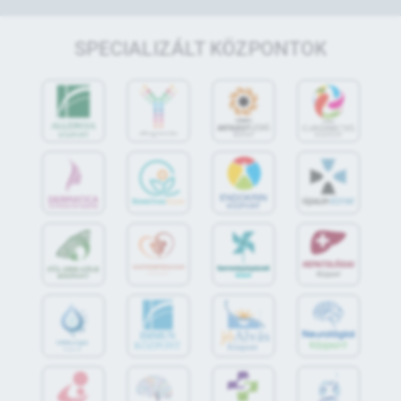
SPECIALIZÁLT KÖZPONTOK
jó
Alvás
IMMUN
KÖZPONT
Központ