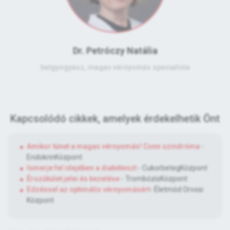
Dr. Petróczy Natália
belgyógyász, magas vérnyomás specialista
Kapcsolódó cikkek, amelyek érdekelhetik Önt
Amikor tünet a magas vérnyomás! Conn szindróma
-
EndokrinKözpont
Ismerje fel idejében a diabéteszt
- CukorbetegKözpont
Érszűkület jelei és kezelése
- TrombózisKözpont
Edzéssel az optimális vérnyomásért
- Életmód Orvosi
Központ