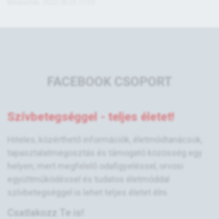
Módosítás: 2022.08.25 11:03
FACEBOOK CSOPORT
Szívbetegséggel - teljes életet!
Hiteles, közérthető információk, életmódtanácsok,
tapasztalatmegosztás és támogató közösség egy
helyen; mert megfelelő odafigyeléssel, orvosi
együttműködéssel és tudatos életmóddal
szívbetegséggel is lehet teljes életet élni.
Csatlakozz Te is!