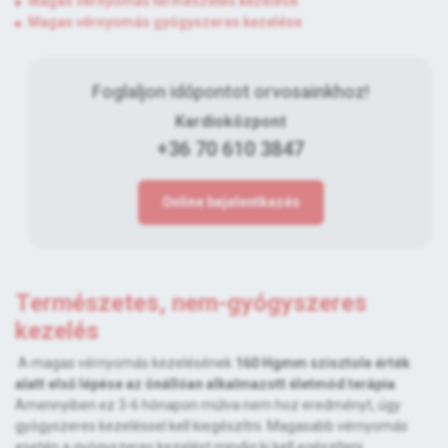
Magas vérnyomás természetes kezelése
Magas vérnyomás gyógyszeres kezelése
Foglaljon időpontot orvosainkhoz!
Kardioközpont
+36 70 610 3847
Online bejelentkezés
Természetes, nem-gyógyszeres
kezelés
A magas vérnyomás kezelésének
160 Hgmm szisztole érték
alatt első lépése az önállóan alkalmazott életmód terápia
.
Amennyiben ez 3-6 hónapon múlva nem hoz eredményt, úgy
gyógyszeres kezeléssel kell kiegészítni. Magasabb vérnyomás
esetén a gyógyszeres kezelést mindig ki kell egészíteni