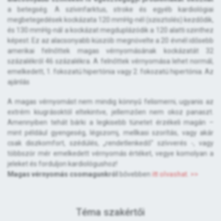
a betegség. A szívinfarktus, stroke és egyéb kardiológiai
megbetegedések kockázata 120 mmHg-nél (szisztolés) kezdődik,
és 130 mmHg-nál a kockázat megduplázódik a 120 alatti szinthez
képest. Ez az alacsonyabb küszöb megnövelte a 20 évnél idősebb
amerikai felnőttek magas vérnyomásának kockázatát 32
százalékról 46 százalékra. A felnőttek vérnyomása lehet normál,
emelkedett, 1. fokozatú hipertónia vagy 2. fokozatú hipertónia. Az
ajánlás
A magas vérnyomást nem mindig könnyű felismerni, ugyanis az
extrém kiugrásoktól eltekintve, jellemzően nem okoz panaszt.
Amennyiben tehát bárki a legkisebb tünetet érzékeli magán –
mint például gyengeség, légszomj, mellkasi szorítás, vagy akár
csak diszkomfort, szédülés, „rendetlenkedő” szívverés -, vagy
többször mér emelkedett vérnyomás értéket, vegye komolyan a
jeleket és forduljon kardiológushoz!
Magas vérnyomás csomagunkról
bővebben
itt olvashat. >>
Téma szakértői