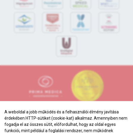
S
POR
T
O
R
V
OS
I
KÖ
ZPON
T
A weboldal a jobb működés és a felhasználói élmény javítása
érdekében HTTP-sütiket (cookie-kat) alkalmaz. Amennyiben nem
fogadja el az összes sütit, előfordulhat, hogy az oldal egyes
funkciói, mint például a foglalási rendszer, nem működnek