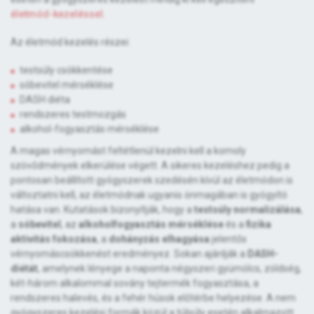
életmód-kezeléssel
.
Az életmód kezelés részei:
testsúly csökkentése
sóbevitel mérséklése
DASH diéta
rendszeres testmozgás
alkohol-fogyasztás mérséklése
A magas vérnyomást feltétlenül kezelni kell a komoly
szövődmények elkerülése végett. A sikeres kezeléshez pedig a
pontosan beállított gyógyszerek szedésén kívül az életmódon is
változtatni kell, az életmódnak ugyanis önmagában is gyógyító
hatása van. Kutatások bizonyítják, hogy a
testsúly normalizálása
,
a
sóbevitel
, az
alkoholfogyasztás mérséklése
és a
fizika
aktivitás fokozása
, a
dohányzás elhagyása
jelentős
vérnyomáscsökkenést eredményez. Sokan ajánlják a
DASH-
diétát
, amelynek lényege a naponta négyszeri gyümölcs, zöldség,
két-három alkalommal sovány tejtermék fogyasztása, a
rendszeres halevés, és a fehér húsok előtérbe helyezése. A nem
gyógyszeres kezelési formák közül a túlsúly esetén alkalmazott