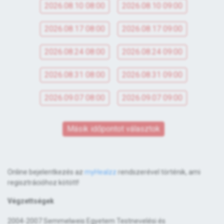
2026.08.10 08:00
2026.08.10 09:00
2026.08.17 08:00
2026.08.17 09:00
2026.08.24 08:00
2026.08.24 09:00
2026.08.31 08:00
2026.08.31 09:00
2026.09.07 08:00
2026.09.07 09:00
Másik időpontot választok
Online bejelentkezés az
myHealzz
rendszerével történik, ami
regisztrációhoz kötött!
Végzettségek
2004-2007 Semmelweis Egyetem Testnevelési és