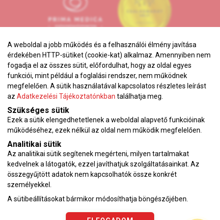
A weboldal a jobb működés és a felhasználói élmény javítása
érdekében HTTP-sütiket (cookie-kat) alkalmaz. Amennyiben nem
fogadja el az összes sütit, előfordulhat, hogy az oldal egyes
funkciói, mint például a foglalási rendszer, nem működnek
megfelelően. A sütik használatával kapcsolatos részletes leírást
Adatkezelési tájékoztató
az
Adatkezelési Tájékoztatónkban
találhatja meg.
Karrier
Szükséges sütik
Ezek a sütik elengedhetetlenek a weboldal alapvető funkcióinak
VEKOP pályázat
működéséhez, ezek nélkül az oldal nem működik megfelelően.
Impresszum
Analitikai sütik
Adatvédelmi tájékoztató
Az analitikai sütik segítenek megérteni, milyen tartalmakat
ÁSZF
kedvelnek a látogatók, ezzel javíthatjuk szolgáltatásainkat. Az
összegyűjtött adatok nem kapcsolhatók össze konkrét
Vérnyomásnapló
személyekkel.
A sütibeállításokat bármikor módosíthatja böngészőjében.
Az oldalon feltüntetett árak az ÁFÁ-t tartalmazzák!
A képek a
Shutterstock.com
és a
Canva.com
licence alapján