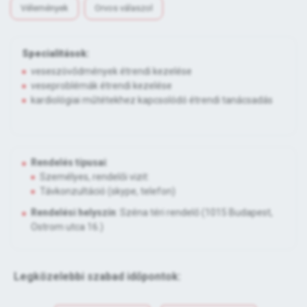
Vélemények
Orvos válaszol
Specialitások:
veseszövődmények étrendi kezelése
veseproblémák étrendi kezelése
kardiológiai műtétekhez kapcsolódó étrendi tanácsadás
Rendelés típusai
:
Személyes, rendelői vizit:
Távkonzultáció (skype, telefon)
Rendelési helyszín
: Széna téri rendelő (1015 Budapest,
Ostrom utca 16.)
Legközelebbi szabad időpontok: