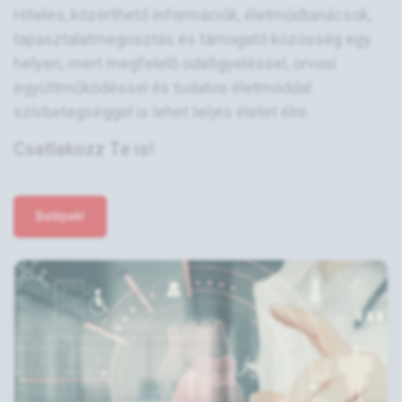
Hiteles, közérthető információk, életmódtanácsok,
tapasztalatmegosztás és támogató közösség egy
helyen; mert megfelelő odafigyeléssel, orvosi
együttműködéssel és tudatos életmóddal
szívbetegséggel is lehet teljes életet élni.
Csatlakozz Te is!
Belépek!