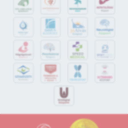
jó
Alvás
IMMUN
KÖZPONT
Központ
S
POR
T
O
R
V
OS
I
KÖ
ZPON
T