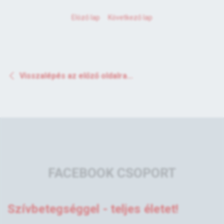
Elöző lap
Következő lap
Visszalépés az előző oldalra...
FACEBOOK CSOPORT
Szívbetegséggel - teljes életet!