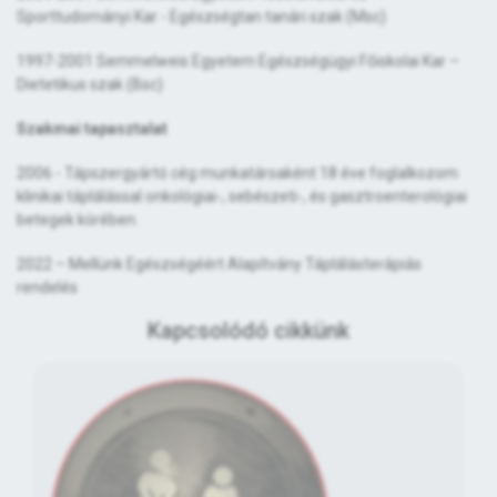
Sporttudományi Kar - Egészségtan tanári szak (Msc)
1997-2001 Semmelweis Egyetem Egészségügyi Főiskolai Kar –
Dietetikus szak (Bsc)
Szakmai tapasztalat
2006 - Tápszergyártó cég munkatársaként 18 éve foglalkozom
klinikai táplálással onkológiai-, sebészeti-, és gasztroenterológiai
betegek körében.
2022 – Mellünk Egészségéért Alapítvány Táplálásterápiás
rendelés
Kapcsolódó cikkünk