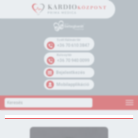
Széll Kálmán tér
+36 70 610 3847
Kolosy tér
+36 70 940 0099
Bejelentkezés
Mobilapplikáció