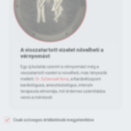
A visszatartott vizelet növelheti a
vérnyomást
Egy új kutatás szerint a vérnyomást még a
visszatartott vizelet is növelheti, más tényezők
mellett.
Dr. Sztancsik Ilona
, a KardioKözpont
kardiológusa, aneszteziológus, intenzív
terapeuta elmondja, mit érdemes számításba
venni a mérésnél.
Csak szöveges értékelések megjelenítése