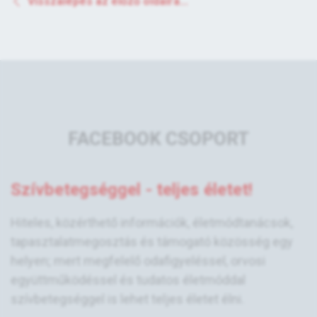
Visszalépés az előző oldalra...
FACEBOOK CSOPORT
Szívbetegséggel - teljes életet!
Hiteles, közérthető információk, életmódtanácsok,
tapasztalatmegosztás és támogató közösség egy
helyen; mert megfelelő odafigyeléssel, orvosi
együttműködéssel és tudatos életmóddal
szívbetegséggel is lehet teljes életet élni.