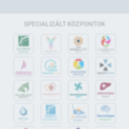
SPECIALIZÁLT KÖZPONTOK
jó
Alvás
IMMUN
KÖZPONT
Központ