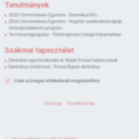
Tanulmányok
2023 | Semmelweis Egyetem - Dietetikus BSc
2024 | Semmelweis Egyetem - Kognitív viselkedésterápiás
testsúlycsökkentő program
Természetgyógyász - Fitoterapeuta | vizsga folyamatban
Szakmai tapasztalat
Dietetikai együttműködés dr. Kádár Emese háziorvossal
Dietetikus (önkéntes) - Rózsa Ágnes dietetikus
Csak szöveges értékelések megjelenítése
Elöző lap
Következő lap