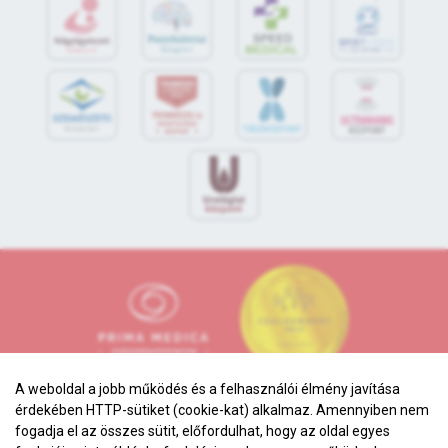
S
POR
T
O
R
V
OS
I
KÖ
ZPON
T
A weboldal a jobb működés és a felhasználói élmény javítása
érdekében HTTP-sütiket (cookie-kat) alkalmaz. Amennyiben nem
fogadja el az összes sütit, előfordulhat, hogy az oldal egyes