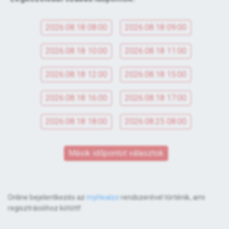
2026.08.18 08:00
2026.08.18 09:00
2026.08.18 10:00
2026.08.18 11:00
2026.08.18 12:00
2026.08.18 15:00
2026.08.18 16:00
2026.08.18 17:00
2026.08.18 18:00
2026.08.25 08:00
Másik időpontot választok
Online bejelentkezés az
myHealzz
rendszerével történik, ami
regisztrációhoz kötött!