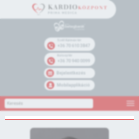
Széll Kálmán tér
+36 70 610 3847
Kolosy tér
+36 70 940 0099
Bejelentkezés
Mobilapplikáció