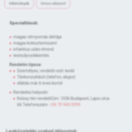
Vélemények
Orvos válaszol
Specialitások:
magas vérnyomás diétája
magas koleszterinszint
infarktus utáni étrend
testsúlycsökkentés
Rendelés típusa:
Személyes, rendelői vizit: kedd
Távkonzultáció (telefon, skype)
ellátás már 6 éves kortól
Rendelési helyszín:
Kolosy téri rendelőCim: 1036 Budapest, Lajos utca
66.Telefonszám:
+36 70 940 0099
Legközelebbi szabad időpontok: