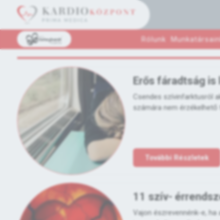
Rólunk
Munkatársain
Erős fáradtság is 
Csendes szívinfarktusról a
számára nem érzékelhető tün
További Részletek
11 szív- érrendsz
Vajon észrevennénk-e, ha 