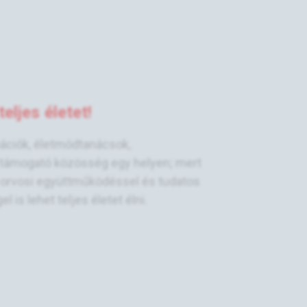
eljes életet!
mációk, életmódtanácsok,
támogató közösség egy helyen; mert
, orvosi együttműködéssel és tudatos
is lehet teljes életet élni.