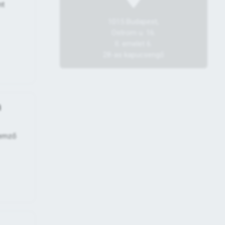
nt
1015 Budapest,
Ostrom u. 16.
II. emelet 6.
28-as kapucsengő
m
lemző