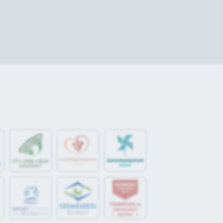
S
POR
T
O
R
V
OS
I
KÖ
ZPON
T