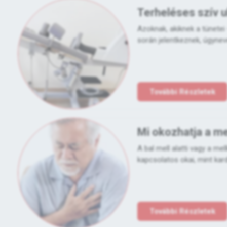
Terheléses szív u
Azoknak, akiknek a tünetei
során jelentkeznek, úgyneve
További Részletek
Mi okozhatja a me
A bal mell alatti vagy a m
kapcsolatos okai, mint kardi
További Részletek