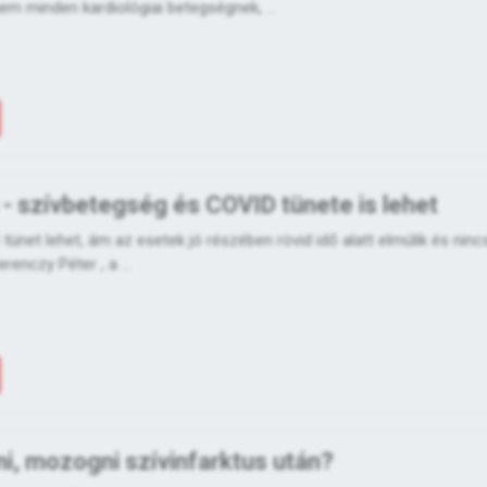
em minden kardiológiai betegségnek, ...
 - szívbetegség és COVID tünete is lehet
 tünet lehet, ám az esetek jó részében rövid idő alatt elmúlik és ninc
erenczy Péter , a ...
i, mozogni szívinfarktus után?