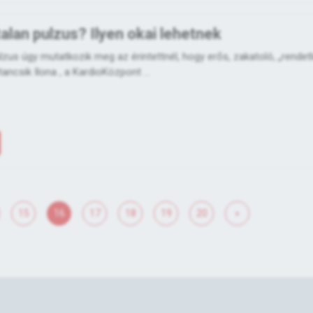
alan pulzus? Ilyen okai lehetnek
lzus úgy mutatkozik meg az érintettnél, hogy erős, zakatoló, „rendet
tancsik Ilona , a KardioKözpont ...
15
16
17
18
19
20
»