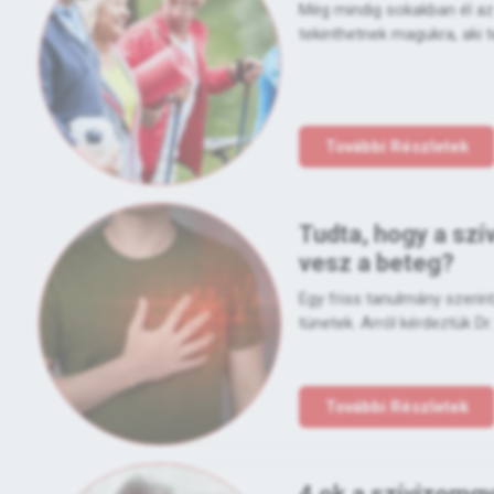
Még mindig sokakban él az 
tekinthetnek magukra, aki t
További Részletek
Tudta, hogy a sz
vesz a beteg?
Egy friss tanulmány szerin
tünetek. Arról kérdeztük Dr.
További Részletek