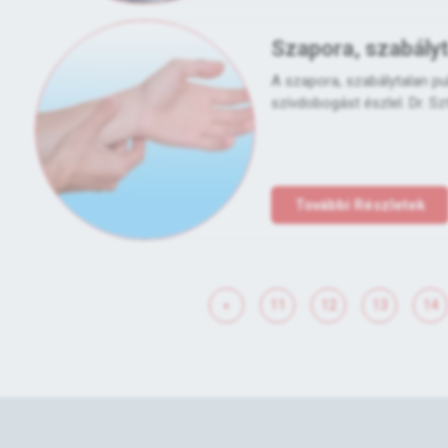
Szapora, szabályt
A szapora, szabálytalan pu
szívdobogást észlel. Dr. Sz
További Részletek
«
11
12
13
14