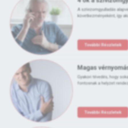
4 ok a szívizomgy
A szívizomgyulladás alapve
következményeként, így aká
További Részletek
Magas vérnyomás?
Gyakori tévedés, hogy soka
fontosnak a helyzet rendezés
További Részletek