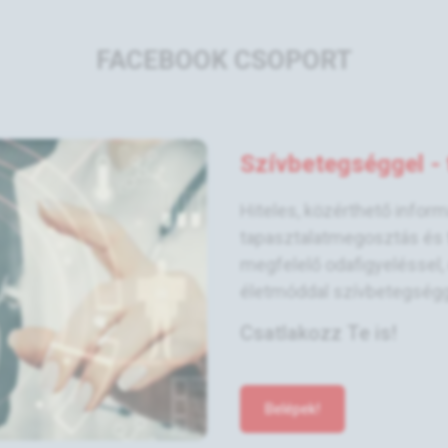
FACEBOOK CSOPORT
Szívbetegséggel - t
Hiteles, közérthető infor
tapasztalatmegosztás és 
megfelelő odafigyeléssel
életmóddal szívbetegséggel 
Csatlakozz Te is!
Belépek!