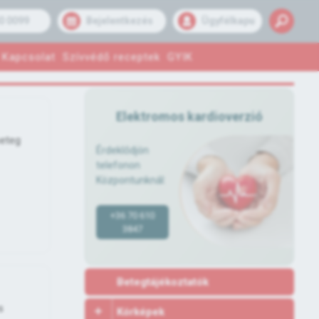
0 0099
Bejelentkezés
Ügyfélkapu
Kapcsolat
Szívvédő receptek
GYIK
Elektromos kardioverzió
beteg
Érdeklődjön
telefonon
Központunknál:
+36 70 610
3847
Betegtájékoztatók
s
Kórképek