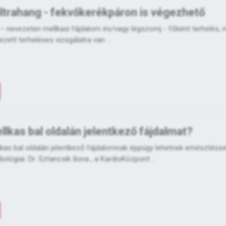
ltrahang - fekvőkerékpáron is végezhető
 – nevezeten mellkasi fájdalom és/vagy légszomj - főként terhelés,
zett terheléses vizsgálatra van ...
llkas bal oldalán jelentkező fájdalmat?
ellkas bal oldalán jelentkező fájdalomnak éppúgy lehetnek emésztésse
ológiai. Dr. Sztancsik Ilona , a KardioKözpont ...