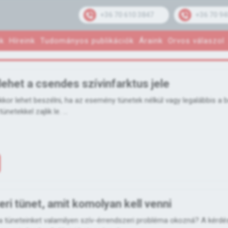
+36 70 610 3847
+36 70 94
k
Híreink
Tudományos publikációk
Áraink
Orvos válaszol
lehet a csendes szívinfarktus jele
kkor lehet beszélni, ha az esemény tünetek nélkül vagy legalábbis a 
etekkel zajlik le. ...
eri tünet, amit komolyan kell venni
a tüneteinket valamilyen szív-érrendszeri probléma okozná? A kérdé