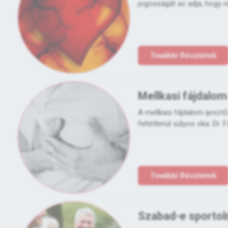
jogosságát az adja, hogy n
További Részletek
Mellkasi fájdalom
A mellkasi fájdalom ijesztő
feltétlenül súlyos oka. Dr. F
További Részletek
Szabad-e sportoln