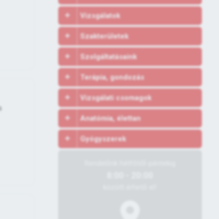
Vizsgálatok
Szakterületek
Szolgáltatásaink
Terápia, gondozás
Vizsgálati csomagok
s
Anatómia, élettan
Gyógyszerek
Rendelőnk hétfőtől-péntekig
8:00 - 20:00
között érhető el!