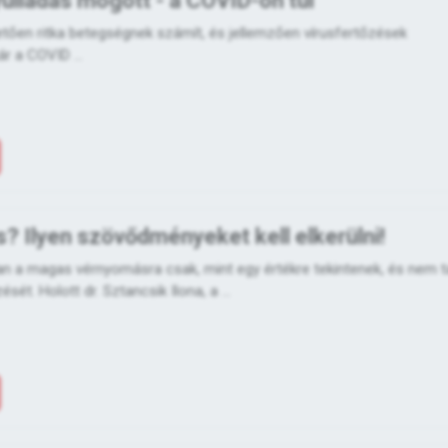
ulladás mögött - a COVID-on túl
tően ritka betegségnek számít, és jellemzően vírusfertőzések
r a COVID ...
 Ilyen szövődményeket kell elkerülni!
n a magas vérnyomásra csak, mint egy értékre tekintenek, és nem t
ét. Holott dr. Sztancsik Ilona, a ...