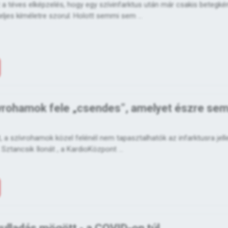
a téves elképzelés, hogy egy szívinfarktus után már csakis betegké
eljes kíméletre szorul. Holott semmi sem ...
ívrohamok fele „csendes”, amelyet észre se
t, a szívrohamok közel felénél nem tapasztalhatók az infarktusra jel
 Sztancsik Ilonát , a KardioKözpont ...