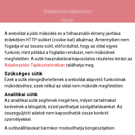
Adatkezelési tájékoztató
Karrier
VEKOP pályázat
A weboldal a jobb működés és a felhasználói élmény javítása
Impresszum
érdekében HTTP-sütiket (cookie-kat) alkalmaz. Amennyiben nem
fogadja el az összes sütit, előfordulhat, hogy az oldal egyes
Adatvédelmi tájékoztató
funkciói, mint például a foglalási rendszer, nem működnek
ÁSZF
megfelelően. A sütik használatával kapcsolatos részletes leírást az
Vérnyomásnapló
Adatkezelési Tájékoztatónkban
találhatja meg.
Szükséges sütik
Ezek a sütik elengedhetetlenek a weboldal alapvető funkcióinak
Az oldalon feltüntetett árak az ÁFÁ-t tartalmazzák!
működéséhez, ezek nélkül az oldal nem működik megfelelően.
A képek a
Shutterstock.com
és a
Canva.com
licence alapján
kerültek felhasználásra.
Analitikai sütik
Copyright © 2026 •
KardioKözpont.hu
• Minden jog fenntartva.
Az analitikai sütik segítenek megérteni, milyen tartalmakat
Developed by
Appon
&
György Nándor
kedvelnek a látogatók, ezzel javíthatjuk szolgáltatásainkat. Az
összegyűjtött adatok nem kapcsolhatók össze konkrét
személyekkel.
A sütibeállításokat bármikor módosíthatja böngészőjében.