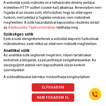
A weboldal a jobb működés és a felhasználói élmény javítása
érdekében HTTP-sütiket (cookie-kat) alkalmaz. Amennyiben nem
fogadja el az összes sütit, előfordulhat, hogy az oldal egyes
funkciói, mint például a foglalási rendszer, nem működnek
megfelelően. A sütik használatával kapcsolatos részletes leírást
Adatkezelési tájékoztató
az
Adatkezelési Tájékoztatónkban
találhatja meg.
Karrier
Szükséges sütik
Ezek a sütik elengedhetetlenek a weboldal alapvető funkcióinak
VEKOP pályázat
működéséhez, ezek nélkül az oldal nem működik megfelelően.
Impresszum
Analitikai sütik
Adatvédelmi tájékoztató
Az analitikai sütik segítenek megérteni, milyen tartalmakat
ÁSZF
kedvelnek a látogatók, ezzel javíthatjuk szolgáltatásainkat. Az
összegyűjtött adatok nem kapcsolhatók össze konkrét
Vérnyomásnapló
személyekkel.
A sütibeállításokat bármikor módosíthatja böngészőjében.
Az oldalon feltüntetett árak az ÁFÁ-t tartalmazzák!
A képek a
Shutterstock.com
és a
Canva.com
licence alapján
ELFOGADOM
kerültek felhasználásra.
Copyright © 2026 •
KardioKözpont.hu
• Minden jog fenntartva.
NEM FOGADOM EL
Developed by
Appon
&
György Nándor