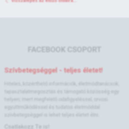
Visszalépés az előző oldalra...
FACEBOOK CSOPORT
Szívbetegséggel - teljes életet!
Hiteles, közérthető információk, életmódtanácsok,
tapasztalatmegosztás és támogató közösség egy
helyen; mert megfelelő odafigyeléssel, orvosi
együttműködéssel és tudatos életmóddal
szívbetegséggel is lehet teljes életet élni.
Csatlakozz Te is!