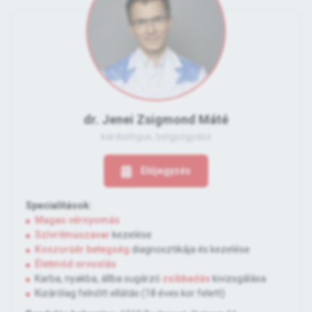
dr. Jenei Zsigmond Máté
kardiológus, belgyógyász
Előjegyzés
Specialitások:
Magas vérnyomás
Szívritmuszavar
kezelése
Koszorúér betegség
diagnosztikája és kezelése
Életmód orvoslás
Karba, nyakba, állba sugárzó
zsibbadás
kivizsgálása
Kizárólag felnőtt ellátás (18 éves kor felett)