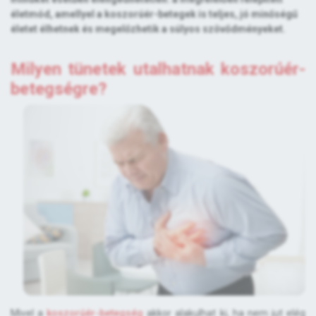
életmód, amellyel a koszorúér-betegek is teljes, jó minőségű
életet élhetnek és megelőzhetik a súlyos szövődményeket.
Milyen tünetek utalhatnak koszorúér-
betegségre?
Mivel a
koszorúér-betegség
akkor alakulhat ki, ha nem jut elég