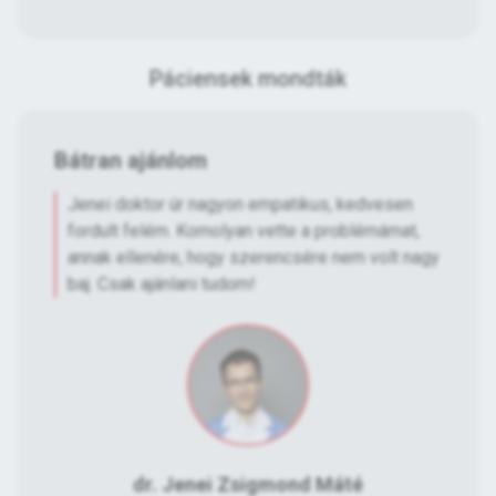
Páciensek mondták
Bátran ajánlom
Jenei doktor úr nagyon empatikus, kedvesen
fordult felém. Komolyan vette a problémámat,
annak ellenére, hogy szerencsére nem volt nagy
baj. Csak ajánlani tudom!
dr. Jenei Zsigmond Máté