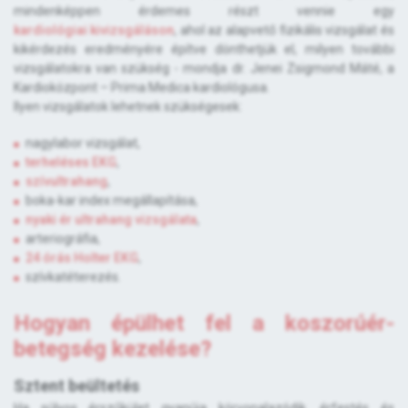
mindenképpen érdemes részt vennie egy
kardiológiai kivizsgáláson
, ahol az alapvető fizikális vizsgálat és
kikérdezés eredményére építve dönthetjük el, milyen további
vizsgálatokra van szükség - mondja dr. Jenei Zsigmond Máté, a
Kardioközpont – Prima Medica kardiológusa.
Ilyen vizsgálatok lehetnek szükségesek:
nagylabor vizsgálat,
terheléses EKG
,
szívultrahang
,
boka-kar index megállapítása,
nyaki ér ultrahang vizsgálata
,
arteriográfia,
24 órás Holter EKG
,
szívkatéterezés.
Hogyan épülhet fel a koszorúér-
betegség kezelése?
Sztent beültetés