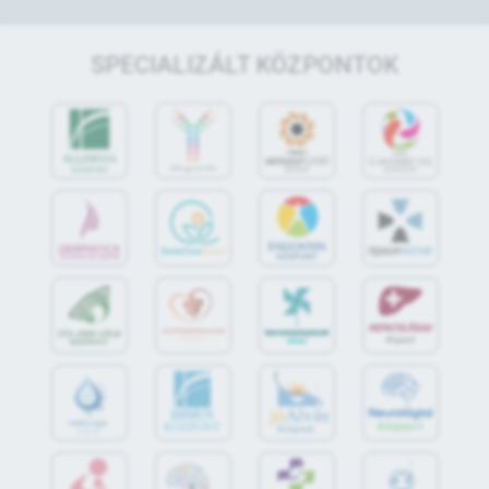
SPECIALIZÁLT KÖZPONTOK
jó
Alvás
IMMUN
KÖZPONT
Központ