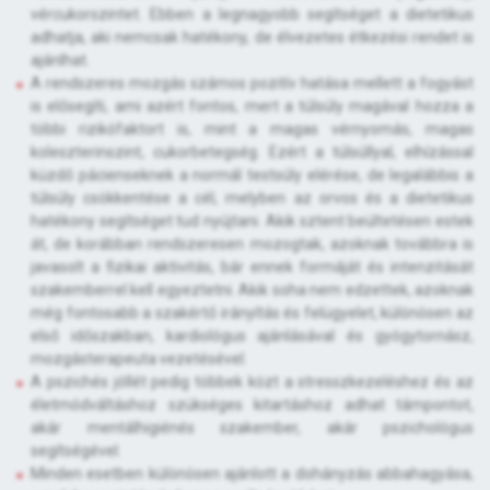
vércukorszintet. Ebben a legnagyobb segítséget a dietetikus
adhatja, aki nemcsak hatékony, de élvezetes étkezési rendet is
ajánlhat.
A rendszeres mozgás számos pozitív hatása mellett a fogyást
is elősegíti, ami azért fontos, mert a túlsúly magával hozza a
többi rizikófaktort is, mint a magas vérnyomás, magas
koleszterinszint, cukorbetegség. Ezért a túlsúllyal, elhízással
küzdő pácienseknek a normál testsúly elérése, de legalábbis a
túlsúly csökkentése a cél, melyben az orvos és a dietetikus
hatékony segítséget tud nyújtani. Akik sztent beültetésen estek
át, de korábban rendszeresen mozogtak, azoknak továbbra is
javasolt a fizikai aktivitás, bár ennek formáját és intenzitását
szakemberrel kell egyeztetni. Akik soha nem edzettek, azoknak
még fontosabb a szakértő irányítás és felügyelet, különösen az
első időszakban, kardiológus ajánlásával és gyógytornász,
mozgásterapeuta vezetésével.
A pszichés jóllét pedig többek közt a stresszkezeléshez és az
életmódváltáshoz szükséges kitartáshoz adhat támpontot,
akár mentálhigiénés szakember, akár pszichológus
segítségével.
Minden esetben különösen ajánlott a dohányzás abbahagyása,