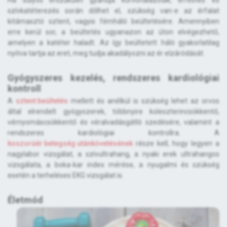
Ha súlyos érszűkület gyanúja körvonalazódik, érfestés és
szívkatéterezés során dőlhet el, szükség van-e az érfalat
kitámasztó sztent, vagyis fémháló beültetésére. Amennyiben
erre kerül sor, a beültetés ugyanazon az úton elvégezhető,
amelyen a katéter haladt. Az így beültetett háló gyakorlatilag
nyitva tartja az eret, meg tudja akadályozni az ér elzáródását.
Gyógyszeres kezelés, rendszeres kardiológiai
kontroll
A
sztent beültetés
mellett és anélkül is szükség lehet az orvos
által elrendelt gyógyszerek, többnyire koleszterincsökkentő,
vérnyomáscsökkentő és véralvadásgátló szedésére, valamint a
rendszeres kardiológiai kontrollra. A
koszorúér betegség utánkövetésének
része kell, hogy legyen a
nagylabor vizsgálat, a szívultrahang, a nyaki erek ultrahangos
vizsgálata, a boka-kar index mérése, a nyugalmi és szükség
esetén a terheléses EKG vizsgálat is.
Életmód