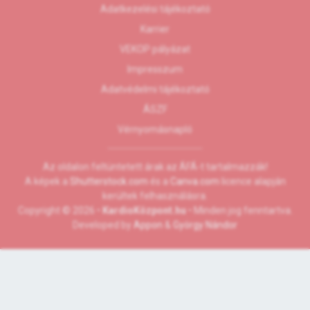
Adatkezelési tájékoztató
Karrier
VEKOP pályázat
Impresszum
Adatvédelmi tájékoztató
ÁSZF
Vérnyomásnapló
Az oldalon feltüntetett árak az ÁFÁ-t tartalmazzák!
A képek a
Shutterstock.com
és a
Canva.com
licence alapján
kerültek felhasználásra.
Copyright © 2026 •
KardioKözpont.hu
• Minden jog fenntartva.
Developed by
Appon
&
György Nándor