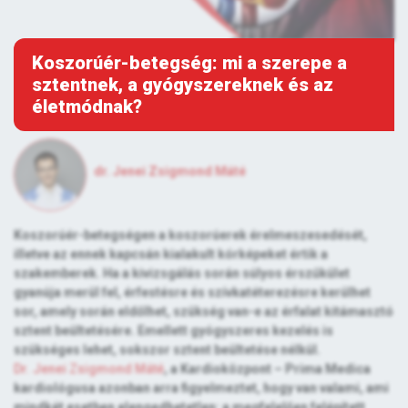
Koszorúér-betegség: mi a szerepe a
sztentnek, a gyógyszereknek és az
életmódnak?
dr. Jenei Zsigmond Máté
Koszorúér-betegségen a koszorúerek érelmeszesedését,
illetve az ennek kapcsán kialakult kórképeket értik a
szakemberek. Ha a kivizsgálás során súlyos érszűkület
gyanúja merül fel, érfestésre és szívkatéterezésre kerülhet
sor, amely során eldőlhet, szükség van-e az érfalat kitámasztó
sztent beültetésére. Emellett gyógyszeres kezelés is
szükséges lehet, sokszor sztent beültetése nélkül.
Dr. Jenei Zsigmond Máté
, a Kardioközpont – Prima Medica
kardiológusa azonban arra figyelmeztet, hogy van valami, ami
mindkét esetben elengedhetetlen: a megfelelően felépített