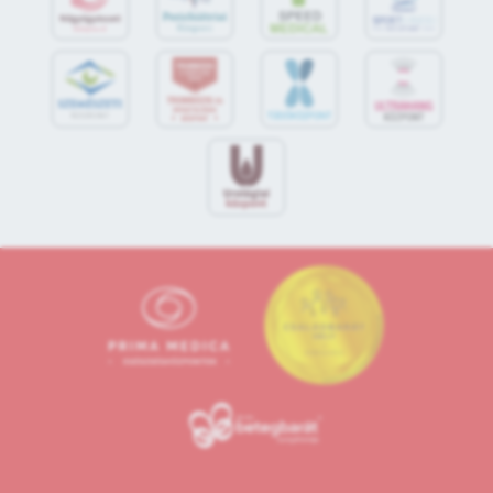
S
POR
T
O
R
V
OS
I
KÖ
ZPON
T