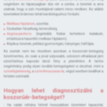
oxigénben és tápanyagban dús vér a szívbe, a tünetek is arra
utalnak, hogy a szív munkájával valami nincs rendben. Az alábbi
tünetekkel érdemes tehát kardiológushoz fordulni:
Mellkasi fájdalom
, szorítás.
Szokatlan fáradtság, kimerültség.
Angina pectoris
(leginkább fizikai terhelésre kialakuló,
infarktusra hasonlító mellkasi fájdalom).
Atipikus tünetek, például gyomorégés, hányinger, hátfájás.
Az esetek nem kis részében azonban a koszorúér-betegség
tünetmentes, és csak a jóval súlyosabb, szívizom-elhalással járó
szívinfarktus kapcsán derül fény a jelenlétére. A tartós
oxigénhiány pedig olyan további betegségeket is okozhat, mint a
szívelégtelenség
, a
szívritmuszavarok
, végső esetben beállhat a
hirtelen szívhalál.
Hogyan lehet diagnosztizálni a
koszorúér-betegséget?
- Ha valaki néhány hétnél hosszabban tüneteket tapasztal,