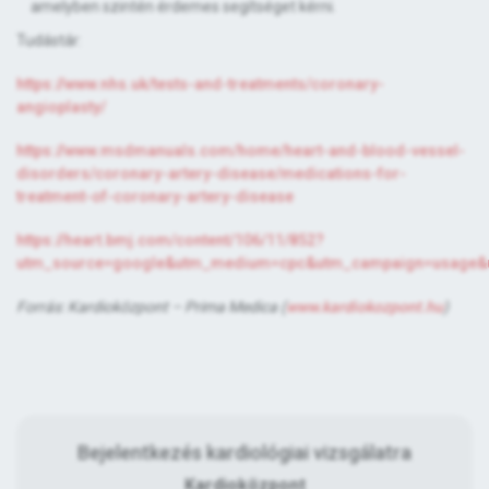
amelyben szintén érdemes segítséget kérni.
Tudástár:
https://www.nhs.uk/tests-and-treatments/coronary-
angioplasty/
https://www.msdmanuals.com/home/heart-and-blood-vessel-
disorders/coronary-artery-disease/medications-for-
treatment-of-coronary-artery-disease
https://heart.bmj.com/content/106/11/852?
utm_source=google&utm_medium=cpc&utm_campaign=usage&ut
Forrás: Kardioközpont – Prima Medica (
www.kardiokozpont.hu
)
Bejelentkezés kardiológiai vizsgálatra
Kardioközpont