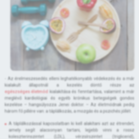
- Az érelmeszesedés elleni leghatékonyabb védekezés és a már
kialakult állapotnál a kezelés döntő része az
egészséges életmód
kialakítása és fenntartása, valamint a már
meglévő kardiológiai és egyéb krónikus betegségek gondos
kezelése – hangsúlyozza Jenei doktor. – Az életmódnak pedig
három fő pillére van: a táplálkozás, a mozgás és a pszichés jóllét.
A táplálkozással kapcsolatban ki kell alakítani azt az étrendet,
amely segít alacsonyan tartani, lejjebb vinni a rossz
koleszterinszintet (LDL), vérzsírszintet (triglicerid),