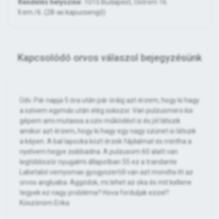
Rendelés helyszíne:
1015 Budapest, Ostrom 16.
II.em./6. (28-as kapucsengő)
Kapcsolódó orvos válaszol bejegyzésünk
Üdv. Pár napja 5 óra után pár óráig azt érzem, hogy ki hagy
a szívem egymás után elég sokszor. Van pulzusmero kis
gépem ami mutassa a sziv működést is és jól látszik
amikor azt érzem, hogy ki hagy egy nagy szünet is látszik
a képen. A bal lapocka közt érzek fájdalmat és mintha a
nyelvem hegye zsibbadna. A pulzusom 60 alatt van
legtöbbször nyugalmi állapotban 55 ez a trandante
Labetalol vernyomas gyogyszertől van azt mondta itt az
orvos angluaba. Aggódok, mi lehet az oka és mit kellene
tegyek ez nagy probléma? Hova forduljak ezzel?
Köszönöm Erika