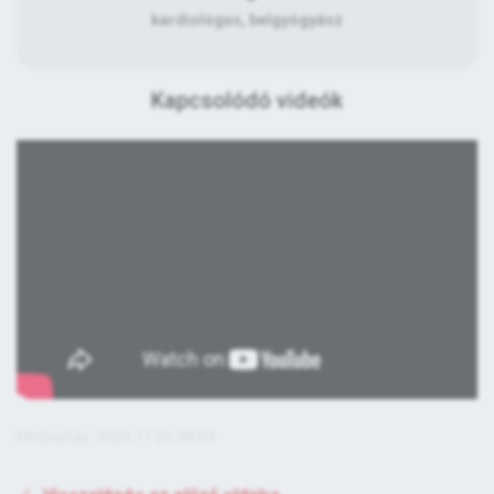
kardiológus, belgyógyász
Kapcsolódó videók
Módosítás: 2025.11.26 08:53