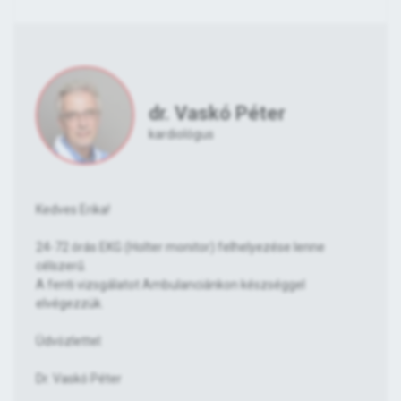
dr. Vaskó Péter
kardiológus
Kedves Erika!
24-72 órás EKG (Holter monitor) felhelyezése lenne
célszerű.
A fenti vizsgálatot Ambulanciánkon készséggel
elvégezzük.
Üdvözlettel:
Dr. Vaskó Péter