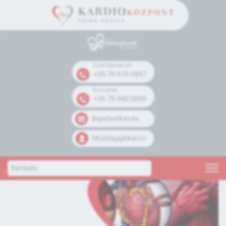
Széll Kálmán tér
+36 70 610 3847
Kolosy tér
+36 70 940 0099
Bejelentkezés
Mobilapplikáció