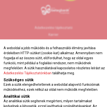
Adatkezelési tájékoztató
Karrier
VEKOP pályázat
A weboldal a jobb működés és a felhasználói élmény javítása
Impresszum
érdekében HTTP-sütiket (cookie-kat) alkalmaz. Amennyiben nem
Adatvédelmi tájékoztató
fogadja el az összes sütit, előfordulhat, hogy az oldal egyes
ÁSZF
funkciói, mint például a foglalási rendszer, nem működnek
megfelelően. A sütik használatával kapcsolatos részletes leírást az
Vérnyomásnapló
Adatkezelési Tájékoztatónkban
találhatja meg.
Szükséges sütik
Az oldalon feltüntetett árak az ÁFÁ-t tartalmazzák!
Ezek a sütik elengedhetetlenek a weboldal alapvető funkcióinak
A képek a
Shutterstock.com
és a
Canva.com
licence alapján
működéséhez, ezek nélkül az oldal nem működik megfelelően.
kerültek felhasználásra.
Analitikai sütik
Copyright © 2026 •
KardioKözpont.hu
• Minden jog fenntartva.
Az analitikai sütik segítenek megérteni, milyen tartalmakat
Developed by
Appon
&
György Nándor
kedvelnek a látogatók, ezzel javíthatjuk szolgáltatásainkat. Az