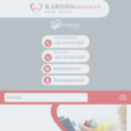
Széll Kálmán tér
+36 70 610 3847
Kolosy tér
+36 70 940 0099
Bejelentkezés
Mobilapplikáció