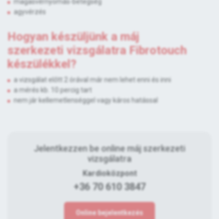
magasvérnyomás-betegség
agyvérzés
Hogyan készüljünk a máj
szerkezeti vizsgálatra Fibrotouch
készülékkel?
a vizsgálat előtt 2 órával már nem lehet enni és inni
a mérés kb. 10 percig tart
nem jár kellemetlenséggel vagy káros hatással
Jelentkezzen be online máj szerkezeti
vizsgálatra
Kardioközpont
+36 70 610 3847
Online bejelentkezés