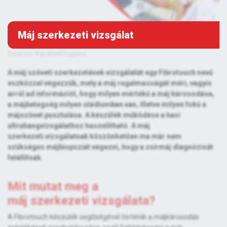
Máj szerkezeti vizsgálat
Szerző: KardioKözpont
A máj szöveti szerkezetének vizsgálatát egy Fibrotouch nevű
eszközzel végezzük, mely a máj rugalmasságát méri, vagyis
arról ad információt, hogy milyen mértékű a máj károsodása,
a májbetegség milyen stádiumban van, illetve milyen fokú a
májszövet pusztulása. A készülék működése a hasi
ultrahangvizsgálathoz hasonlítható. A máj
szerkezeti vizsgálatnak köszönhetően ma már nem
szükséges májbiopsziát végezni, hogy a zsírmáj diagnózisát
felállítsák.
Mit mutat meg a
máj szerkezeti vizsgálata?
A Fibrotouch készülék segítségével történik a májkárosodás