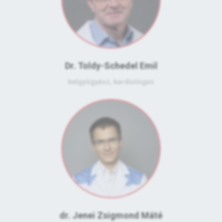
Dr. Toldy-Schedel Emil
belgyógyász, kardiológus
dr. Jenei Zsigmond Máté