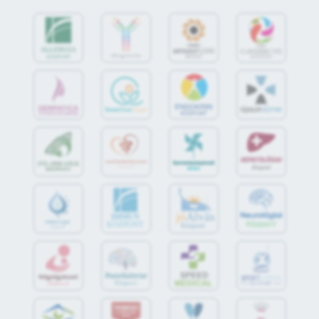
jó
Alvás
IMMUN
KÖZPONT
Központ
S
POR
T
O
R
V
OS
I
KÖ
ZPON
T