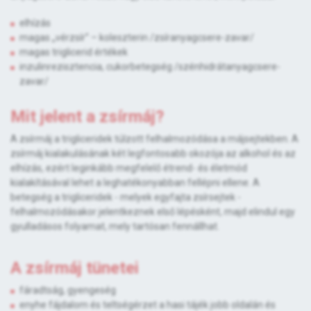
elhízás
magas „vérzsír” – koleszterin /zsíranyagcsere-zavar/
magas triglicerid értékek
inzulinrezisztencia, cukorbetegség /szénhidrátanyagcsere-
zavar/
Mit jelent a zsírmáj?
A zsírmáj a trigliceridek túlzott felhalmozódása a májsejtekben. A
zsírmáj kialakulásának két legfontosabb okozója az alkohol és az
elhízás, ezért leginkább megfelelő étrend- és életmód
kialakításával lehet a leghatékonyabban fellépni ellene. A
betegség a trigliceridek - melyek egyfajta zsírsejtek -
felhalmozódásakor jelentkeznek első lépésként, majd elindul egy
gyulladásos folyamat, mely tartósan fennállhat.
A zsírmáj tünetei
fáradtság, gyengeség
enyhe fájdalom és teltségérzet a hasi tájék jobb oldalán és