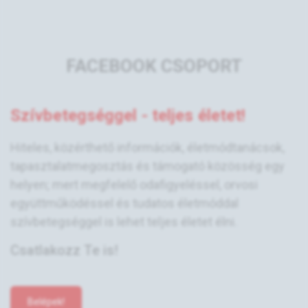
FACEBOOK CSOPORT
Szívbetegséggel - teljes életet!
Hiteles, közérthető információk, életmódtanácsok,
tapasztalatmegosztás és támogató közösség egy
helyen; mert megfelelő odafigyeléssel, orvosi
együttműködéssel és tudatos életmóddal
szívbetegséggel is lehet teljes életet élni.
Csatlakozz Te is!
Belépek!