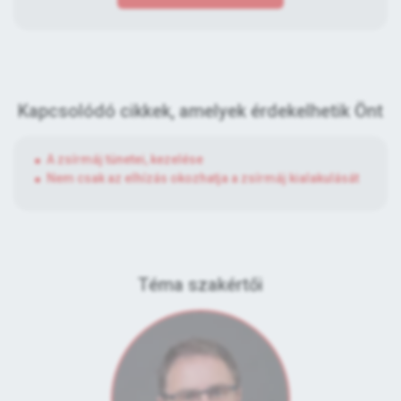
Kapcsolódó cikkek, amelyek érdekelhetik Önt
A zsírmáj tünetei, kezelése
Nem csak az elhízás okozhatja a zsírmáj kialakulását
Téma szakértői