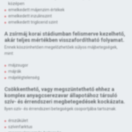
középen
emelkedett májenzim értékek
emelkedett inzulinszint
emelkedett triglicerid szint
A zsírmáj korai stádiumban felismerve kezelhető,
akár teljes mértékben visszafordítható folyamat.
Ennek köszönhetően megelőzhetőek súlyos májbetegségek,
mint:
májzsugor
májrák
májelégtelenség
Csökkenthető, vagy megszüntethető ehhez a
komplex anyagcserezavar állapotához társuló
szív- és érrendszeri megbetegedések kockázata.
Ilyen szív- és érrendszeri betegségek csoportjába tartoznak:
érszűkület
szívinfarktus