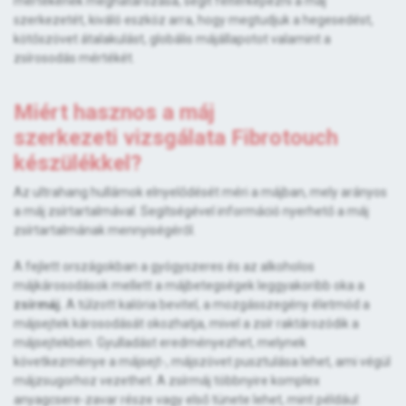
mértékének meghatározása, segít feltérképezni a máj
szerkezetét, kiváló eszköz arra, hogy megtudjuk a hegesedést,
kötőszövet átalakulást, globális májállapotot valamint a
zsírosodás mértékét.
Miért hasznos a máj
szerkezeti vizsgálata Fibrotouch
készülékkel?
Az ultrahang hullámok elnyelődését méri a májban, mely arányos
a máj zsírtartalmával. Segítségével információ nyerhető a máj
zsírtartalmának mennyiségéről.
A fejlett országokban a gyógyszeres és az alkoholos
májkárosodások mellett a májbetegségek leggyakoribb oka a
zsírmáj.
A túlzott kalória bevitel, a mozgásszegény életmód a
májsejtek károsodását okozhatja, mivel a zsír raktározódik a
májsejtekben. Gyulladást eredményezhet, melynek
következménye a májsejt-, májszövet pusztulása lehet, ami végül
májzsugorhoz vezethet. A zsírmáj többnyire komplex
anyagcsere-zavar része vagy első tünete lehet, mint például: