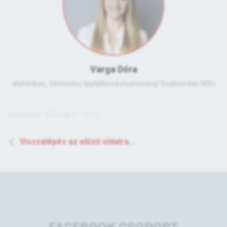
Varga Dóra
dietetikus, Okleveles táplálkozástudományi Szakember MSc
Módosítás: 2022.08.31 12:11
Visszalépés az előző oldalra...