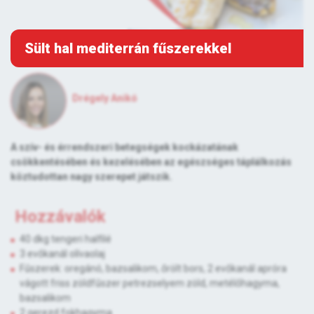
Sült hal mediterrán fűszerekkel
Drégely Anikó
A szív- és érrendszeri betegségek kockázatának
csökkentésében és kezelésében az egészséges táplálkozás
köztudottan nagy szerepet játszik.
Hozzávalók
40 dkg tengeri halfilé
3 evőkanál olívaolaj
Fűszerek: oregánó, bazsalikom, őrölt bors, 2 evőkanál apróra
vágott friss zöldfűszer petrezselyem zöld, metélőhagyma,
bazsalikom
2 gerezd fokhagyma