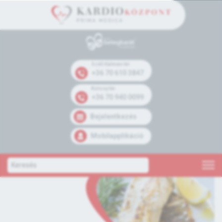
Széll Kálmán tér
+36 70 610 3847
Kolosy tér
+36 70 940 0099
Bejelentkezés
Mobilapplikáció