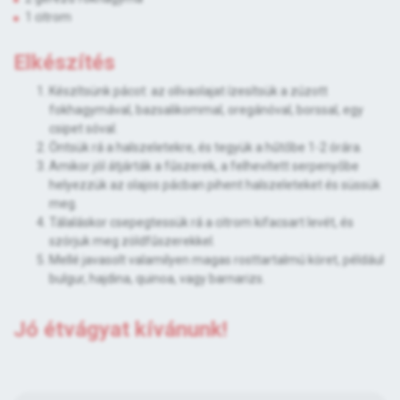
1 citrom
Elkészítés
Készítsünk pácot: az olívaolajat ízesítsük a zúzott
fokhagymával, bazsalikommal, oregánóval, borssal, egy
csipet sóval.
Öntsük rá a halszeletekre, és tegyük a hűtőbe 1-2 órára.
Amikor jól átjárták a fűszerek, a felhevített serpenyőbe
helyezzük az olajos pácban pihent halszeleteket és süssük
meg.
Tálaláskor csepegtessük rá a citrom kifacsart levét, és
szórjuk meg zöldfűszerekkel.
Mellé javasolt valamilyen magas rosttartalmú köret, például
bulgur, hajdina, quinoa, vagy barnarizs.
Jó étvágyat kívánunk!