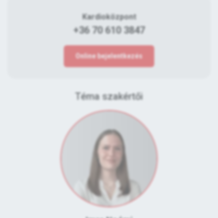
Kardioközpont
+36 70 610 3847
Online bejelentkezés
Téma szakértői