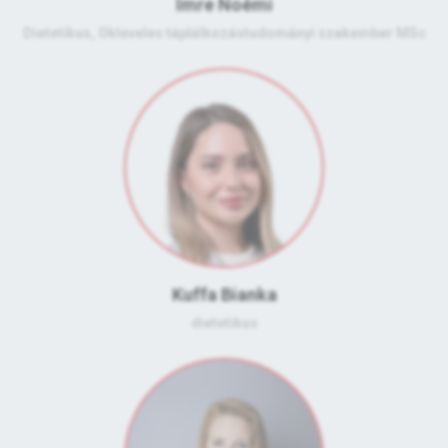
Imre Noémi
Dietetikus, Okleveles táplálkozástudományi szakember MSc
Kuffa Bianka
dietetikus