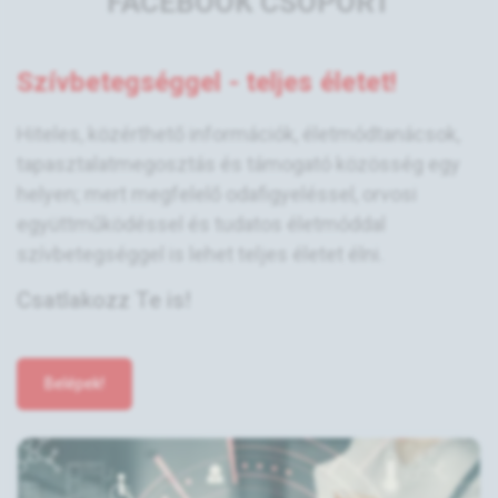
FACEBOOK CSOPORT
Szívbetegséggel - teljes életet!
Hiteles, közérthető információk, életmódtanácsok,
tapasztalatmegosztás és támogató közösség egy
helyen; mert megfelelő odafigyeléssel, orvosi
együttműködéssel és tudatos életmóddal
szívbetegséggel is lehet teljes életet élni.
Csatlakozz Te is!
Belépek!