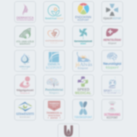
jó
Alvás
IMMUN
KÖZPONT
Központ
S
POR
T
O
R
V
OS
I
KÖ
ZPON
T