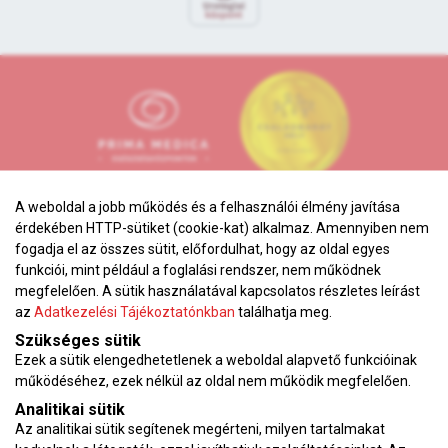
A weboldal a jobb működés és a felhasználói élmény javítása
érdekében HTTP-sütiket (cookie-kat) alkalmaz. Amennyiben nem
fogadja el az összes sütit, előfordulhat, hogy az oldal egyes
funkciói, mint például a foglalási rendszer, nem működnek
megfelelően. A sütik használatával kapcsolatos részletes leírást
Adatkezelési tájékoztató
az
Adatkezelési Tájékoztatónkban
találhatja meg.
Karrier
Szükséges sütik
VEKOP pályázat
Ezek a sütik elengedhetetlenek a weboldal alapvető funkcióinak
Impresszum
működéséhez, ezek nélkül az oldal nem működik megfelelően.
Analitikai sütik
Adatvédelmi tájékoztató
Az analitikai sütik segítenek megérteni, milyen tartalmakat
ÁSZF