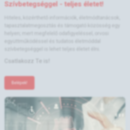
Szívbetegséggel - teljes életet!
Hiteles, közérthető információk, életmódtanácsok,
tapasztalatmegosztás és támogató közösség egy
helyen; mert megfelelő odafigyeléssel, orvosi
együttműködéssel és tudatos életmóddal
szívbetegséggel is lehet teljes életet élni.
Csatlakozz Te is!
Belépek!