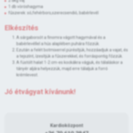
2 dkg vaj
1 db vöröshagyma
fűszerek: só,fehérbors,szerecsendió, babérlevél
Elkészítés
A sárgaborsót a finomra vágott hagymával és a
babérlevéllel a hús alaplében puhára főzzük.
Ezután a felét botmixerrel pürésítjük, hozzáadjuk a vajat, és
a tejszínt, ízesítjük a fűszerekkel, és forráspontig főzzük.
A füstölt halat 1-2 cm-es kockákra vágjuk, és tálaláskor a
tányér aljára helyezzük, majd erre tálaljuk a forró
krémlevest.
Jó étvágyat kívánunk!
Kardioközpont