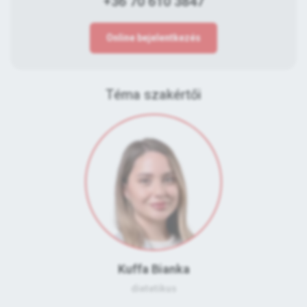
+36 70 610 3847
Online bejelentkezés
Téma szakértői
Kuffa Bianka
dietetikus