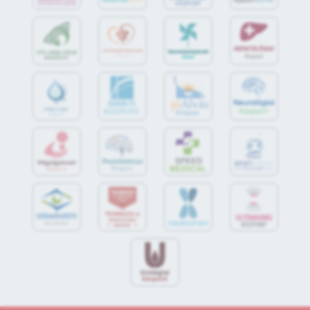
jó
Alvás
IMMUN
KÖZPONT
Központ
S
POR
T
O
R
V
OS
I
KÖ
ZPON
T