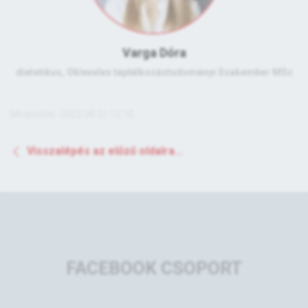
Varga Dóra
dietetikus, Okleveles táplálkozástudományi Szakember MSc
Módosítás: 2022.08.31 12:10
Visszalépés az előző oldalra...
FACEBOOK CSOPORT