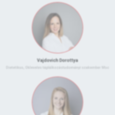
Vajdovich Dorottya
Dietetikus, Okleveles táplálkozástudományi szakember Msc