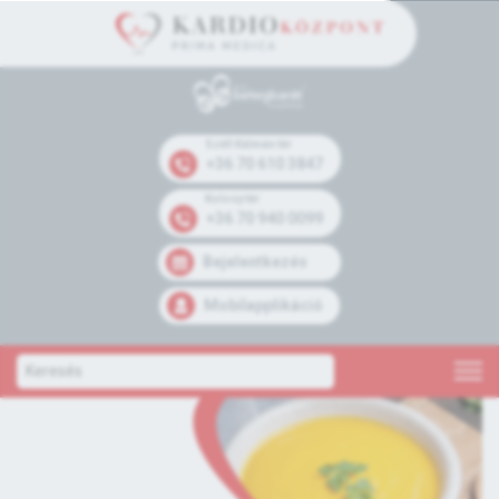
Széll Kálmán tér
+36 70 610 3847
Kolosy tér
+36 70 940 0099
Bejelentkezés
Mobilapplikáció