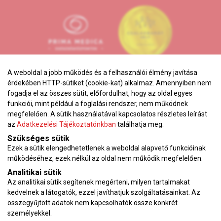
A weboldal a jobb működés és a felhasználói élmény javítása
érdekében HTTP-sütiket (cookie-kat) alkalmaz. Amennyiben nem
fogadja el az összes sütit, előfordulhat, hogy az oldal egyes
funkciói, mint például a foglalási rendszer, nem működnek
megfelelően. A sütik használatával kapcsolatos részletes leírást
Adatkezelési tájékoztató
az
Adatkezelési Tájékoztatónkban
találhatja meg.
Karrier
Szükséges sütik
VEKOP pályázat
Ezek a sütik elengedhetetlenek a weboldal alapvető funkcióinak
Impresszum
működéséhez, ezek nélkül az oldal nem működik megfelelően.
Analitikai sütik
Adatvédelmi tájékoztató
Az analitikai sütik segítenek megérteni, milyen tartalmakat
ÁSZF
kedvelnek a látogatók, ezzel javíthatjuk szolgáltatásainkat. Az
Vérnyomásnapló
összegyűjtött adatok nem kapcsolhatók össze konkrét
személyekkel.