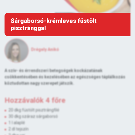
Sárgaborsó-krémleves füstölt
pisztránggal
Drégely Anikó
A szív- és érrendszeri betegségek kockázatának
csökkentésében és kezelésében az egészséges táplálkozás
köztudottan nagy szerepet játszik.
Hozzávalók 4 főre
20 dkg füstölt pisztrángfilé
30 dkg száraz sárgaborsó
1 l alaplé
2 dl tejszín