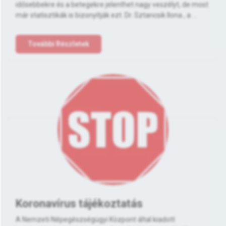
idősebbekre és a betegekre jelenthet nagy veszélyt, de most
már statisztikák is bizonyítják ezt. Dr. Sztancsik Ilona , a ...
További Részletek
Koronavírus tájékoztatás
A Nemzeti Népegészségügyi Központ által kiadott