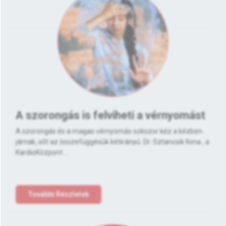
A szorongás is felviheti a vérnyomást
A szorongás és a magas vérnyomás sokszor kéz a kézben
járnak, sőt az összefüggésük kétirányú. Dr. Sztancsik Ilona , a
KardioKözpont ...
További Részletek