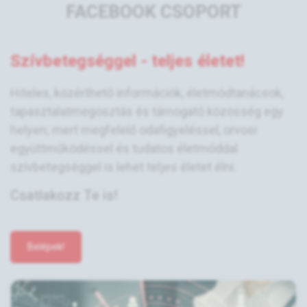
FACEBOOK CSOPORT
Szívbetegséggel - teljes életet!
Hiteles, közérthető információk, életmódtanácsok,
tapasztalatmegosztás és támogató közösség egy
helyen; mert megfelelő odafigyeléssel, orvosi
együttműködéssel és tudatos életmóddal
szívbetegséggel is lehet teljes életet élni.
Csatlakozz Te is!
Belépek!