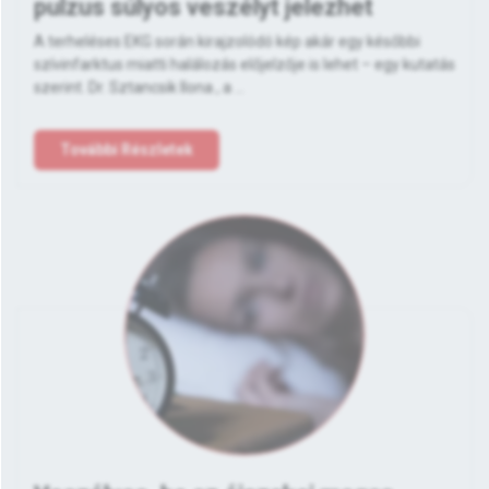
pulzus súlyos veszélyt jelezhet
A terheléses EKG során kirajzolódó kép akár egy későbbi
szívinfarktus miatti halálozás előjelzője is lehet – egy kutatás
szerint. Dr. Sztancsik Ilona , a ...
További Részletek