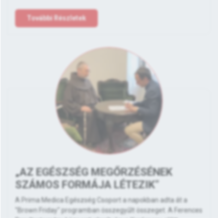
További Részletek
„AZ EGÉSZSÉG MEGŐRZÉSÉNEK
SZÁMOS FORMÁJA LÉTEZIK”
A Prima Medica Egészség Csoport a napokban adta át a
"Brown Friday" programban összegyűlt összeget. A Ferences