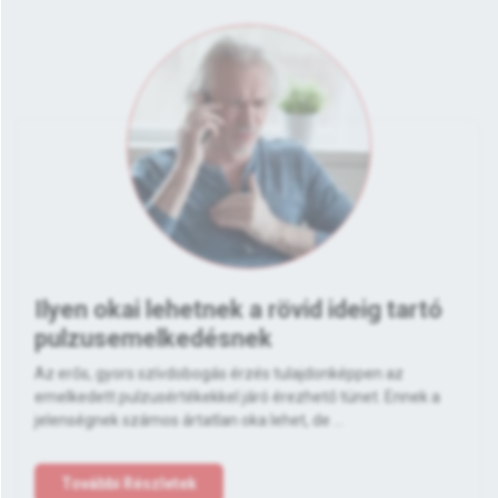
Ilyen okai lehetnek a rövid ideig tartó
pulzusemelkedésnek
Az erős, gyors szívdobogás érzés tulajdonképpen az
emelkedett pulzusértékekkel járó érezhető tünet. Ennek a
jelenségnek számos ártatlan oka lehet, de ...
További Részletek