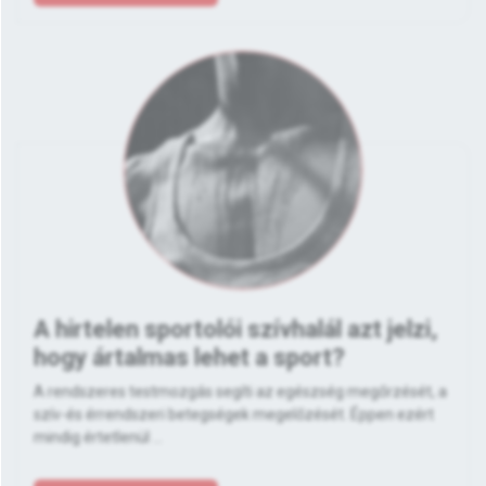
A hirtelen sportolói szívhalál azt jelzi,
hogy ártalmas lehet a sport?
A rendszeres testmozgás segíti az egészség megőrzését, a
szív-és érrendszeri betegségek megelőzését. Éppen ezért
mindig értetlenül ...