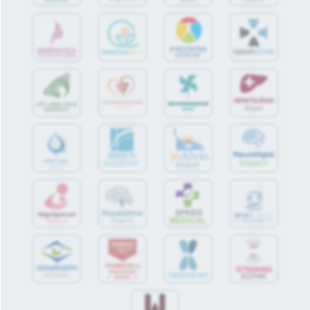
jó
Alvás
IMMUN
KÖZPONT
Központ
S
POR
T
O
R
V
OS
I
KÖ
ZPON
T