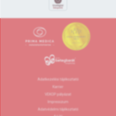
Adatkezelési tájékoztató
Karrier
VEKOP pályázat
Impresszum
Adatvédelmi tájékoztató