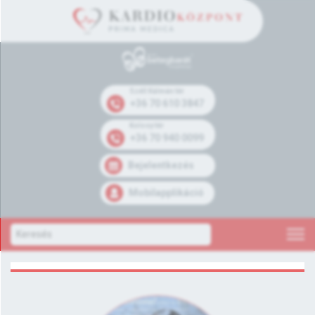
Széll Kálmán tér
+36 70 610 3847
Kolosy tér
+36 70 940 0099
Bejelentkezés
Mobilapplikáció