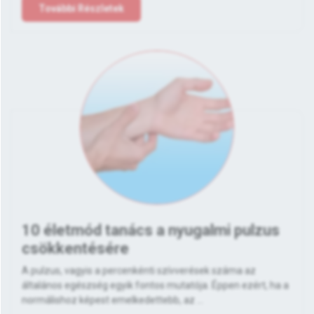
További Részletek
10 életmód tanács a nyugalmi pulzus
csökkentésére
A pulzus, vagyis a percenkénti szívverések száma az
általános egészség egyik fontos mutatója. Éppen ezért, ha a
normálishoz képest emelkedettebb, az ...