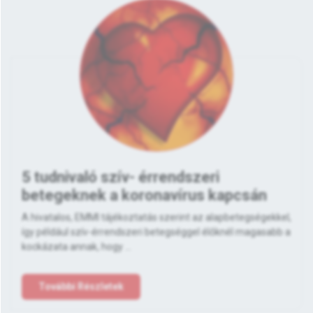
5 tudnivaló szív- érrendszeri
betegeknek a koronavírus kapcsán
A hivatalos, EMMI tájékoztatás szerint az alapbetegségekkel,
így például szív-érrendszeri betegséggel élőknél magasabb a
kockázata annak, hogy ...
További Részletek