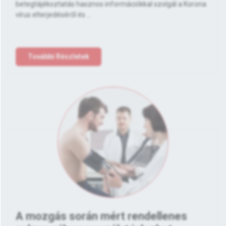
betegtájékoztatás hasznos információkkal szolgál a Korona
vírus elterjedéséről és ...
További Részletek
A mozgás során mért rendellenes