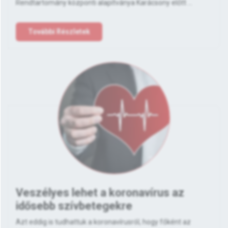
Rendtartomány központi alapítványa Karácsony előtt ...
További Részletek
Veszélyes lehet a koronavírus az
idősebb szívbetegekre
Azt eddig is tudhattuk a koronavírusról, hogy főként az