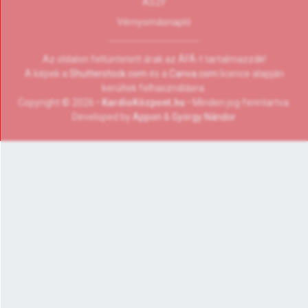
ÁSZF
Vérnyomásnapló
Az oldalon feltüntetett árak az ÁFÁ-t tartalmazzák!
A képek a
Shutterstock.com
és a
Canva.com
licence alapján
kerültek felhasználásra.
Copyright © 2026 •
KardioKözpont.hu
• Minden jog fenntartva.
Developed by
Appon
&
György Nándor