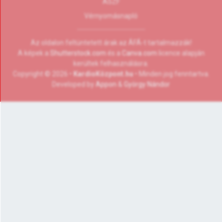
ÁSZF
Vérnyomásnapló
Az oldalon feltüntetett árak az ÁFÁ-t tartalmazzák!
A képek a
Shutterstock.com
és a
Canva.com
licence alapján
kerültek felhasználásra.
Copyright © 2026 •
KardioKözpont.hu
• Minden jog fenntartva.
Developed by
Appon
&
György Nándor