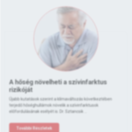
A hőség növelheti a szívinfarktus
rizikóját
Újabb kutatások szerint a klímaváltozás következtében
terjedő hőséghullámok növelik a szívinfarktusok
előfordulásának esélyét is. Dr. Sztancsik ...
További Részletek