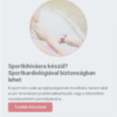
Sportkihívásra készül?
Sportkardiológiával biztonságban
lehet
A sport nem csak az egészségesnek mondható, hanem akár
a szív-érrendszeri problémákkal küzdő, vagy e tekintetben
veszélyeztetett személyeknél is ...
További Részletek