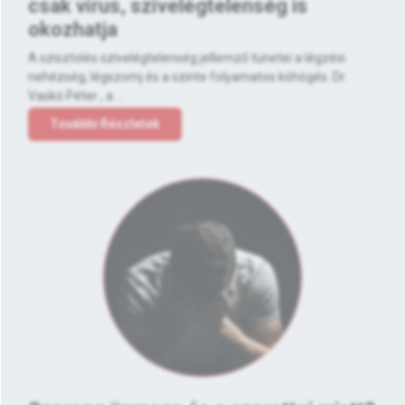
csak vírus, szívelégtelenség is
okozhatja
A szisztolés szívelégtelenség jellemző tünetei a légzési
nehézség, légszomj és a szinte folyamatos köhögés. Dr.
Vaskó Péter , a ...
További Részletek