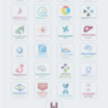
jó
Alvás
IMMUN
KÖZPONT
Központ
S
POR
T
O
R
V
OS
I
KÖ
ZPON
T