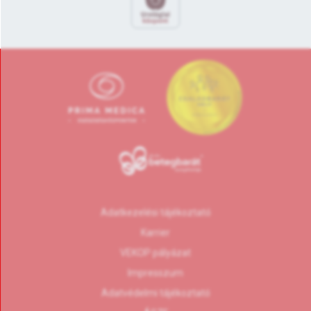
Adatkezelési tájékoztató
Karrier
VEKOP pályázat
Impresszum
Adatvédelmi tájékoztató