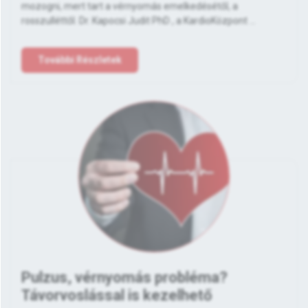
mozogni, mert tart a vérnyomás emelkedésétől, a
rosszulléttől. Dr. Kapocsi Judit PhD , a KardioKözpont ...
További Részletek
Pulzus, vérnyomás probléma?
Távorvoslással is kezelhető