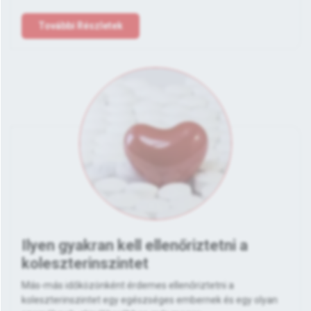
További Részletek
Ilyen gyakran kell ellenőriztetni a
koleszterinszintet
Más-más időközönként érdemes ellenőriztetni a
koleszterinszintet egy egészséges embernek és egy olyan