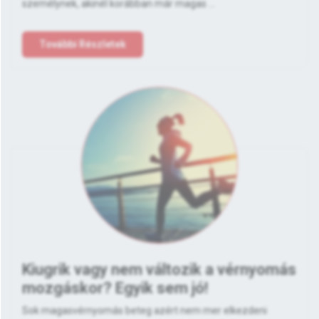
személynek, akinél korábban már magas ...
További Részletek
Kiugrik vagy nem változik a vérnyomás
mozgáskor? Egyik sem jó!
Sok magasvérnyomás beteg azért nem mer elkezdeni