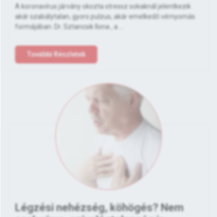
A koronavírus járvány okozta stressz sokaknál jelentkezik
akár szabálytalan, gyors pulzus, akár emelkedő vérnyomás
formájában. Dr. Sztancsik Ilona , a ...
További Részletek
Légzési nehézség, köhögés? Nem