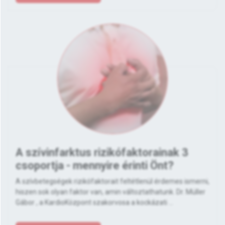
A szívinfarktus rizikófaktorainak 3
csoportja - mennyire érinti Önt?
A szívbetegségek rizikófaktorait feltétlenül érdemes ismerni,
hiszen sok olyan faktor van, amin változtathatunk. Dr. Müller
Gábor , a KardioKözpont szakorvosa a kockázati ...