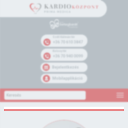
Széll Kálmán tér
+36 70 610 3847
Kolosy tér
+36 70 940 0099
Bejelentkezés
Mobilapplikáció