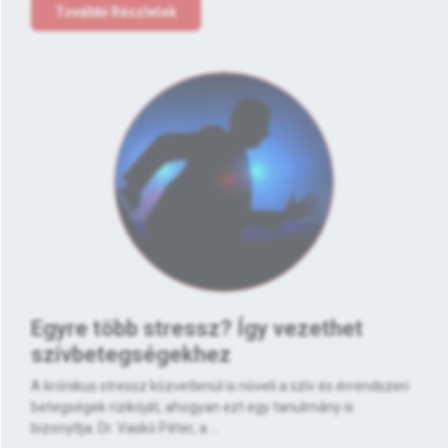
További Részletek
Egyre több stressz? Így vezethet
szívbetegségekhez
A krónikus stressz közvetlenül is növeli a szív és érrendszeri
betegségek rizikóját, ahogyan ezt egy tanulmány is
bizonyítja. Dr. Vaskó Péter, a ...