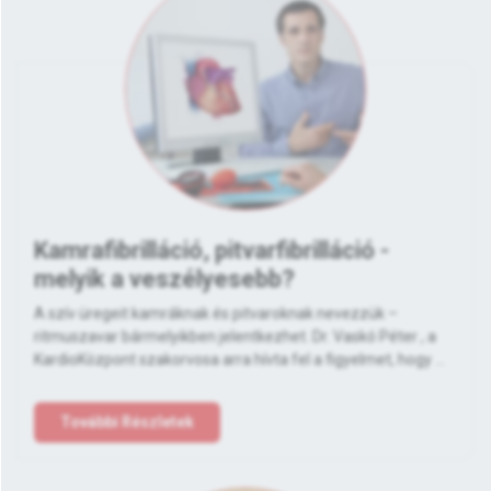
Kamrafibrilláció, pitvarfibrilláció -
melyik a veszélyesebb?
A szív üregeit kamráknak és pitvaroknak nevezzük –
ritmuszavar bármelyikben jelentkezhet. Dr. Vaskó Péter , a
KardioKözpont szakorvosa arra hívta fel a figyelmet, hogy ...
További Részletek