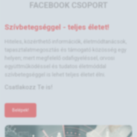
FACEBOOK CSOPORT
Szívbetegséggel - teljes életet!
Hiteles, közérthető információk, életmódtanácsok,
tapasztalatmegosztás és támogató közösség egy
helyen; mert megfelelő odafigyeléssel, orvosi
együttműködéssel és tudatos életmóddal
szívbetegséggel is lehet teljes életet élni.
Csatlakozz Te is!
Belépek!