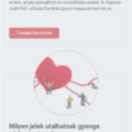
erekre, amely gyengítheti és rombolhatja azokat. Dr. Kapocsi
Judit PhD , a Budai Kardioközpont magasvérnyomás és ...
További Részletek
Milyen jelek utalhatnak gyenge