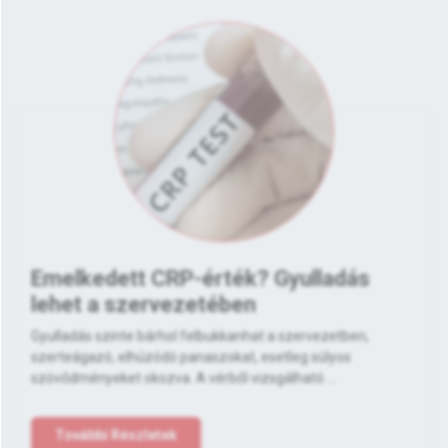
Emelkedett CRP-érték? Gyulladás
lehet a szervezetében
Gyulladás szinte bárhol felbukkanhat a szervezetben,
szerteágazó, elhúzódó panaszokat, esetleg súlyos
szövődményeket okozva. A vérből vizsgálható ...
További Részletek