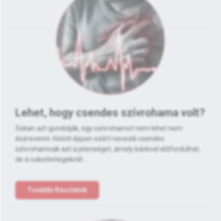
Lehet, hogy csendes szívrohama volt?
Sokan azt gondolják, egy szívrohamot nem lehet nem
észrevenni. Holott éppen ezért nevezik csendes
szívrohamnak azt a jelenséget, amely bárkivel előfordulhat,
de a cukorbetegeknél ...
További Részletek