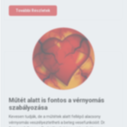
További Részletek
Műtét alatt is fontos a vérnyomás
szabályozása
Kevesen tudják, de a műtétek alatt fellépő alacsony
vérnyomás veszélyeztetheti a beteg vesefunkcióit. Dr.