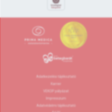
Adatkezelési tájékoztató
Karrier
VEKOP pályázat
Impresszum
Adatvédelmi tájékoztató