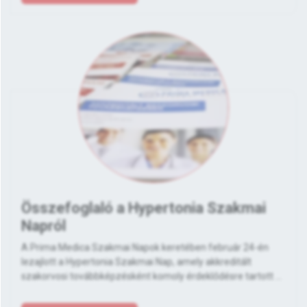
Összefoglaló a Hypertonia Szakmai
Napról
A Prima Medica Szakmai Napok keretében február 24-én
lezajlott a Hypertonia Szakmai Nap, amely akkreditált
szakorvosi továbbképzésként komoly érdeklődésre tartott ...