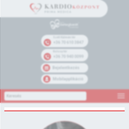
Széll Kálmán tér
+36 70 610 3847
Kolosy tér
+36 70 940 0099
Bejelentkezés
Mobilapplikáció