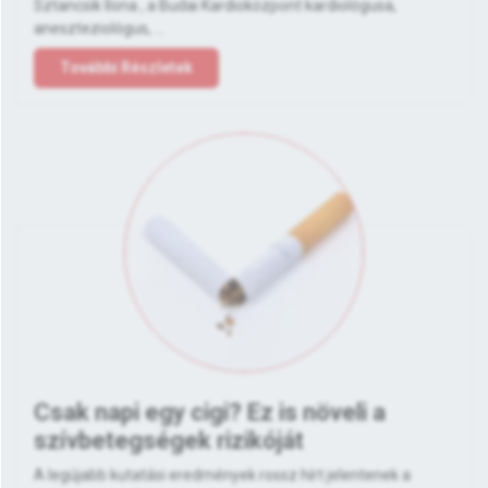
Sztancsik Ilona , a Budai Kardioközpont kardiológusa,
aneszteziológus, ...
További Részletek
Csak napi egy cigi? Ez is növeli a
szívbetegségek rizikóját
A legújabb kutatási eredmények rossz hírt jelentenek a