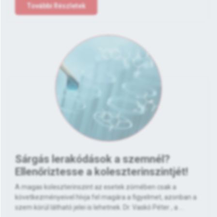
További Részletek
Sárgás lerakódások a szemnél?
Ellenőriztesse a koleszterinszintjét!
A magas koleszterinszint az esetek zömében csak a
következményeivel hívja fel magára a figyelmet, azonban a
szem körül látható jelei is lehetnek. Dr. Vaskó Péter , a ...