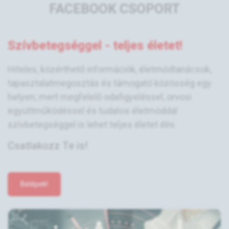
FACEBOOK CSOPORT
Szívbetegséggel - teljes életet!
Hiteles, közérthető információk, életmódtanácsok,
tapasztalatmegosztás és támogató közösség egy
helyen; mert megfelelő odafigyeléssel, orvosi
együttműködéssel és tudatos életmóddal
szívbetegséggel is lehet teljes életet élni.
Csatlakozz Te is!
Belépek!