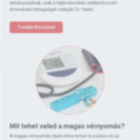
dohányosoknak: csak a teljes leszokás csökkenti a szív-
érrendszeri betegségek rizikóját. Dr. Vaskó ...
További Részletek
Mit tehet veled a magas vérnyomás?
A magas vérnyomás olyan extra terhet ró a szívre és az