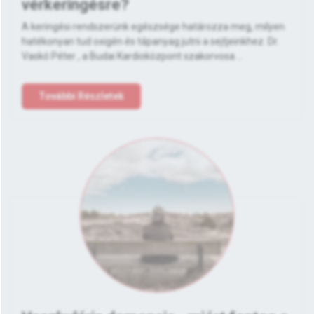
vérkeringésre?
A keringési rendszerünk egészsége határozza meg, milyen
hatékonyan tud oxigén és tápanyag jutni a sejtjeinkhez. Dr.
Vaskó Péter , a Budai Kardioközpont szakorvosa ...
További Részletek