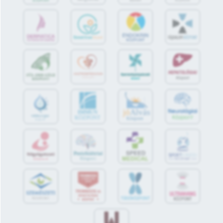
jó
Alvás
IMMUN
KÖZPONT
Központ
S
POR
T
O
R
V
OS
I
KÖ
ZPON
T