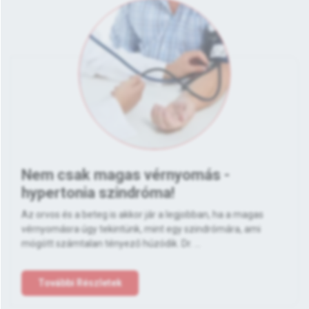
Nem csak magas vérnyomás -
hypertonia szindróma!
Az orvos és a beteg is akkor jár a legjobban, ha a magas
vérnyomásra úgy tekintünk, mint egy szindrómára, ami
mögött számtalan tényező húzódik. Dr. ...
További Részletek