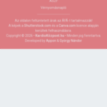
ÁSZF
Vérnyomásnapló
Az oldalon feltüntetett árak az ÁFÁ-t tartalmazzák!
A képek a
Shutterstock.com
és a
Canva.com
licence alapján
kerültek felhasználásra.
Copyright © 2026 •
KardioKözpont.hu
• Minden jog fenntartva.
Developed by
Appon
&
György Nándor