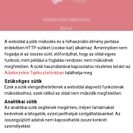
Adatkezelési tájékoztató
Karrier
VEKOP pályázat
A weboldal a jobb működés és a felhasználói élmény javítása
Impresszum
érdekében HTTP-sütiket (cookie-kat) alkalmaz. Amennyiben nem
fogadja el az összes sütit, előfordulhat, hogy az oldal egyes
Adatvédelmi tájékoztató
funkciói, mint például a foglalási rendszer, nem működnek
ÁSZF
megfelelően. A sütik használatával kapcsolatos részletes leírást az
Vérnyomásnapló
Adatkezelési Tájékoztatónkban
találhatja meg.
Szükséges sütik
Ezek a sütik elengedhetetlenek a weboldal alapvető funkcióinak
Az oldalon feltüntetett árak az ÁFÁ-t tartalmazzák!
működéséhez, ezek nélkül az oldal nem működik megfelelően.
A képek a
Shutterstock.com
és a
Canva.com
licence alapján
kerültek felhasználásra.
Analitikai sütik
Copyright © 2026 •
KardioKözpont.hu
• Minden jog fenntartva.
Az analitikai sütik segítenek megérteni, milyen tartalmakat
Developed by
Appon
&
György Nándor
kedvelnek a látogatók, ezzel javíthatjuk szolgáltatásainkat. Az
összegyűjtött adatok nem kapcsolhatók össze konkrét
személyekkel.