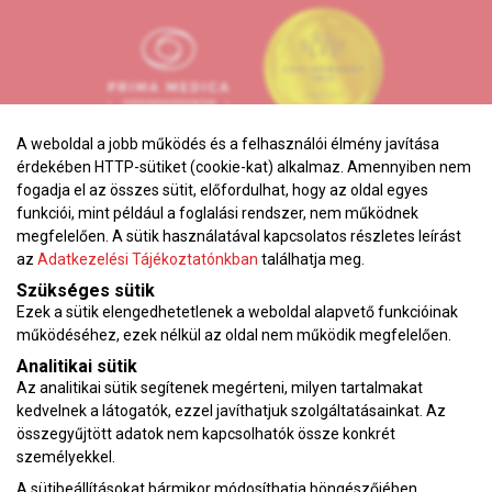
A weboldal a jobb működés és a felhasználói élmény javítása
érdekében HTTP-sütiket (cookie-kat) alkalmaz. Amennyiben nem
fogadja el az összes sütit, előfordulhat, hogy az oldal egyes
funkciói, mint például a foglalási rendszer, nem működnek
megfelelően. A sütik használatával kapcsolatos részletes leírást
Adatkezelési tájékoztató
az
Adatkezelési Tájékoztatónkban
találhatja meg.
Karrier
Szükséges sütik
Ezek a sütik elengedhetetlenek a weboldal alapvető funkcióinak
VEKOP pályázat
működéséhez, ezek nélkül az oldal nem működik megfelelően.
Impresszum
Analitikai sütik
Adatvédelmi tájékoztató
Az analitikai sütik segítenek megérteni, milyen tartalmakat
ÁSZF
kedvelnek a látogatók, ezzel javíthatjuk szolgáltatásainkat. Az
összegyűjtött adatok nem kapcsolhatók össze konkrét
Vérnyomásnapló
személyekkel.
A sütibeállításokat bármikor módosíthatja böngészőjében.