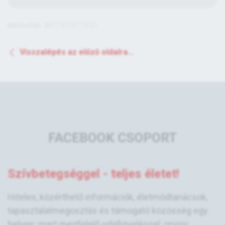
Módosítás: 2017.07.27 13:21
Visszalépés az előző oldalra...
FACEBOOK CSOPORT
Szívbetegséggel - teljes életet!
Hiteles, közérthető információk, életmódtanácsok,
tapasztalatmegosztás és támogató közösség egy
helyen; mert megfelelő odafigyeléssel, orvosi