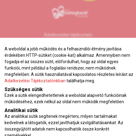
Adatkezelési tájékoztató
Karrier
A weboldal a jobb működés és a felhasználói élmény javítása
VEKOP pályázat
érdekében HTTP-sütiket (cookie-kat) alkalmaz. Amennyiben nem
fogadja el az összes sütit, előfordulhat, hogy az oldal egyes
Impresszum
funkciói, mint például a foglalási rendszer, nem működnek
Adatvédelmi tájékoztató
megfelelően. A sütik használatával kapcsolatos részletes leírást az
ÁSZF
Adatkezelési Tájékoztatónkban
találhatja meg.
Vérnyomásnapló
Szükséges sütik
Ezek a sütik elengedhetetlenek a weboldal alapvető funkcióinak
működéséhez, ezek nélkül az oldal nem működik megfelelően.
Az oldalon feltüntetett árak az ÁFÁ-t tartalmazzák!
Analitikai sütik
A képek a
Shutterstock.com
és a
Canva.com
licence alapján
Az analitikai sütik segítenek megérteni, milyen tartalmakat
kerültek felhasználásra.
kedvelnek a látogatók, ezzel javíthatjuk szolgáltatásainkat. Az
Copyright © 2026 •
KardioKözpont.hu
• Minden jog fenntartva.
összegyűjtött adatok nem kapcsolhatók össze konkrét
Developed by
Appon
&
György Nándor
személyekkel.