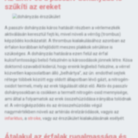
szűkíti az ereket
A passzív dohányzás káros hatását részben a vérlemezkék
aktiválásán keresztül fejti ki, mivel növeli a vérrőg (trombus)
képződés kockázatát. A thrombus kialakulásához azonban az
érfalon korábban kifejlődött meszes plakkok sérülése is
szükséges. A dohányzás hatására ezen felül az érfal
kulcsfontosságú belső felszínén is károsodások jönnek létre. Kósa
doktornő szavaiból kiderül, hogy ereink legbelső felszíne, a vérrel
közvetlen kapcsolatban álló „belhártya”, az ún. endothel sejtek
rétege többek között egy oldott állapotban lévő gázt, a nitrogén-
oxidot termeli, mely az erek tágulását idézi elő. Aktív és passzív
dohányosokban is csökken a termelt nitrogén-oxid mennyisége,
ami által a folyamatok az erek összehúzódása irányába tolódnak
el. A vérrögképződés és az érösszehúzódás végül
nagymértékben növeli az artériás érelzáródások, vagyis az
infarktus
, a
stroke
, vagy az érszűkület kialakulásának esélyét.
Átalakul az érfalak rugalmassága és