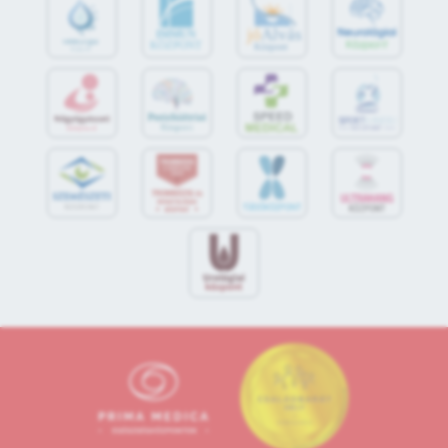
jó
Alvás
IMMUN
KÖZPONT
Központ
S
POR
T
O
R
V
OS
I
KÖ
ZPON
T