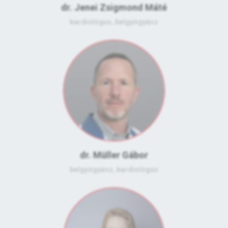
dr. Jenei Zsigmond Máté
kardiológus, belgyógyász
dr. Müller Gábor
belgyógyász, kardiológus