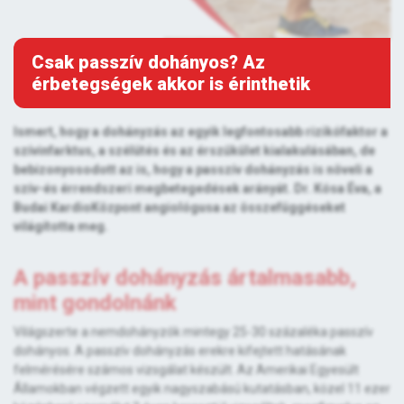
Csak passzív dohányos? Az
érbetegségek akkor is érinthetik
Ismert, hogy a dohányzás az egyik legfontosabb rizikófaktor a
szívinfarktus, a szélütés és az érszűkület kialakulásában, de
bebizonyosodott az is, hogy a passzív dohányzás is növeli a
szív-és érrendszeri megbetegedések arányát. Dr. Kósa Éva, a
Budai KardioKözpont angiológusa az összefüggéseket
világította meg.
A passzív dohányzás ártalmasabb,
mint gondolnánk
Világszerte a nemdohányzók mintegy 25-30 százaléka passzív
dohányos. A passzív dohányzás erekre kifejtett hatásának
felmérésére számos vizsgálat készült. Az Amerikai Egyesült
Államokban végzett egyik nagyszabású kutatásban, közel 11 ezer