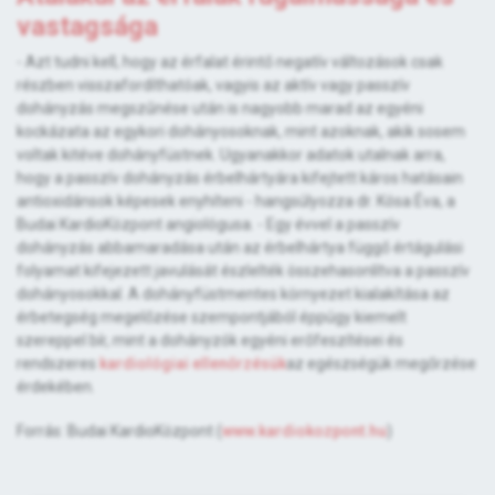
vastagsága
- Azt tudni kell, hogy az érfalat érintő negatív változások csak
részben visszafordíthatóak, vagyis az aktív vagy passzív
dohányzás megszűnése után is nagyobb marad az egyéni
kockázata az egykori dohányosoknak, mint azoknak, akik sosem
voltak kitéve dohányfüstnek. Ugyanakkor adatok utalnak arra,
hogy a passzív dohányzás érbelhártyára kifejtett káros hatásain
antioxidánsok képesek enyhíteni - hangsúlyozza dr. Kósa Éva, a
Budai KardioKözpont angiológusa. - Egy évvel a passzív
dohányzás abbamaradása után az érbelhártya függő értágulási
folyamat kifejezett javulását észlelték összehasonlítva a passzív
dohányosokkal. A dohányfüstmentes környezet kialakítása az
érbetegség megelőzése szempontjából éppúgy kiemelt
szereppel bír, mint a dohányzók egyéni erőfeszítései és
rendszeres
kardiológiai ellenőrzésük
az egészségük megőrzése
érdekében.
Forrás: Budai KardioKözpont (
www.kardiokozpont.hu
)