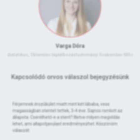
Varga Dóra
dietetikus, Okleveles táplálkozástudományi Szakember MSc
Kapcsolódó orvos válaszol bejegyzésünk
Férjemnek érszűkület miatt mint két lábaba, vese
magassagban stentet tettek, 3-4 éve. Sajnos romlott az
állapota. Cserélhető-e a stent? Illetve milyen megoldás
lehet, ami allapotjavulast eredményezhet. Köszönöm
válaszát.