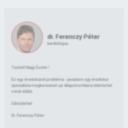
dr. Ferenczy Péter
kardiológus
Tisztelt Nagy Eszter !
Ez egy érsebészeti probléma - javaslom egy érsebész
specialista megkeresését az állapotromlásra tekintettel
minél élőbb.
Üdvözlettel
Dr. Ferenczy Péter