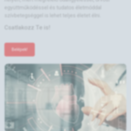
együttműködéssel és tudatos életmóddal
szívbetegséggel is lehet teljes életet élni.
Csatlakozz Te is!
Belépek!