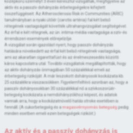
középkorú személyt 3 éven keresztül vizsgáltak, megfigyelve az
aktív és a passzív dohányzás érbetegségekre kifejtett
összefüggéseit. Az Atherosclerosis Risk in Communities (ARIC)
tanulmányban a nyaki ütőér (carotis artéria) fal két belső
rétegének vastagságát követték ultrahangvizsgálat segítségével.
Az érfal e két rétegnek, az ún. intima-média vastagsága a szív-és
érrendszeri események előrejelzője.
A vizsgálat során igazolást nyert, hogy passzív dohányzás
hatására növekedett az érfal két belső rétegének vastagsága,
ami az akaratlan cigarettafüst és az érelmeszesedés közötti
káros kapcsolatra utal. További vizsgálatok megállapították, hogy
az aktív dohányzás önmagában 50 százalékkal emeli az
érbetegség rizikóját. A már leszokott dohányosok kockázata kb.
25 százalékra visszacsökken. Figyelemfelhívó azonban az, hogy a
passzív dohányosokban 30 százalékkal nő a szívkoszorúér-
betegség kockázata a nemdohányzókhoz képest, és adatok
vannak arra, hogy a kockázatnövelő hatás stroke esetében is
fennáll. (A cukorbetegség és a
magasvérnyomás betegség
pedig
minden esetben emeli ezen betegségek rizikóit.)
Az aktív és a passzív dohányzás is