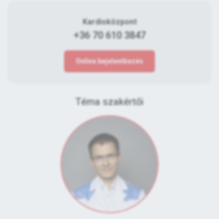
Kardioközpont
+36 70 610 3847
Online bejelentkezés
Téma szakértői