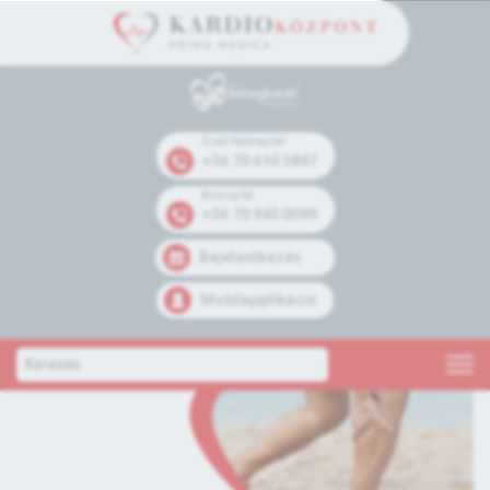
Széll Kálmán tér
+36 70 610 3847
Kolosy tér
+36 70 940 0099
Bejelentkezés
Mobilapplikáció