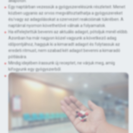
állapoton.
Egy naptárban vezessük a gyógyszerelésünk részleteit. Menet
közben ugyanis az orvos megváltoztathatja a gyógyszereket
és/vagy az adagolásokat a szervezet reakcióinak tükrében. A
naptárral nyomon követhetővé válnak a folyamatok.
Ha elfelejtettük bevenni az aktuális adagot, pótoljuk minél előbb.
Azonban ha már nagyon közel vagyunk a következő adag
időpontjához, hagyjuk ki a kimaradt adagot és folytassuk az
eredeti ritmust, nem szabad két adagot bevenni a kimaradó
pótlására.
Mindig idejében írassunk új receptet, ne várjuk meg, amíg
kifogyunk egy gyógyszerből.