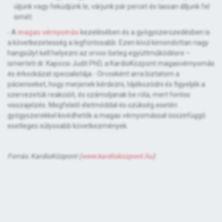
üljünk vagy feküdjünk le, várjunk pár percet és lassan álljunk fel
ismét.
- A
magas vérnyomás
kezelésében és a gyógyszerszedésben is
a következetesség a legfontosabb. Ezen kívül kimondottan nagy
hangsúlyt kell helyezni az orvos-beteg együttműködésre –
ismerteti dr. Kapocsi Judit PhD, a KardioKözpont magasvérnyomás
és érkockázat specialistája.- Orvosként arra biztatom a
pácienseket, hogy merjenek kérdezni, tájékozódni és figyeljék a
szervezetük reakcióit, és számoljanak be róla, mert fontos
visszajelzés. Megfelelő életmóddal és szükség esetén
gyógyszerekkel kivédhetők a magas vérnyomással összefüggő
esetleges súlyosabb következmények.
Forrás: KardioKözpont (
www.kardiokozpont.hu
)