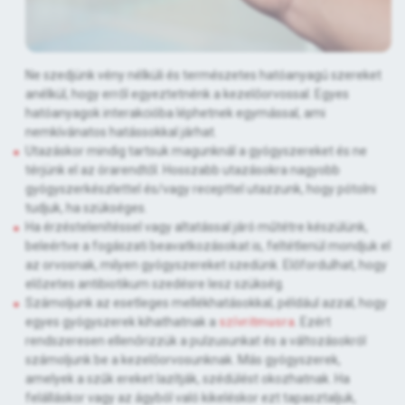
Ne szedjünk vény nélküli és természetes hatóanyagú szereket
anélkül, hogy erről egyeztetnénk a kezelőorvossal. Egyes
hatóanyagok interakcióba léphetnek egymással, ami
nemkívánatos hatássokkal járhat.
Utazáskor mindig tartsuk magunknál a gyógyszereket és ne
térjünk el az órarendtől. Hosszabb utazásokra nagyobb
gyógyszerkészlettel és/vagy recepttel utazzunk, hogy pótolni
tudjuk, ha szükséges.
Ha érzéstelenítéssel vagy altatással járó műtétre készülünk,
beleértve a fogászati beavatkozásokat is, feltétlenül mondjuk el
az orvosnak, milyen gyógyszereket szedünk. Előfordulhat, hogy
előzetes antibiotikum szedésre lesz szükség.
Számoljunk az esetleges mellékhatásokkal, például azzal, hogy
egyes gyógyszerek kihathatnak a
szívritmusra
. Ezért
rendszeresen ellenőrizzük a pulzusunkat és a változásokról
számoljunk be a kezelőorvosunknak. Más gyógyszerek,
amelyek a szűk ereket lazítják, szédülést okozhatnak. Ha
felálláskor vagy az ágyból való kikeléskor ezt tapasztaljuk,