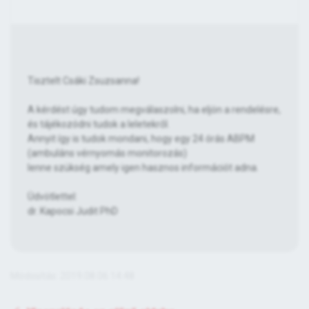
Tisztelt Csáki Zsuzsanna!
A kérdést úgy tudom megválaszolni, ha eljön a rendelésre,
és tájékozódni tudok a leletekről.
Annyit így is tudok mondani, hogy egy 24 órás ABPM
(ambuláns vérnyomás monitorozás)
lenne szükség amely igen hasznos információt adna.
Üdvötlettel:
dr. Kapocsi Judit PhD
Módosítás: 2019.08.06 14:48