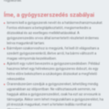
fogyasztás.
Íme, a gyógyszerszedés szabályai
Ismerni kell a gyógyszerek nevét és a hatásmechanizmusukat.
Fontos elolvasni a betegtájékoztatót, megismerkedni a
dózisokkal és az esetleges mellékhatásokkal. A
gyógyszerszedés orvos által ismertetett részleteit érdemes
leírva magunknál tartani.
Bármilyen szakorvoshoz is megyünk, fel kell őt világosítani a
szedett gyógyszereinkről, illetve arról, ha bármi változott a
magas vérnyomás kezelésében.
Ajánlott egy rutint bevezetni a gyógyszerszedésben. Például
hasznos lehet egy hétrekeszes gyógyszeres dobozt, és egy
hétre előre bekészíteni a szükséges dózisokat a megfelelő
rekeszekbe.
Órarendszerűen szedjük a gyógyszereket, lehetőleg mindig
ugyanabban az időpontban. Ne változtassunk semmin, ne
hagyjuk abba a gyógyszerszedést, csak ha ezt az orvosunk is
támogatja. Akkor sem lehet megszakítani a gyógyszerelést, ha
jól érezzük magunkat, mert a hirtelen leállás ronthat az