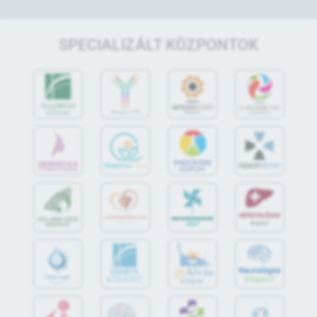
SPECIALIZÁLT KÖZPONTOK
jó
Alvás
IMMUN
KÖZPONT
Központ