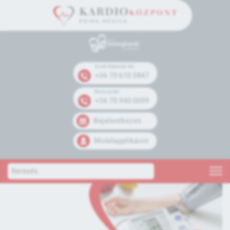
Széll Kálmán tér
+36 70 610 3847
Kolosy tér
+36 70 940 0099
Bejelentkezés
Mobilapplikáció