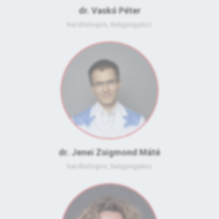
dr. Vaskó Péter
kardiológus, belgyógyász
dr. Jenei Zsigmond Máté
kardiológus, belgyógyász