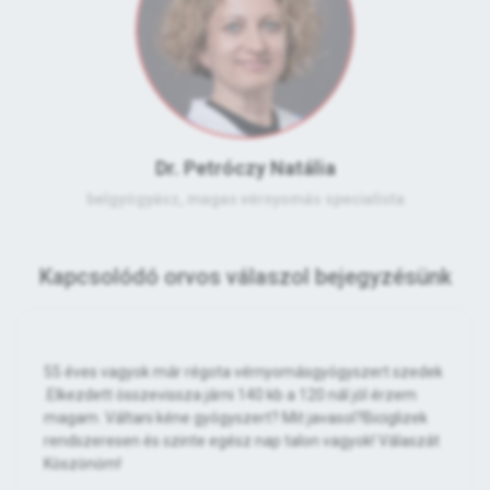
Dr. Petróczy Natália
belgyógyász, magas vérnyomás specialista
Kapcsolódó orvos válaszol bejegyzésünk
55 éves vagyok már régota vérnyomásgyógyszert szedek
.Elkezdett összevissza járni 140 kb a 120 nál jól érzem
magam .Váltani kéne gyógyszert? Mit javasol?Biciglizek
rendszeresen és szinte egész nap talon vagyok! Válaszát
Köszönöm!