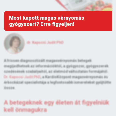
Most kapott magas vérnyomás
gyógyszert? Erre figyeljen!
dr. Kapocsi Judit PhD
A frissen diagnosztizált magasvérnyomás betegek
megijedhetnek az információktól, a gyógyszer, gyógyszerek
szedésének szabályaitól, az életmód változtatás formájától.
Dr. Kapocsi Judit PhD
, a KardioKözpont magasvérnyomás és
érkockázat specialistája a legfontosabb ismereteket gyűjtötte
össze.
A betegeknek egy életen át figyelniük
kell önmagukra