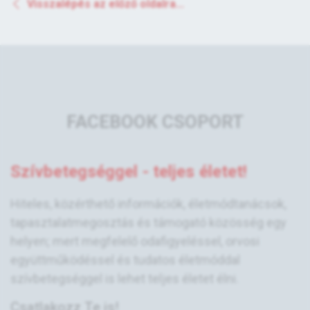
Visszalépés az előző oldalra...
FACEBOOK CSOPORT
Szívbetegséggel - teljes életet!
Hiteles, közérthető információk, életmódtanácsok,
tapasztalatmegosztás és támogató közösség egy
helyen; mert megfelelő odafigyeléssel, orvosi
együttműködéssel és tudatos életmóddal
szívbetegséggel is lehet teljes életet élni.
Csatlakozz Te is!