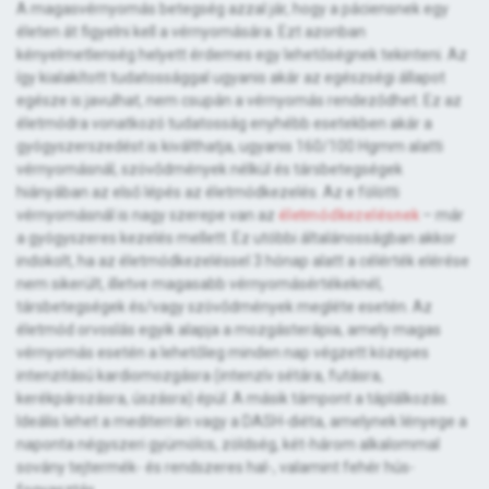
A magasvérnyomás betegség azzal jár, hogy a páciensnek egy
életen át figyelni kell a vérnyomására. Ezt azonban
kényelmetlenség helyett érdemes egy lehetőségnek tekinteni. Az
így kialakított tudatossággal ugyanis akár az egészségi állapot
egésze is javulhat, nem csupán a vérnyomás rendeződhet. Ez az
életmódra vonatkozó tudatosság enyhébb esetekben akár a
gyógyszerszedést is kiválthatja, ugyanis 160/100 Hgmm alatti
vérnyomásnál, szövődmények nélkül és társbetegségek
hiányában az első lépés az életmódkezelés. Az e fölötti
vérnyomásnál is nagy szerepe van az
életmódkezelésnek
– már
a gyógyszeres kezelés mellett. Ez utóbbi általánosságban akkor
indokolt, ha az életmódkezeléssel 3 hónap alatt a célérték elérése
nem sikerült, illetve magasabb vérnyomásértékeknél,
társbetegségek és/vagy szövődmények megléte esetén. Az
életmód orvoslás egyik alapja a mozgásterápia, amely magas
vérnyomás esetén a lehetőleg minden nap végzett közepes
intenzitású kardiomozgásra (intenzív sétára, futásra,
kerékpározásra, úszásra) épül. A másik támpont a táplálkozás.
Ideális lehet a mediterrán vagy a DASH-diéta, amelynek lényege a
naponta négyszeri gyümölcs, zöldség, két-három alkalommal
sovány tejtermék- és rendszeres hal-, valamint fehér hús-