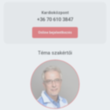
Kardioközpont
+36 70 610 3847
Online bejelentkezés
Téma szakértői