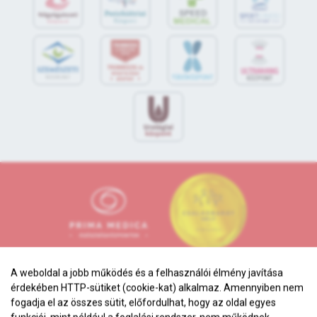
S
POR
T
O
R
V
OS
I
KÖ
ZPON
T
A weboldal a jobb működés és a felhasználói élmény javítása
érdekében HTTP-sütiket (cookie-kat) alkalmaz. Amennyiben nem
fogadja el az összes sütit, előfordulhat, hogy az oldal egyes