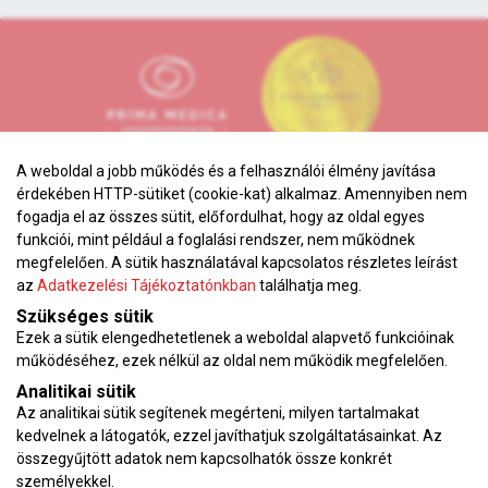
A weboldal a jobb működés és a felhasználói élmény javítása
érdekében HTTP-sütiket (cookie-kat) alkalmaz. Amennyiben nem
fogadja el az összes sütit, előfordulhat, hogy az oldal egyes
funkciói, mint például a foglalási rendszer, nem működnek
megfelelően. A sütik használatával kapcsolatos részletes leírást
Adatkezelési tájékoztató
az
Adatkezelési Tájékoztatónkban
találhatja meg.
Karrier
Szükséges sütik
Ezek a sütik elengedhetetlenek a weboldal alapvető funkcióinak
VEKOP pályázat
működéséhez, ezek nélkül az oldal nem működik megfelelően.
Impresszum
Analitikai sütik
Adatvédelmi tájékoztató
Az analitikai sütik segítenek megérteni, milyen tartalmakat
ÁSZF
kedvelnek a látogatók, ezzel javíthatjuk szolgáltatásainkat. Az
összegyűjtött adatok nem kapcsolhatók össze konkrét
Vérnyomásnapló
személyekkel.