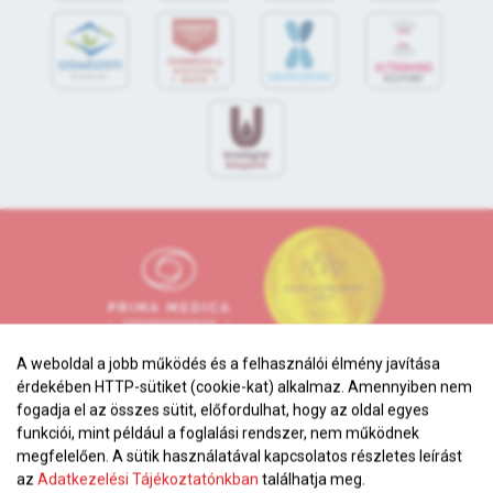
A weboldal a jobb működés és a felhasználói élmény javítása
érdekében HTTP-sütiket (cookie-kat) alkalmaz. Amennyiben nem
fogadja el az összes sütit, előfordulhat, hogy az oldal egyes
funkciói, mint például a foglalási rendszer, nem működnek
megfelelően. A sütik használatával kapcsolatos részletes leírást
Adatkezelési tájékoztató
az
Adatkezelési Tájékoztatónkban
találhatja meg.