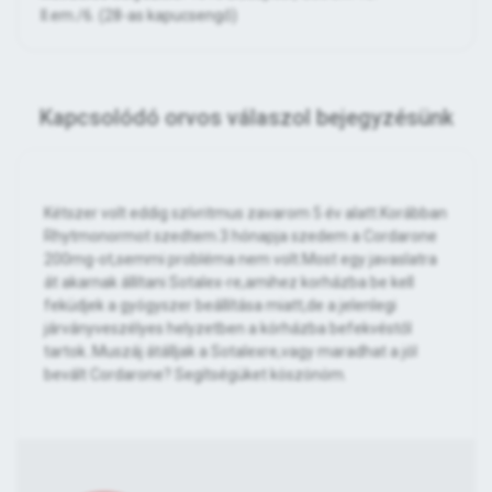
II.em./6. (28-as kapucsengő)
Kapcsolódó orvos válaszol bejegyzésünk
Kétszer volt eddig szívritmus zavarom 5 év alatt.Korábban
Rhytmonormot szedtem.3 hónapja szedem a Cordarone
200mg-ot,semmi probléma nem volt.Most egy javaslatra
át akarnak állítani Sotalex-re,amihez korházba be kell
feküdjek a gyógyszer beállítása miatt,de a jelenlegi
járványveszélyes helyzetben a kórházba befekvéstől
tartok..Muszáj átálljak a Sotalexre,vagy maradhat a jól
bevált Cordarone? Segítségüket köszönöm.