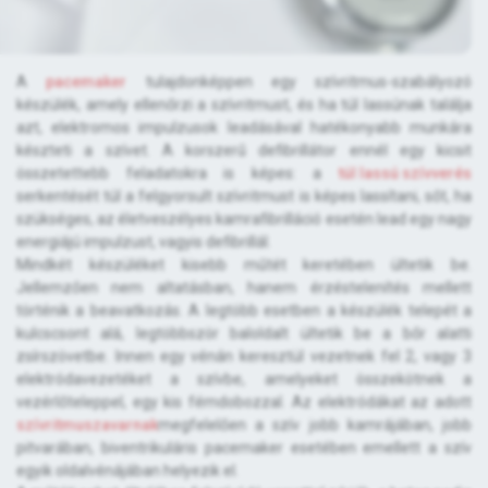
A
pacemaker
tulajdonképpen egy szívritmus-szabályozó
készülék, amely ellenőrzi a szívritmust, és ha túl lassúnak találja
azt, elektromos impulzusok leadásával hatékonyabb munkára
készteti a szívet. A korszerű defibrillátor ennél egy kicsit
összetettebb feladatokra is képes: a
túl lassú szívverés
serkentését túl a felgyorsult szívritmust is képes lassítani, sőt, ha
szükséges, az életveszélyes kamrafibrilláció esetén lead egy nagy
energiájú impulzust, vagyis defibrillál.
Mindkét készüléket kisebb műtét keretében ültetik be.
Jellemzően nem altatásban, hanem érzéstelenítés mellett
történik a beavatkozás. A legtöbb esetben a készülék telepét a
kulcscsont alá, legtöbbször baloldalt ültetik be a bőr alatti
zsírszövetbe. Innen egy vénán keresztül vezetnek fel 2, vagy 3
elektródavezetéket a szívbe, amelyeket összekötnek a
vezérlőteleppel, egy kis fémdobozzal. Az elektródákat az adott
szívritmuszavarnak
megfelelően a szív jobb kamrájában, jobb
pitvarában, biventrikuláris pacemaker esetében emellett a szív
egyik oldalvénájában helyezik el.