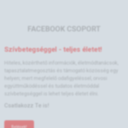
FACEBOOK CSOPORT
Szívbetegséggel - teljes életet!
Hiteles, közérthető információk, életmódtanácsok,
tapasztalatmegosztás és támogató közösség egy
helyen; mert megfelelő odafigyeléssel, orvosi
együttműködéssel és tudatos életmóddal
szívbetegséggel is lehet teljes életet élni.
Csatlakozz Te is!
Belépek!