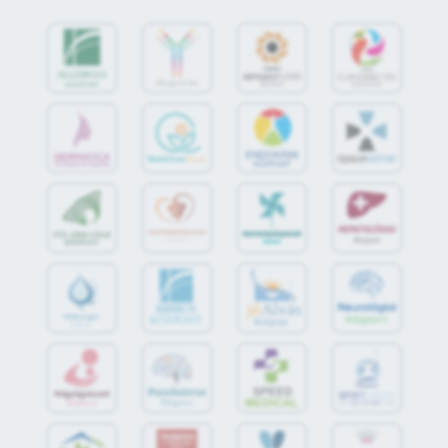
jó
Alvás
IMMUN
KÖZPONT
Központ
S
POR
T
O
R
V
OS
I
KÖ
ZPON
T