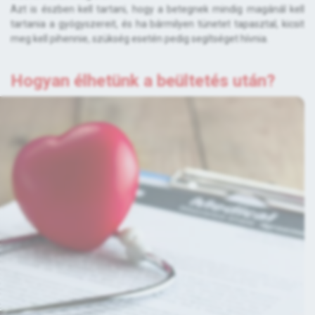
Azt is észben kell tartani, hogy a betegnek mindig magánál kell
tartania a gyógyszereit, és ha bármilyen tünetet tapasztal, kicsit
meg kell pihennie, szükség esetén pedig segítséget hívnia.
Hogyan élhetünk a beültetés után?