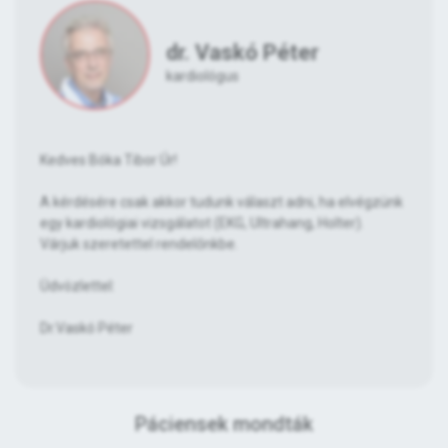
dr. Vaskó Péter
kardiológus
Kedves Bóka Tibor Úr!
A kérdésére csak akkor tudunk választ adni, ha elvégzünk
egy kardiológiai vizsgálatot (EKG, Ultrahang, Holter).
Várjuk szeretettel rendelőnkbe.
Üdvözlettel:
Dr.Vaskó Péter
Páciensek mondták