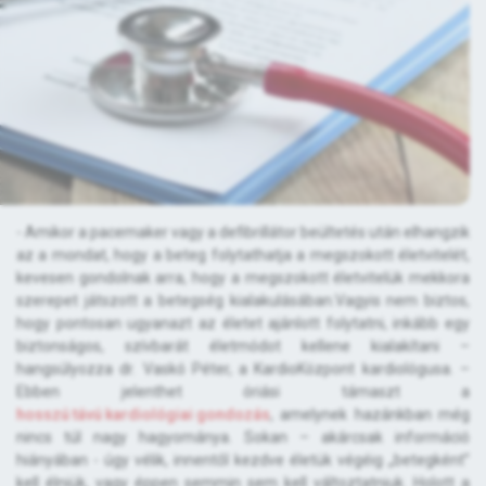
- Amikor a pacemaker vagy a defibrillátor beültetés után elhangzik
az a mondat, hogy a beteg folytathatja a megszokott életvitelét,
kevesen gondolnak arra, hogy a megszokott életvitelük mekkora
szerepet játszott a betegség kialakulásában.Vagyis nem biztos,
hogy pontosan ugyanazt az életet ajánlott folytatni, inkább egy
biztonságos, szívbarát életmódot kellene kialakítani –
hangsúlyozza dr. Vaskó Péter, a KardioKözpont kardiológusa. –
Ebben jelenthet óriási támaszt a
hosszú távú kardiológiai gondozás
, amelynek hazánkban még
nincs túl nagy hagyománya. Sokan – akárcsak információ
hiányában - úgy vélik, innentől kezdve életük végéig „betegként”
kell élniük, vagy éppen semmin sem kell változtatniuk. Holott a