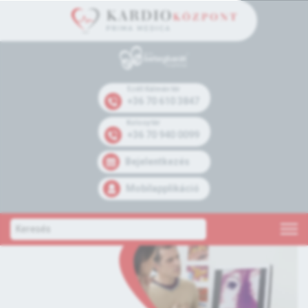
Széll Kálmán tér
+36 70 610 3847
Kolosy tér
+36 70 940 0099
Bejelentkezés
Mobilapplikáció