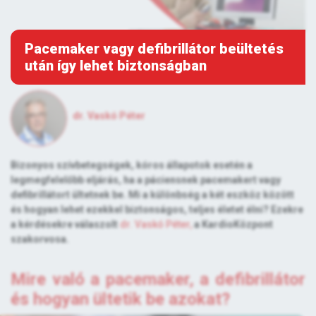
Pacemaker vagy defibrillátor beültetés
után így lehet biztonságban
dr. Vaskó Péter
Bizonyos szívbetegségek, kóros állapotok esetén a
legmegfelelőbb eljárás, ha a páciensnek pacemakert vagy
defibrillátort ültetnek be. Mi a különbség a két eszköz között
és hogyan lehet ezekkel biztonságos, teljes életet élni? Ezekre
a kérdésekre válaszolt
dr. Vaskó Péter,
a KardioKözpont
szakorvosa.
Mire való a pacemaker, a defibrillátor
és hogyan ültetik be azokat?