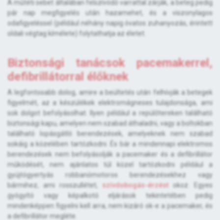
A műtéti sebet általában felszívódó varrattal zárják, a beteg pedig
pár nap megfigyelés után hazamehet, és a viszonylagos
odafigyeléssel (például néhány napig óvatos zuhanyozás, érintett
oldali végtag kímélete) folytathatja az életet.
Biztonsági tanácsok pacemakerrel,
defibrillátorral élőknek
A legfontosabb dolog, amire a beültetés után felhívják a betegek
figyelmét, az a készülékek elektromágneses tulajdonsága, ami
sok dolgot befolyásolhat. Ilyen például a repülőtereken található
biztonsági kapu, amelyen nem szabad áthaladni, vagy a boltokban
található lopásgátló berendezések, amelyeknek nem szabad
sokáig a közelében tartózkodni. És bár a mindennapi elektromos
berendezések nem befolyásolják a pacemaker és a defibrillátor
működését, nem ajánlatos túl közel tartózkodni például a
gyújtógyertyás robbanómotoros berendezésekhez vagy
bármihez, ami rosszullétet,
szívdobogás-érzést
okoz. Egyes
gyógyító vagy képalkotó eljárások tekintetében pedig
mindenképpen figyelni kell arra, nem kizáró ok-e a pacemaker, és
a defibrillátor megléte.