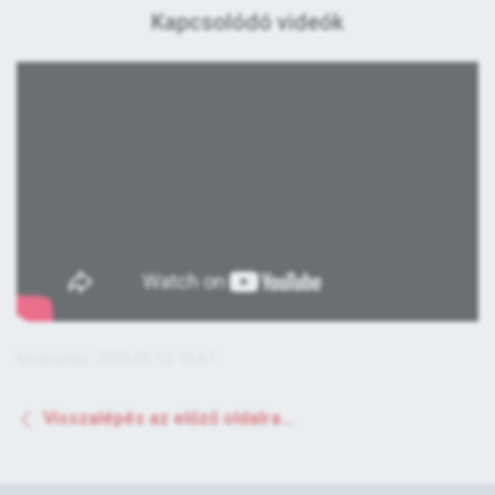
Kapcsolódó videók
Módosítás: 2025.05.13 10:47
Visszalépés az előző oldalra...