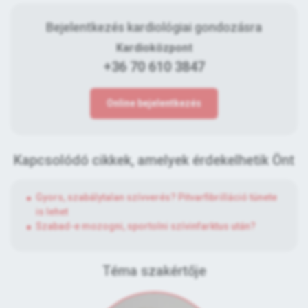
Bejelentkezés kardiológiai gondozásra
Kardioközpont
+36 70 610 3847
Online bejelentkezés
Kapcsolódó cikkek, amelyek érdekelhetik Önt
Gyors, szabálytalan szívverés? Pitvarfibrilláció tünete
is lehet
Szabad-e mozogni, sportolni szívinfarktus után?
Téma szakértője