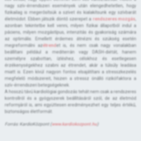
nagy szív-érrendszeri események után elengedhetetlen, hogy
fizikailag is megerősítsük a szívet és kialakítsunk egy szívbarát
életmódot. Ebben játszik döntő szerepet a
rendszeres mozgás
,
azonban tekintetbe kell venni, milyen fizikai állapotból indul a
páciens, milyen mozgástípus, intenzitás és gyakoriság számára
az optimális. Emellett érdemes átnézni és szükség esetén
megreformálni az
étrend
et is, és nem csak nagy vonalakban
beállítani például a mediterrán vagy DASH-diétát, hanem
személyre szabottan, ízléshez, célokhoz és esetlegesen
érzékenységekhez szabni az étrendet, akár a túlsúly leadása
miatt is. Ezen kívül nagyon fontos elsajátítani a stresszkezelés
megfelelő módszereit, hiszen a stressz önálló rizikófaktora a
szív-érrendszeri betegségeknek.
A hosszú távú kardiológiai gondozás tehát nem csak a rendszeres
kontrollról és a gyógyszerek beállításáról szól, de az életmód
reformjáról is, ami együttesen eredményezhet egy teljes értékű,
biztonságos életformát.
Forrás: KardioKözpont (
www.kardiokozpont.hu
)