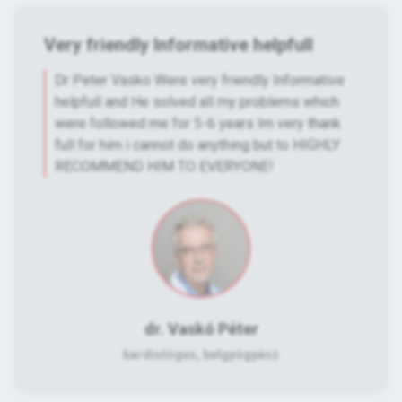
Very friendly Informative helpfull
Dr Peter Vasko Were very friendly Informative
helpfull and He solved all my problems which
were followed me for 5-6 years Im very thank
full for him i cannot do anything but to HIGHLY
RECOMMEND HIM TO EVERYONE!
dr. Vaskó Péter
kardiológus, belgyógyász