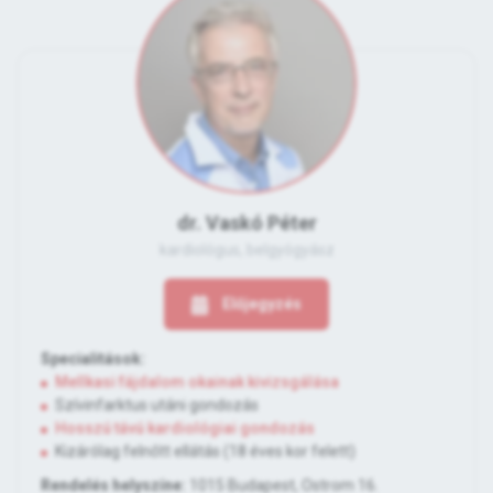
dr. Vaskó Péter
kardiológus, belgyógyász
Előjegyzés
Specialitások:
Mellkasi fájdalom okainak kivizsgálása
Szívinfarktus utáni gondozás
Hosszú távú kardiológiai gondozás
Kizárólag felnőtt ellátás (18 éves kor felett)
Rendelés helyszíne:
1015 Budapest, Ostrom 16.