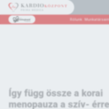
Rólunk
Munkatársain
Így függ össze a korai
menopauza a szív- érr