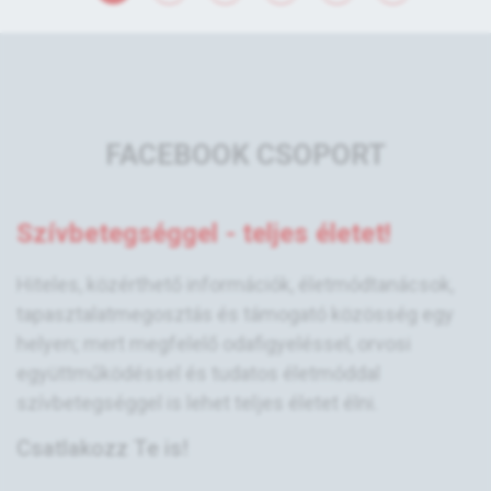
FACEBOOK CSOPORT
Szívbetegséggel - teljes életet!
Hiteles, közérthető információk, életmódtanácsok,
tapasztalatmegosztás és támogató közösség egy
helyen; mert megfelelő odafigyeléssel, orvosi
együttműködéssel és tudatos életmóddal
szívbetegséggel is lehet teljes életet élni.
Csatlakozz Te is!