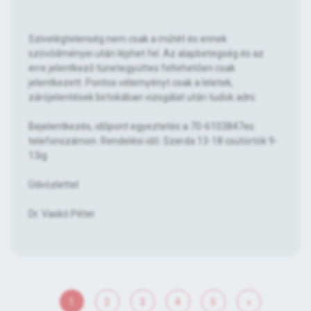
Szívelégtelenség nem csak a műtét és ennek
szövődményei után léphet fel. Az alapbetegség és az
erre jelentkező tünetegyüttes feltehetően csak
jelentkezett. Pontos vélemyényt csak a leletek,
zárójelentések birtokában vizsgálat után tudok adni.
Bejelentkezés, időpont egyeztetés a 70-6103847es
telefonszámon. Rendelési idő: Szerda 13-18 csütörtök 9-
13ig
Üdvözlettel
Dr. Vaskó Péter
1
2
3
4
5
»