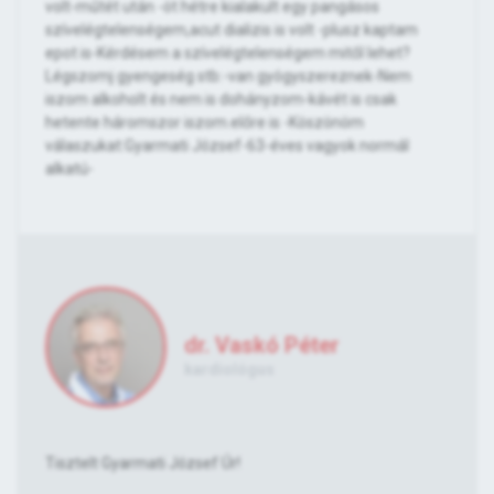
volt-műtét után -öt hétre kialakult egy pangásos
szívelégtelenségem,acut dializis is volt -plusz kaptam
epot is-Kérdésem a szívelégtelenségem mitől lehet?
Légszomj gyengeség stb:-van gyógyszereznek-Nem
iszom alkoholt és nem is dohányzom-kávét is csak
hetente háromszor iszom.előre is -Köszönöm
válaszukat:Gyarmati József-63-éves vagyok normál
alkatú-
dr. Vaskó Péter
kardiológus
Tisztelt Gyarmati József Úr!