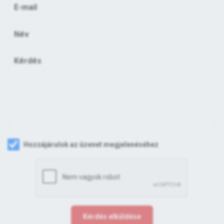
Hozzájárulok az üzenet megjelenéséhez
Kérdés elküldése