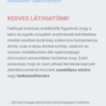
Adatkezelési Tájékoztatónkat
!
KEDVES LÁTOGATÓNK!
Felhívjuk a kedves érdeklődők figyelmét, hogy a
labor és egyéb vizsgálati eredmények kiértékelése
minden esetben kizárólag szakorvosi kompetencia,
amely csak a teljes klinikai kórkép, valamint az
összes rendelkezésre álló egészségügyi
információ ismeretében történhet meg. Ezért
javasoljuk, hogy az ilyen jellegű kérdések kapcsán
jelentkezzenek be hozzánk
személyes vizitre
vagy
távkonzultációra
.
--[6]-hat hónapja életmentő nyitott baypass műtétem