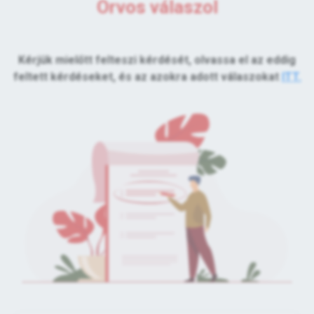
Orvos válaszol
Kérjük mielőtt felteszi kérdését, olvassa el az eddig
feltett kérdéseket, és az azokra adott válaszokat
ITT.