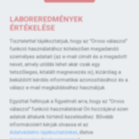
LABOREREDMÉNYEK
ÉRTÉKELÉSE
Tisztelettel tájékoztatjuk, hogy az "Orvos válaszol"
funkció használatához kötelezően megadandó
személyes adatait (az e-mail címét és a megadott
nevet, amely utóbbi lehet akár csak egy
tetszőleges, kitalált megnevezés is), kizárólag a
beküldött kérdés informatikai azonosításához és a
válasz e-mail megküldéséhez használjuk.
Egyúttal felhívjuk a figyelmét arra, hogy az "Orvos
válaszol" funkció használatával Ön hozzájárul ezen
adatok általunk történő kezeléséhez. Bővebb
információért kérjük olvassa el az
Adatvédelmi tájékoztatónkat
, illetve