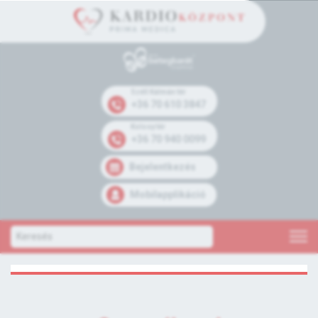
Széll Kálmán tér
+36 70 610 3847
Kolosy tér
+36 70 940 0099
Bejelentkezés
Mobilapplikáció