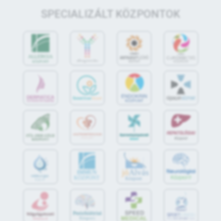
SPECIALIZÁLT KÖZPONTOK
jó
Alvás
IMMUN
KÖZPONT
Központ
S
POR
T
O
R
V
OS
I
KÖ
ZPON
T