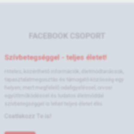
FACEBOOK CSOPORT
Szívbetegséggel - teljes életet!
Hiteles, közérthető információk, életmódtanácsok,
tapasztalatmegosztás és támogató közösség egy
helyen; mert megfelelő odafigyeléssel, orvosi
együttműködéssel és tudatos életmóddal
szívbetegséggel is lehet teljes életet élni.
Csatlakozz Te is!