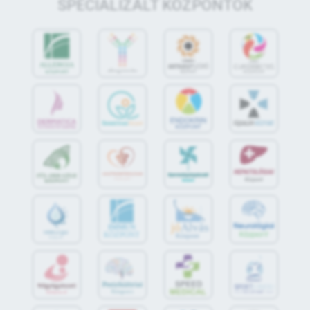
SPECIALIZÁLT KÖZPONTOK
jó
Alvás
IMMUN
KÖZPONT
Központ
S
POR
T
O
R
V
OS
I
KÖ
ZPON
T