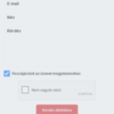
Hozzájárulok az üzenet megjelenéséhez
Kérdés elküldése