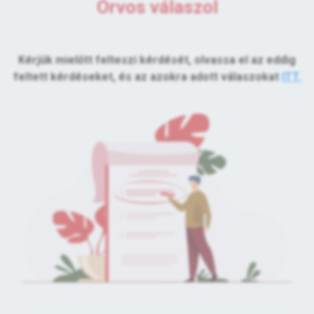
Orvos válaszol
Kérjük mielőtt felteszi kérdését, olvassa el az eddig
feltett kérdéseket, és az azokra adott válaszokat
ITT.