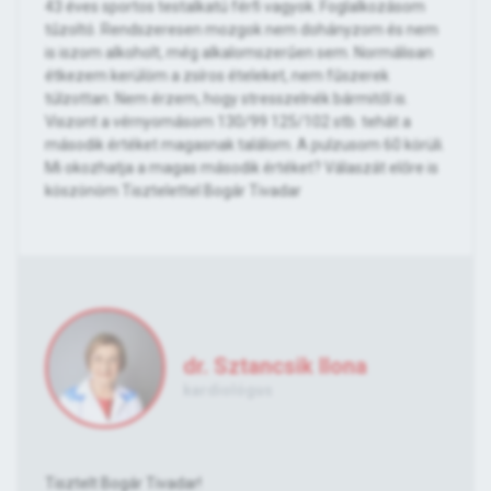
43 éves sportos testalkatú férfi vagyok. Foglalkozásom
tűzoltó. Rendszeresen mozgok nem dohányzom és nem
is iszom alkoholt, még alkalomszerűen sem. Normálisan
étkezem kerülöm a zsíros ételeket, nem fűszerek
túlzottan. Nem érzem, hogy stresszelnék bármitől is.
Viszont a vérnyomásom 130/99 125/102 stb. tehát a
második értéket magasnak találom. A pulzusom 60 körüli.
Mi okozhatja a magas második értéket? Válaszát előre is
köszönöm Tisztelettel Bogár Tivadar
dr. Sztancsik Ilona
kardiológus
Tisztelt Bogár Tivadar!