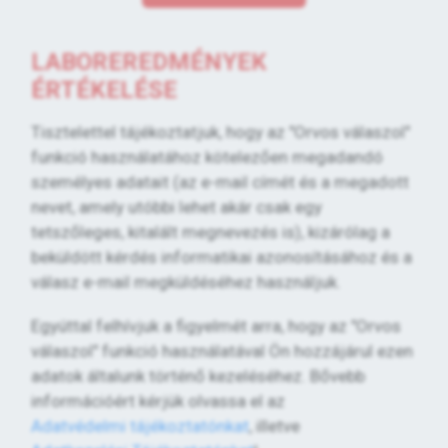
LABOREREDMÉNYEK
ÉRTÉKELÉSE
Tisztelettel tájékoztatjuk, hogy az "Orvos válaszol"
funkció használatához kötelezően megadandó
személyes adatait (az e-mail címét és a megadott
nevet, amely utóbbi lehet akár csak egy
tetszőleges, kitalált megnevezés is), kizárólag a
beküldött kérdés informatikai azonosításához és a
válasz e-mail megküldéséhez használjuk.
Egyúttal felhívjuk a figyelmét arra, hogy az "Orvos
válaszol" funkció használatával Ön hozzájárul ezen
adatok általunk történő kezeléséhez. Bővebb
információért kérjük olvassa el az
Adatvédelmi tájékoztatónkat
, illetve