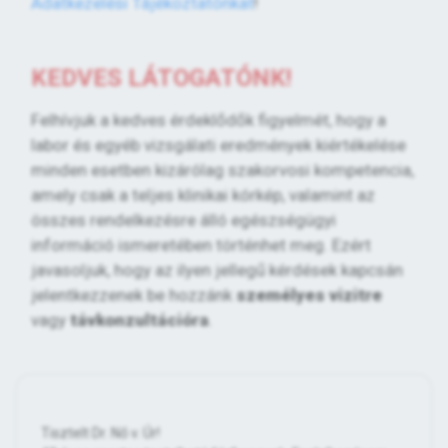
Adatkezelési Tájékoztatónkat
!
KEDVES LÁTOGATÓNK!
Felhívjuk a kedves érdeklődők figyelmét, hogy a
labor és egyéb vizsgálati eredmények kiértékelése
minden esetben kizárólag szakorvosi kompetencia,
amely csak a teljes klinikai kórkép, valamint az
összes rendelkezésre álló egészségügyi
információ ismeretében történhet meg. Ezért
javasoljuk, hogy az ilyen jellegű kérdések kapcsán
jelentkezzenek be hozzánk
személyes vizitre
vagy
távkonzultációra
.
Tisztelt Dr. Nő v. Úr!