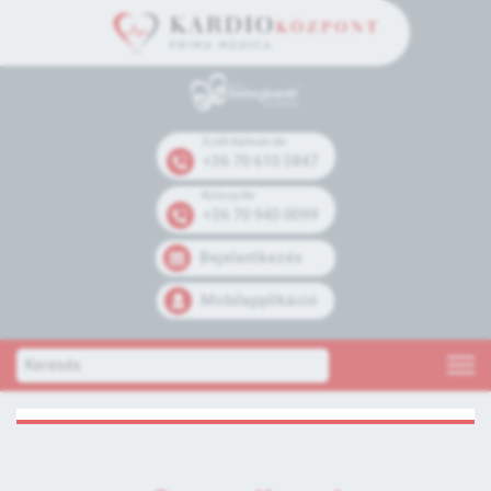
Széll Kálmán tér
+36 70 610 3847
Kolosy tér
+36 70 940 0099
Bejelentkezés
Mobilapplikáció