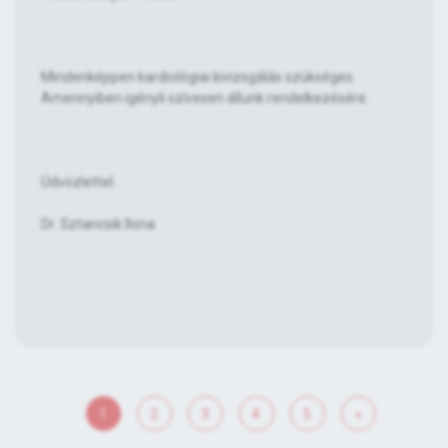
Mindenképpen kardiológiai kivizsgálás szükséges.
Amennyiben igényli szívesen állunk rendelkezésére.
Üdvözlettel:
Dr. Sztancsik Ilona
1
2
3
4
5
»