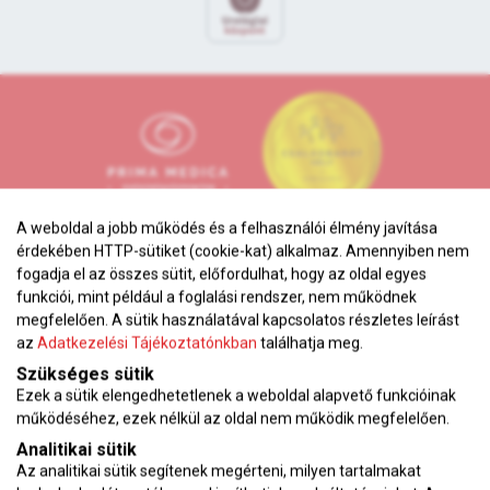
A weboldal a jobb működés és a felhasználói élmény javítása
érdekében HTTP-sütiket (cookie-kat) alkalmaz. Amennyiben nem
fogadja el az összes sütit, előfordulhat, hogy az oldal egyes
funkciói, mint például a foglalási rendszer, nem működnek
megfelelően. A sütik használatával kapcsolatos részletes leírást
Adatkezelési tájékoztató
az
Adatkezelési Tájékoztatónkban
találhatja meg.
Karrier
Szükséges sütik
Ezek a sütik elengedhetetlenek a weboldal alapvető funkcióinak
VEKOP pályázat
működéséhez, ezek nélkül az oldal nem működik megfelelően.
Impresszum
Analitikai sütik
Adatvédelmi tájékoztató
Az analitikai sütik segítenek megérteni, milyen tartalmakat