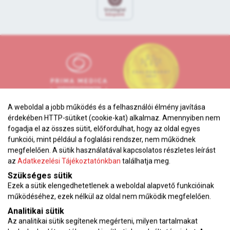
A weboldal a jobb működés és a felhasználói élmény javítása
érdekében HTTP-sütiket (cookie-kat) alkalmaz. Amennyiben nem
fogadja el az összes sütit, előfordulhat, hogy az oldal egyes
funkciói, mint például a foglalási rendszer, nem működnek
megfelelően. A sütik használatával kapcsolatos részletes leírást
Adatkezelési tájékoztató
az
Adatkezelési Tájékoztatónkban
találhatja meg.
Karrier
Szükséges sütik
Ezek a sütik elengedhetetlenek a weboldal alapvető funkcióinak
VEKOP pályázat
működéséhez, ezek nélkül az oldal nem működik megfelelően.
Impresszum
Analitikai sütik
Adatvédelmi tájékoztató
Az analitikai sütik segítenek megérteni, milyen tartalmakat