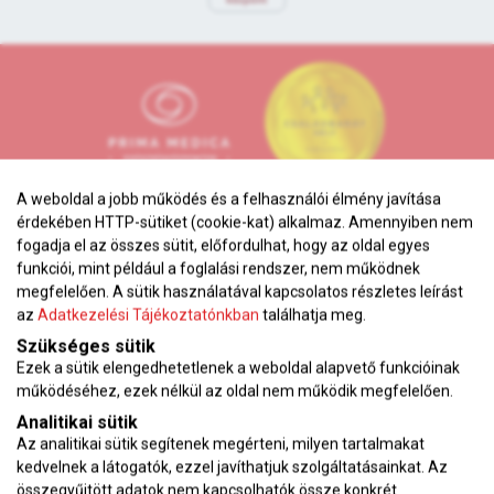
A weboldal a jobb működés és a felhasználói élmény javítása
érdekében HTTP-sütiket (cookie-kat) alkalmaz. Amennyiben nem
fogadja el az összes sütit, előfordulhat, hogy az oldal egyes
funkciói, mint például a foglalási rendszer, nem működnek
megfelelően. A sütik használatával kapcsolatos részletes leírást
Adatkezelési tájékoztató
az
Adatkezelési Tájékoztatónkban
találhatja meg.
Karrier
Szükséges sütik
Ezek a sütik elengedhetetlenek a weboldal alapvető funkcióinak
VEKOP pályázat
működéséhez, ezek nélkül az oldal nem működik megfelelően.
Impresszum
Analitikai sütik
Adatvédelmi tájékoztató
Az analitikai sütik segítenek megérteni, milyen tartalmakat
ÁSZF
kedvelnek a látogatók, ezzel javíthatjuk szolgáltatásainkat. Az
összegyűjtött adatok nem kapcsolhatók össze konkrét