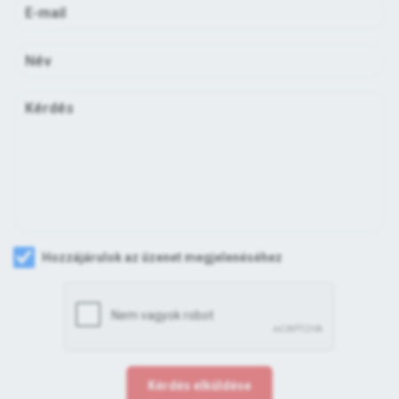
Hozzájárulok az üzenet megjelenéséhez
Kérdés elküldése