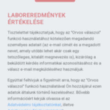
LABOREREDMÉNYEK
ÉRTÉKELÉSE
Tisztelettel tájékoztatjuk, hogy az "Orvos válaszol"
funkció használatához kötelezően megadandó
személyes adatait (az e-mail címét és a megadott
nevet, amely utóbbi lehet akár csak egy
tetszőleges, kitalált megnevezés is), kizárólag a
beküldött kérdés informatikai azonosításához és a
válasz e-mail megküldéséhez használjuk.
Egyúttal felhívjuk a figyelmét arra, hogy az "Orvos
válaszol" funkció használatával Ön hozzájárul ezen
adatok általunk történő kezeléséhez. Bővebb
információért kérjük olvassa el az
Adatvédelmi tájékoztatónkat
, illetve