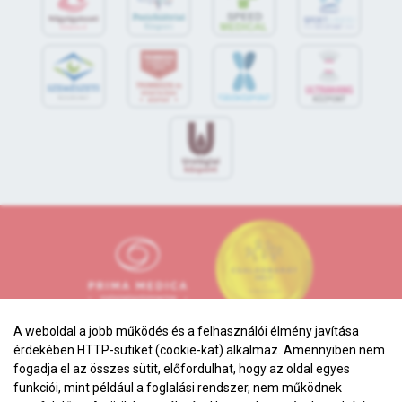
S
POR
T
O
R
V
OS
I
KÖ
ZPON
T
A weboldal a jobb működés és a felhasználói élmény javítása
érdekében HTTP-sütiket (cookie-kat) alkalmaz. Amennyiben nem
fogadja el az összes sütit, előfordulhat, hogy az oldal egyes
funkciói, mint például a foglalási rendszer, nem működnek