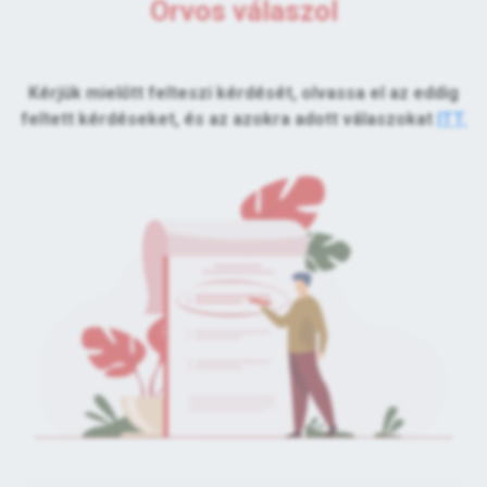
Orvos válaszol
Kérjük mielőtt felteszi kérdését, olvassa el az eddig
feltett kérdéseket, és az azokra adott válaszokat
ITT.