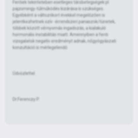
Fentiek tekinteteben esetleges társbetegségek pl.
pajzsmirigy-túlműködés kizárása is szükséges.
Egyébként a változókort évekkel megelőzően is
jelentkezhetnek szív -érrendszeri panaszok/tünetek,
többek között vérnyomás ingadozás, a kialakuló
hormonális instabilitás miatt. Amennyiben a fenti
vizsgalatok negatív eredményt adnak, nőgyógyászati
konzultáció is mérlegelendő.
Üdvözlettel
Dr.Ferenczy P.