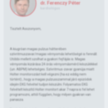
dr. Ferenczy Péter
kardiológus
Tisztelt Asszonyom,
A kiugróan magas pulzus hátterében
szívritmuszavar/magas vérnyomás lehetőségé is fennáll.
Utóbbi mellett szolhat a gyakori fejfájás is. Magas
vérnyomás kizárása 24 órás vérnyomásmérő készülékkel
(un. ABPM) lehetséges. Szívritmus-zavar gyanúja miatt
Holter monitorozást kell végezni (ha ez eddig nem
történt) , hogy a magas pulzusszammal járó epizódok
idején EKG felvétel tudjon készülni. Folyamatos EKG
felvételt készítő Holter monitort akar 7 napra is fel lehet
programozni, attól függően, hogy milyen gyakran van
panasza.