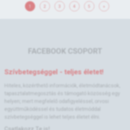
1
2
3
4
5
»
FACEBOOK CSOPORT
Szívbetegséggel - teljes életet!
Hiteles, közérthető információk, életmódtanácsok,
tapasztalatmegosztás és támogató közösség egy
helyen; mert megfelelő odafigyeléssel, orvosi
együttműködéssel és tudatos életmóddal
szívbetegséggel is lehet teljes életet élni.
Csatlakozz Te is!