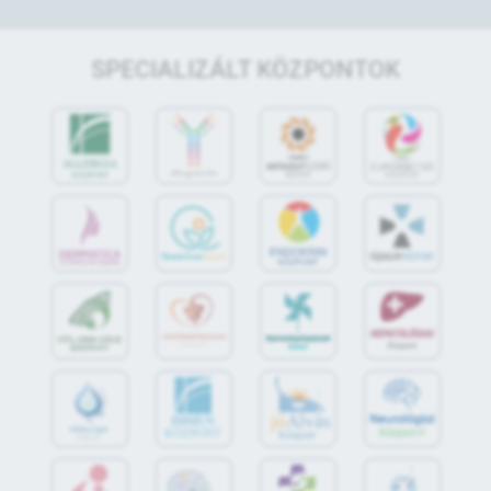
SPECIALIZÁLT KÖZPONTOK
jó
Alvás
IMMUN
KÖZPONT
Központ