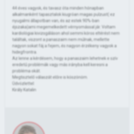
44 éves vagyok, és tavasz óta minden hónapban
alkalmanként tapasztalok kiugróan magas pulzust( ez
nyugalmi állapotban van, és az estek 90%-ban
éjszaka)ami megemelkedett vérnyomással jár. Voltam
kardiológiai kivizsgáláson ahol semmi kóros eltérést nem
találtak, viszont a panaszaim nem múlnak, mellette
nagyon sokat fáj a fejem, és nagyon érzékeny vagyok a
hidegfrontra.
Az lenne a kérdésem, hogy a panaszaim lehetnek e szív
eredetű problémák vagy más irányba kell keresni a
probléma okát.
Megtisztelő válaszát előre is köszönöm.
Üdvözlettel:
Király Katalin