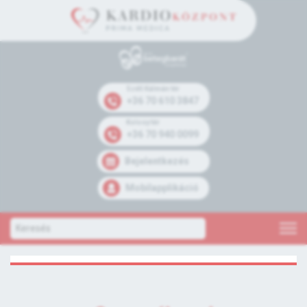
Széll Kálmán tér
+36 70 610 3847
Kolosy tér
+36 70 940 0099
Bejelentkezés
Mobilapplikáció