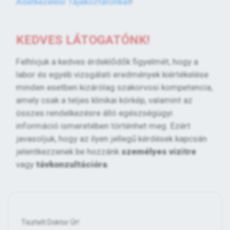
Adatkezelési Tájékoztatónkat
!
KEDVES LÁTOGATÓNK!
Felhívjuk a kedves érdeklődők figyelmét, hogy a
labor és egyéb vizsgálati eredmények kiértékelése
minden esetben kizárólag szakorvosi kompetencia,
amely csak a teljes klinikai kórkép, valamint az
összes rendelkezésre álló egészségügyi
információ ismeretében történhet meg. Ezért
javasoljuk, hogy az ilyen jellegű kérdések kapcsán
jelentkezzenek be hozzánk
személyes vizitre
vagy
távkonzultációra
.
Tisztelt Doktor Úr!