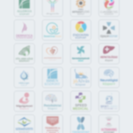
jó
Alvás
IMMUN
KÖZPONT
Központ
S
POR
T
O
R
V
OS
I
KÖ
ZPON
T