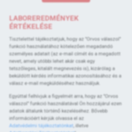
LABOREREDMÉNYEK
ÉRTÉKELÉSE
Tisztelettel tájékoztatjuk, hogy az "Orvos válaszol"
funkció használatához kötelezően megadandó
személyes adatait (az e-mail címét és a megadott
nevet, amely utóbbi lehet akár csak egy
tetszőleges, kitalált megnevezés is), kizárólag a
beküldött kérdés informatikai azonosításához és a
válasz e-mail megküldéséhez használjuk.
Egyúttal felhívjuk a figyelmét arra, hogy az "Orvos
válaszol" funkció használatával Ön hozzájárul ezen
adatok általunk történő kezeléséhez. Bővebb
információért kérjük olvassa el az
Adatvédelmi tájékoztatónkat
, illetve