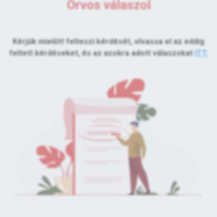
Orvos válaszol
Kérjük mielőtt felteszi kérdését, olvassa el az eddig
feltett kérdéseket, és az azokra adott válaszokat
ITT.