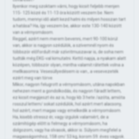
Ilyenkor meg szoktam várni, hogy kicsit feljebb menjen
115- 125 közé és 11-13 óra között veszem be. Nem
tudom, mennyi idő alatt kezd hatni és milyen hosszan tart
a hatása? Ha, így veszem be, akkor este 130-140 között
van a vérnyomásom.
Reggel, azért nem merem bevenni, mert 90-100 körül
van, akkor is nagyon szédülök, a szívemnél nyom és
többször előfordult már szívritmuszavar is, de soha nem
tudták még EKG-val kimutatni. Kettő napja, a nyakam alatt
középen, többször olyan, mintha valamit rátettek volna a
mellkasomra. Vesesüllyedésem is van., a vesevezeték
ezért meg van törve.
Mikor, nagyon felugrott a vérnyomásom, utána napokban
nehezen ment a gondolkodás, és nagyon fáradt lettem,
ez kicsit megijeszt és az is, hogy kb 3 hete /azóta, amióta
rosszul lettem/ sokat szédülök, hol azért mert alacsony,
hol azért, mert magas vagy emelkedik a vérnyomásom.
Ha, kisebb stressz ér, vagy izgulok valamiért, de a
számítógép előtt is felmegy a vérnyomásom, ha
dolgozom, vagy ha olvasok, akkor is. Súlyom megfelel a
magasságomhoz, 158 cm/ 53 kg, korom 59. éves vagyok.