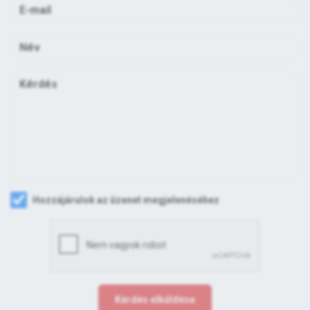
Hozzájárulok az üzenet megjelenéséhez
Kérdés elküldése