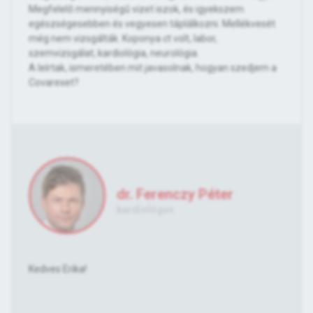
Megfelelő mennyiségű vizet iszok, és igyekszem
egészségesebben és vegyesen táplálkozni. Mellékvesét
még nem vizsgálták. Koponya ct volt, labor,
szemvizsgálat, kardiológia, neurológia.
A leírtak, ismeretében mit javasolnak, hogyan szedjem a
Covarexet?
dr. Ferenczy Péter
kardiológus
Kedves Erika!