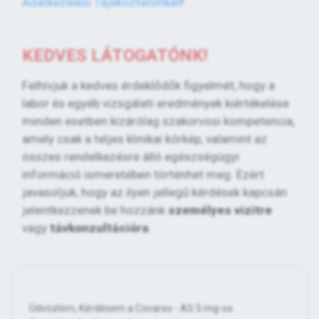
Adatkezelési Tájékoztatónkat
!
KEDVES LÁTOGATÓNK!
Felhívjuk a kedves érdeklődők figyelmét, hogy a
labor és egyéb vizsgálati eredmények kiértékelése
minden esetben kizárólag szakorvosi kompetencia,
amely csak a teljes klinikai kórkép, valamint az
összes rendelkezésre álló egészségügyi
információ ismeretében történhet meg. Ezért
javasoljuk, hogy az ilyen jellegű kérdések kapcsán
jelentkezzenek be hozzánk
személyes vizitre
vagy
távkonzultációra
.
Üdvözlöm, Kérdésem a Covarex - AS 5 mg-os