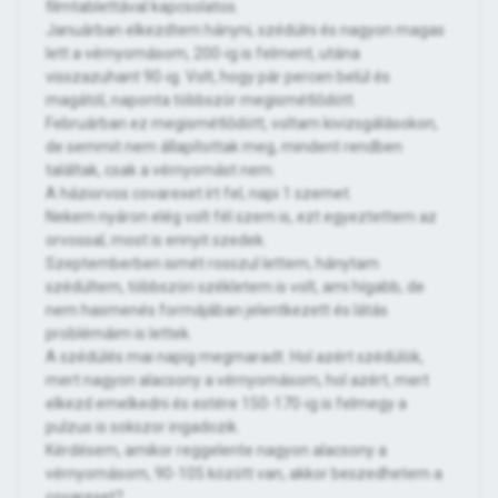
filmtablettával kapcsolatos.
Januárban elkezdtem hányni, szédülni és nagyon magas
lett a vérnyomásom, 200-ig is felment, utána
visszazuhant 90-ig. Volt, hogy pár percen belül és
magától, naponta többször megismétlődött.
Februárban ez megismétlődött, voltam kivizsgálásokon,
de semmit nem állapítottak meg, mindent rendben
találtak, csak a vérnyomást nem.
A háziorvos covarexet írt fel, napi 1 szemet.
Nekem nyáron elég volt fél szem is, ezt egyeztettem az
orvossal, most is ennyit szedek.
Szeptemberben ismét rosszul lettem, hánytam
szédültem, többszöri székletem is volt, ami hígabb, de
nem hasmenés formájában jelentkezett és látás
problémáim is lettek.
A szédülés mai napig megmaradt. Hol azért szédülök,
mert nagyon alacsony a vérnyomásom, hol azért, mert
elkezd emelkedni és estére 150-170-ig is felmegy a
pulzus is sokszor ingadozik.
Kérdésem, amikor reggelente nagyon alacsony a
vérnyomásom, 90-105 között van, akkor beszedhetem a
covarexet?