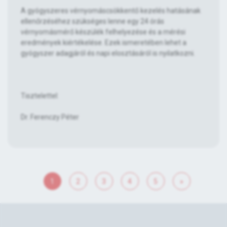
A gyógyszeres vérnyomáscsökkentő kezelés hatásának
ellenőrzéséhez szükséges lenne egy 24 órás
vérnyomásmérő készülék felhelyezése és a mérési
eredmények kiértékelése. Ezek ismeretében lehet a
gyógyszer adagjáról és napi elosztásáról is nyilatkozni.
Tisztelettel:
Dr. Ferenczy Péter
1
2
3
4
5
»