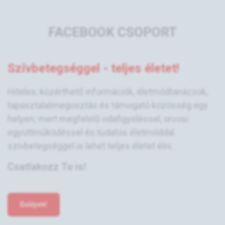
FACEBOOK CSOPORT
Szívbetegséggel - teljes életet!
Hiteles, közérthető információk, életmódtanácsok,
tapasztalatmegosztás és támogató közösség egy
helyen; mert megfelelő odafigyeléssel, orvosi
együttműködéssel és tudatos életmóddal
szívbetegséggel is lehet teljes életet élni.
Csatlakozz Te is!
Belépek!