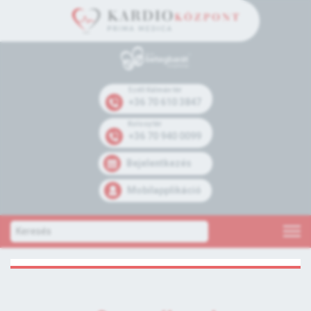
Széll Kálmán tér
+36 70 610 3847
Kolosy tér
+36 70 940 0099
Bejelentkezés
Mobilapplikáció