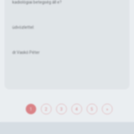
kadiológiai betegség áll e?
üdvözlettel:
dr.Vaskó Péter
1
2
3
4
5
»