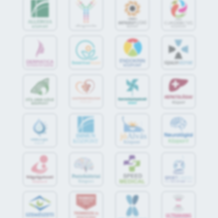
jó
Alvás
IMMUN
KÖZPONT
Központ
S
POR
T
O
R
V
OS
I
KÖ
ZPON
T