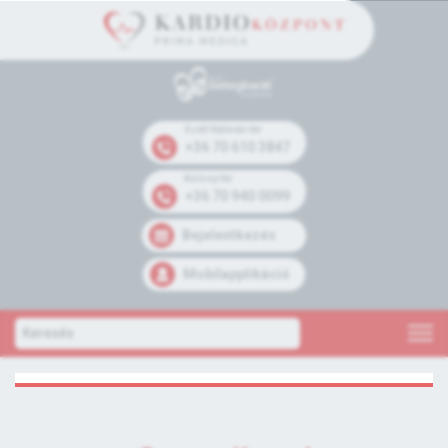
Széll Kálmán tér
+36 70 610 3847
Kolosy tér
+36 70 940 0099
Bejelentkezés
Mobilapplikáció