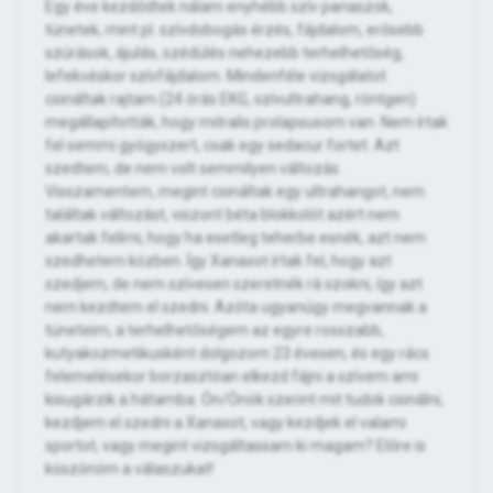
Egy éve kezdődtek nálam enyhébb szív panaszok,
tünetek, mint pl. szívdobogás érzés, fájdalom, erősebb
szúrások, ájulás, szédülés nehezebb terhelhetőség,
lefekvéskor szívfájdalom. Mindenféle vizsgálatot
csináltak rajtam (24 órás EKG, szívultrahang, röntgen)
megállapították, hogy mitralis prolapsusom van. Nem írtak
fel semmi gyógyszert, csak egy sedacur fortet. Azt
szedtem, de nem volt semmilyen változás.
Visszamentem, megint csináltak egy ultrahangot, nem
találtak változást, viszont béta blokkolót azért nem
akartak felírni, hogy ha esetleg teherbe esnék, azt nem
szedhetem közben. Így Xanaxot írtak fel, hogy azt
szedjem, de nem szívesen szeretnék rá szokni, így azt
nem kezdtem el szedni. Azóta ugyanúgy megvannak a
tüneteim, a terhelhetőségem az egyre rosszabb,
kutyakozmetikusként dolgozom 23 évesen, és egy rács
felemelésekor borzasztóan elkezd fájni a szívem ami
kisugárzik a hátamba. Ön/Önök szerint mit tudok csinálni,
kezdjem el szedni a Xanaxot, vagy kezdjek el valami
sportot, vagy megint vizsgáltassam ki magam? Előre is
köszönöm a válaszukat!