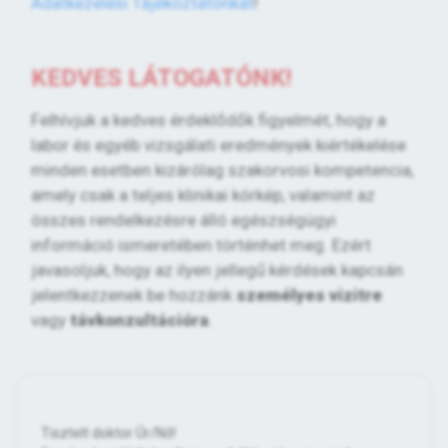
Adatkezelési Tájékoztatónkat
!
KEDVES LÁTOGATÓNK!
Felhívjuk a kedves érdeklődők figyelmét, hogy a
labor és egyéb vizsgálati eredmények kiértékelése
minden esetben kizárólag szakorvosi kompetencia,
amely csak a teljes klinikai kórkép, valamint az
összes rendelkezésre álló egészségügyi
információ ismeretében történhet meg. Ezért
javasoljuk, hogy az ilyen jellegű kérdések kapcsán
jelentkezzenek be hozzánk
személyes vizitre
vagy
távkonzultációra
.
Tisztelt doktor Úr/Nő!