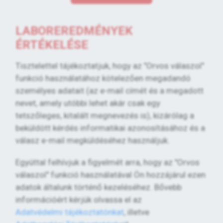
LABOREREDMÉNYEK
ÉRTÉKELÉSE
Tisztelettel tájékoztatjuk, hogy az "Orvos válaszol"
funkció használatához kötelezően megadandó
személyes adatait (az e-mail címét és a megadott
nevet, amely utóbbi lehet akár csak egy
tetszőleges, kitalált megnevezés is), kizárólag a
beküldött kérdés informatikai azonosításához és a
válasz e-mail megküldéséhez használjuk.
Egyúttal felhívjuk a figyelmét arra, hogy az "Orvos
válaszol" funkció használatával Ön hozzájárul ezen
adatok általunk történő kezeléséhez. Bővebb
információért kérjük olvassa el az
Adatvédelmi tájékoztatónkat
, illetve