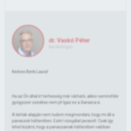
dr. Vaskó Péter
kardiológus
Kedves Berki Laura!
Ha az Ön által írt terhesség már várható, akkor semmiféle
gyógyszer szedése nem jó! Igaz ez a Xanaxra is.
A leírtak alapján nem tudom megmondani, hogy mi áll a
panaszok hátterében. Ezért vizsgálat javasolt. Csak így
lehet kizárni, hogy a panaszainak hátterében valóban