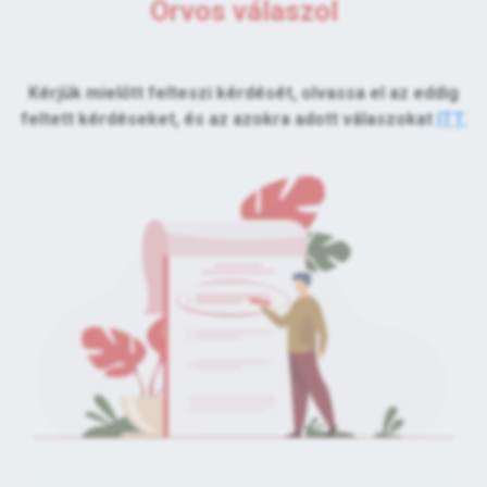
Orvos válaszol
Kérjük mielőtt felteszi kérdését, olvassa el az eddig
feltett kérdéseket, és az azokra adott válaszokat
ITT.