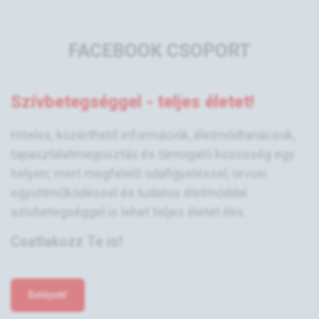
FACEBOOK CSOPORT
Szívbetegséggel - teljes életet!
Hiteles, közérthető információk, életmódtanácsok,
tapasztalatmegosztás és támogató közösség egy
helyen; mert megfelelő odafigyeléssel, orvosi
együttműködéssel és tudatos életmóddal
szívbetegséggel is lehet teljes életet élni.
Csatlakozz Te is!
Belépek!