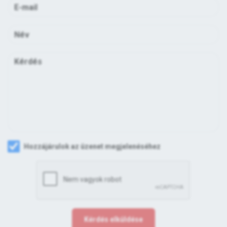
Hozzájárulok az üzenet megjelenéséhez
Kérdés elküldése