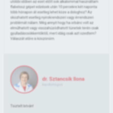
utóbbi időben az eset előtt sok alkalommal használtam
flabelosz gépet edzések után 10 percekre két naponta
több hónapon át esetleg lehet köze a dologhoz? Az
okozhatott esetleg nyirokrendszeri vagy érrendszeri
problémát nálam. Még annyit hogy ha orbánc volt az
elmúlhatott vagy visszahúzódhatott tünetek terén csak
gyulladáscsökkentőktől, mert idáig csak azt szedtem?
Válaszát előre is köszönöm.
dr. Sztancsik Ilona
kardiológus
Tisztelt István!