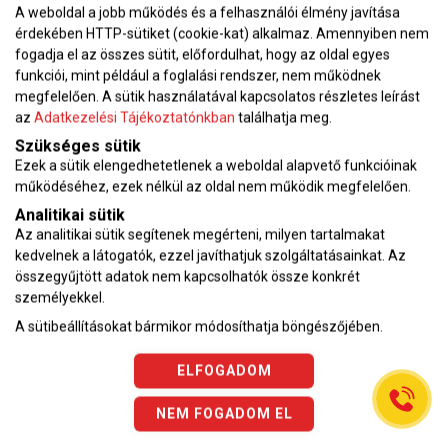
A weboldal a jobb működés és a felhasználói élmény javítása
érdekében HTTP-sütiket (cookie-kat) alkalmaz. Amennyiben nem
fogadja el az összes sütit, előfordulhat, hogy az oldal egyes
funkciói, mint például a foglalási rendszer, nem működnek
megfelelően. A sütik használatával kapcsolatos részletes leírást
Adatkezelési tájékoztató
az
Adatkezelési Tájékoztatónkban
találhatja meg.
Karrier
Szükséges sütik
Ezek a sütik elengedhetetlenek a weboldal alapvető funkcióinak
VEKOP pályázat
működéséhez, ezek nélkül az oldal nem működik megfelelően.
Impresszum
Analitikai sütik
Adatvédelmi tájékoztató
Az analitikai sütik segítenek megérteni, milyen tartalmakat
ÁSZF
kedvelnek a látogatók, ezzel javíthatjuk szolgáltatásainkat. Az
összegyűjtött adatok nem kapcsolhatók össze konkrét
Vérnyomásnapló
személyekkel.
A sütibeállításokat bármikor módosíthatja böngészőjében.
Az oldalon feltüntetett árak az ÁFÁ-t tartalmazzák!
A képek a
Shutterstock.com
és a
Canva.com
licence alapján
ELFOGADOM
kerültek felhasználásra.
Copyright © 2026 •
KardioKözpont.hu
• Minden jog fenntartva.
NEM FOGADOM EL
Developed by
Appon
&
György Nándor