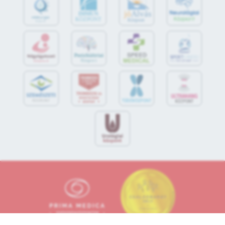
jó
Alvás
IMMUN
KÖZPONT
Központ
S
POR
T
O
R
V
OS
I
KÖ
ZPON
T