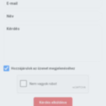
Hozzájárulok az üzenet megjelenéséhez
Kérdés elküldése