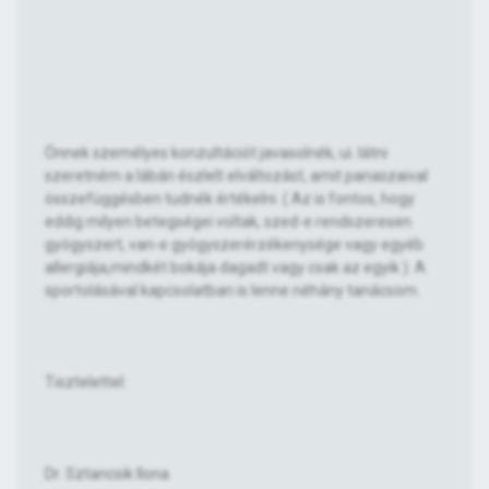
Önnek személyes konzultációt javasolnék, ui. látni
szeretném a lábán észlelt elváltozást, amit panaszaival
összefüggésben tudnék értékelni. ( Az is fontos, hogy
eddig milyen betegségei voltak, szed-e rendszeresen
gyógyszert, van-e gyógyszerérzékenysége vagy egyéb
allergiája,mindkét bokája dagadt vagy csak az egyik ). A
sportolásával kapcsolatban is lenne néhány tanácsom.
Tisztelettel:
Dr. Sztancsik Ilona