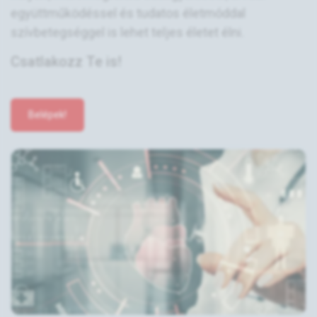
együttműködéssel és tudatos életmóddal
szívbetegséggel is lehet teljes életet élni.
Csatlakozz Te is!
Belépek!