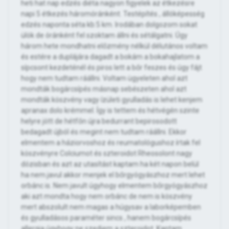
heti hat nap edzés diéta nagyon figyelek az étkezésre
napi 5 étkezés háromóránként. Testépítés , állóképesség
edzés naponta séta kb:5 km. Irodában dolgozom sokat
ülök de óránként fel szoktam állni és sétálgatni. Úgy
három hete mondhatni előzmény nélkül délutános voltam
és estére a duplájára dagadt a bokám a bokahajlatom a
sípcsont kezdeténél és piros lett a bőr feszes és úgy fájt
hogy nem tudtam ráállni. Voltam ügyeleten ahol azt
mondták bogárcsípés másnap sebészeten ahol azt
mondták köszvény vagy ízületi gyulladás is lehet kenjem
apranax dolo krémmel. Így is tettem és hétvégén szinte
helyre jött de hétfőn újra bedurrant bepirosodott
bedagadt újból és megint nem tudtam ráállni. Ekkor
elmentem a háziorvoshoz és reumatológushoz írtak fel
köszvényre Colciumot és szteroidot Rheosolont nagy
dózisban és azt az utasítást kaptam ha két napon belül
ha nem.javul akkor menjek el bőrgyógyászhoz mert lehet
orbánc is. Nem javult úgyhogy elmentem bőrgyógyászhoz
aki azt mondta hogy nem orbánc de nem is köszvény
mert abszolult nem magas a húgysav a laborképemben
és gyulladásos paraméter sincs , hanem bogárcsípés
allergia úgyhogy ne szedjem a szteroidot. Kaptam