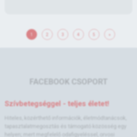
1
2
3
4
5
»
FACEBOOK CSOPORT
Szívbetegséggel - teljes életet!
Hiteles, közérthető információk, életmódtanácsok,
tapasztalatmegosztás és támogató közösség egy
helyen; mert megfelelő odafigyeléssel, orvosi