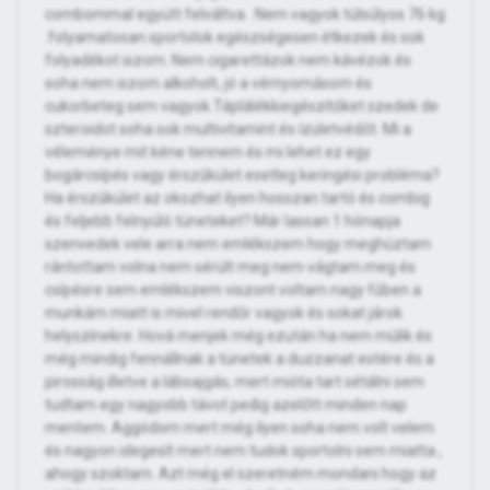
combommal együtt felváltva . Nem vagyok túlsúlyos 76 kg
.folyamatosan sportolok egészségesen étkezek és sok
folyadékot iszom. Nem cigarettázok nem kávézok és
soha nem iszom alkoholt, jó a vérnyomásom és
cukorbeteg sem vagyok.Táplálékkiegészítőket szedek de
szteroidot soha sok multivitamint és ízületvédőt. Mi a
véleménye mit kéne tennem és mi lehet ez egy
bogárcsípés vagy érszűkület esetleg keringési probléma?
Ha érszűkület az okozhat ilyen hosszan tartó és combig
és feljebb felnyúló tüneteket? Már lassan 1 hónapja
szenvedek vele arra nem emlékszem hogy meghúztam
rántottam volna nem sérült meg nem vágtam.meg és
csípésre sem emlékszem viszont voltam nagy fűben a
munkám miatt is mivel rendőr vagyok és sokat járok
helyszínekre. Hová menjek még ezután ha nem múlik és
még mindig fennállnak a tünetek a duzzanat estére és a
pirosság illetve a lábsajgás, mert mióta tart sétálni sem
tudtam egy nagyobb távot pedig azelőtt minden nap
mentem. Aggódom mert még ilyen soha nem volt velem
és nagyon idegesít mert nem tudok sportolni sem miatta ,
ahogy szoktam. Azt még el szeretném mondani hogy az