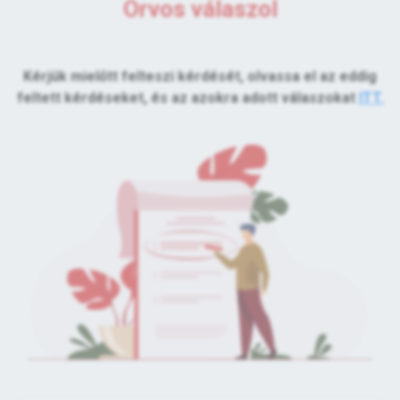
Orvos válaszol
Kérjük mielőtt felteszi kérdését, olvassa el az eddig
feltett kérdéseket, és az azokra adott válaszokat
ITT.