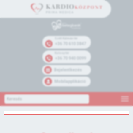
Széll Kálmán tér
+36 70 610 3847
Kolosy tér
+36 70 940 0099
Bejelentkezés
Mobilapplikáció