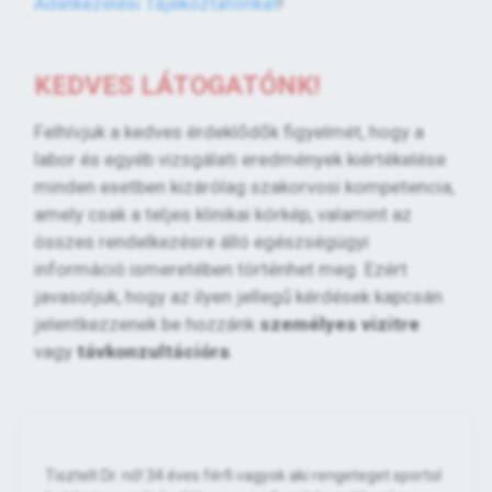
Adatkezelési Tájékoztatónkat
!
KEDVES LÁTOGATÓNK!
Felhívjuk a kedves érdeklődők figyelmét, hogy a
labor és egyéb vizsgálati eredmények kiértékelése
minden esetben kizárólag szakorvosi kompetencia,
amely csak a teljes klinikai kórkép, valamint az
összes rendelkezésre álló egészségügyi
információ ismeretében történhet meg. Ezért
javasoljuk, hogy az ilyen jellegű kérdések kapcsán
jelentkezzenek be hozzánk
személyes vizitre
vagy
távkonzultációra
.
Tisztelt Dr. nő! 34 éves férfi vagyok aki rengeteget sportol