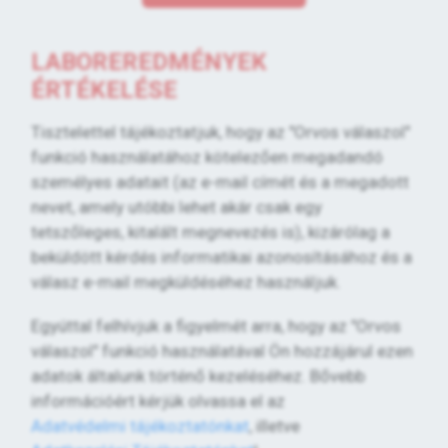
LABOREREDMÉNYEK
ÉRTÉKELÉSE
Tisztelettel tájékoztatjuk, hogy az "Orvos válaszol"
funkció használatához kötelezően megadandó
személyes adatait (az e-mail címét és a megadott
nevet, amely utóbbi lehet akár csak egy
tetszőleges, kitalált megnevezés is), kizárólag a
beküldött kérdés informatikai azonosításához és a
válasz e-mail megküldéséhez használjuk.
Egyúttal felhívjuk a figyelmét arra, hogy az "Orvos
válaszol" funkció használatával Ön hozzájárul ezen
adatok általunk történő kezeléséhez. Bővebb
információért kérjük olvassa el az
Adatvédelmi tájékoztatónkat
, illetve