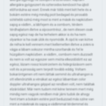
allergiára gyógyszert és szteroidos kenőcsöt ha újból
előfordulna az eset. Ennek már több mint két hete és a
bokám estére még mindig picit bedagad és pirosabb
sötétebb színű még most is mint a másik és napközben
sajog a vádlim , a lábfejem és a combom, térdem
térdhajlatom illetve a sípcsontrész , de nem élesen csak
sajog egész nap de ha terhelem akkor is és ha nem
olyankor is ha csak ülök és nyomódik. A cipő ki van kötve
de néha le kell vennem.mert kellemetlen illetve a zokni is
vágja a lábam sokszor mintha szorítanák és fel le
húzgálom.napközben. a vádlim , combom nem.duzzadt
és nem is volt az egyszer sem mióta elkezdődött ez az
egész, lázam rossz közérzetem és hidegrázásom sem
volt és a pirosság sem terjedt tovább eddig. Voltam
bokaröntgenen ott nem.láttak semmit és ultrahangon is
ott ellenőrizték a vénákat az egész lábamban color
doppler ultrahangos géppel az rendben volt, nem találtak
elzáródást. Már nem.tudom mit kéne tennem mert még
mindig nem vagyok rendben már járni tudok de ahogy
fent írtam a bokám estére picit beduzzad más színe van
mint a másiknak és sajog a vádlimmal térdemmel és