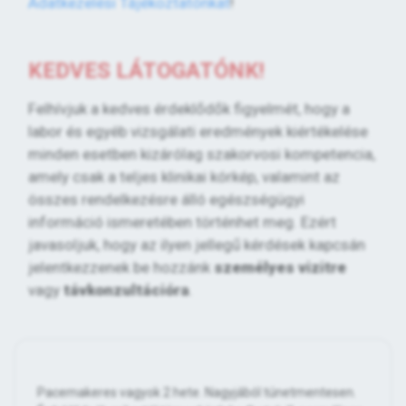
Adatkezelési Tájékoztatónkat
!
KEDVES LÁTOGATÓNK!
Felhívjuk a kedves érdeklődők figyelmét, hogy a
labor és egyéb vizsgálati eredmények kiértékelése
minden esetben kizárólag szakorvosi kompetencia,
amely csak a teljes klinikai kórkép, valamint az
összes rendelkezésre álló egészségügyi
információ ismeretében történhet meg. Ezért
javasoljuk, hogy az ilyen jellegű kérdések kapcsán
jelentkezzenek be hozzánk
személyes vizitre
vagy
távkonzultációra
.
Pacemakeres vagyok 2 hete. Nagyjából túnetmentesen.