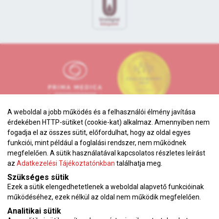
A weboldal a jobb működés és a felhasználói élmény javítása
érdekében HTTP-sütiket (cookie-kat) alkalmaz. Amennyiben nem
fogadja el az összes sütit, előfordulhat, hogy az oldal egyes
funkciói, mint például a foglalási rendszer, nem működnek
megfelelően. A sütik használatával kapcsolatos részletes leírást
Adatkezelési tájékoztató
az
Adatkezelési Tájékoztatónkban
találhatja meg.
Karrier
Szükséges sütik
Ezek a sütik elengedhetetlenek a weboldal alapvető funkcióinak
VEKOP pályázat
működéséhez, ezek nélkül az oldal nem működik megfelelően.
Impresszum
Analitikai sütik
Adatvédelmi tájékoztató