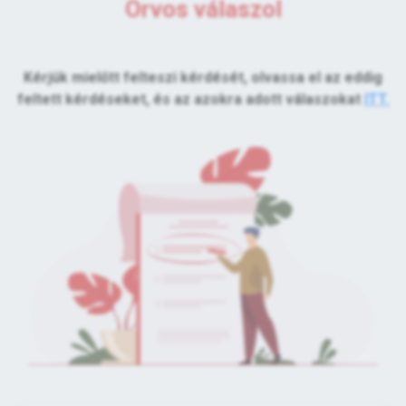
Orvos válaszol
Kérjük mielőtt felteszi kérdését, olvassa el az eddig
feltett kérdéseket, és az azokra adott válaszokat
ITT.