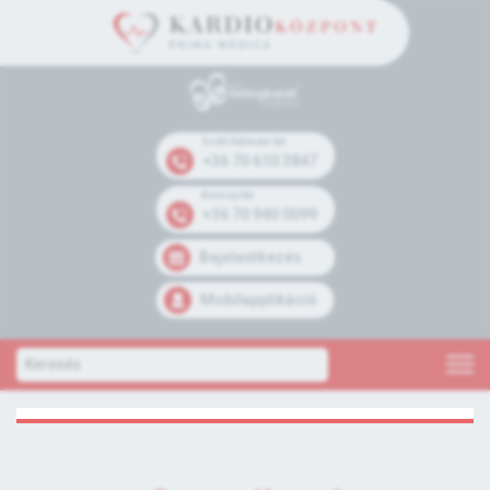
Széll Kálmán tér
+36 70 610 3847
Kolosy tér
+36 70 940 0099
Bejelentkezés
Mobilapplikáció