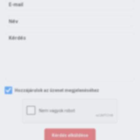
Hozzájárulok az üzenet megjelenéséhez
Kérdés elküldése