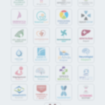
jó
Alvás
IMMUN
KÖZPONT
Központ
S
POR
T
O
R
V
OS
I
KÖ
ZPON
T