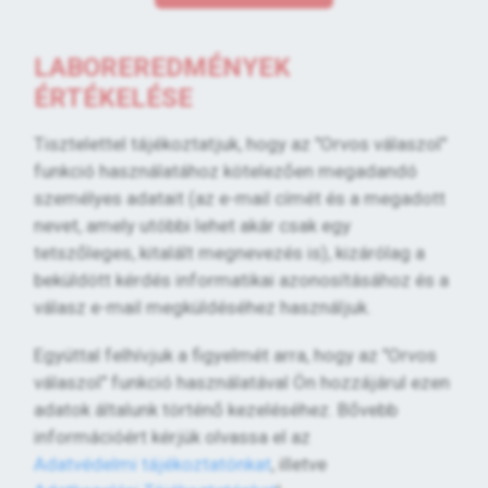
LABOREREDMÉNYEK
ÉRTÉKELÉSE
Tisztelettel tájékoztatjuk, hogy az "Orvos válaszol"
funkció használatához kötelezően megadandó
személyes adatait (az e-mail címét és a megadott
nevet, amely utóbbi lehet akár csak egy
tetszőleges, kitalált megnevezés is), kizárólag a
beküldött kérdés informatikai azonosításához és a
válasz e-mail megküldéséhez használjuk.
Egyúttal felhívjuk a figyelmét arra, hogy az "Orvos
válaszol" funkció használatával Ön hozzájárul ezen
adatok általunk történő kezeléséhez. Bővebb
információért kérjük olvassa el az
Adatvédelmi tájékoztatónkat
, illetve