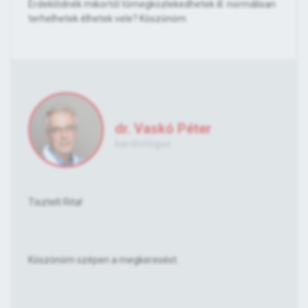
Érdeklődnék mikortól tömegközlekedhetek ill. normálisan
terhelhetek élhetek vele? Köszönöm
dr. Vaskó Péter
kardiológus
Tisztelt Rita!
Köszönöm szépen a megkeresést.