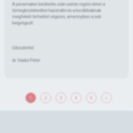
A pecemaker beültetés után szinte rögtön lehet a
tömegközlekedést használni és a korábbiaknak
megfelelő terhelést végezni, amennyiben a seb
begyógyult.
Üdvözlettel:
dr. Vaskó Péter
1
2
3
4
5
»