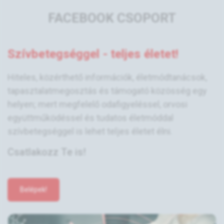
FACEBOOK CSOPORT
Szívbetegséggel - teljes életet!
Hiteles, közérthető információk, életmódtanácsok,
tapasztalatmegosztás és támogató közösség egy
helyen; mert megfelelő odafigyeléssel, orvosi
együttműködéssel és tudatos életmóddal
szívbetegséggel is lehet teljes életet élni.
Csatlakozz Te is!
Belépek!